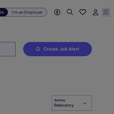
Save
te
I'm an Employer
jobs, 0
currently
saved
jobs
Create Job Alert
Sort by
Relevancy