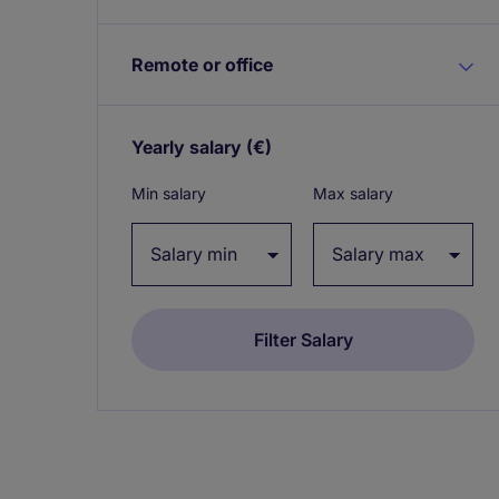
Remote or office
Yearly salary
(€)
Expand / collapse
Min salary
Max salary