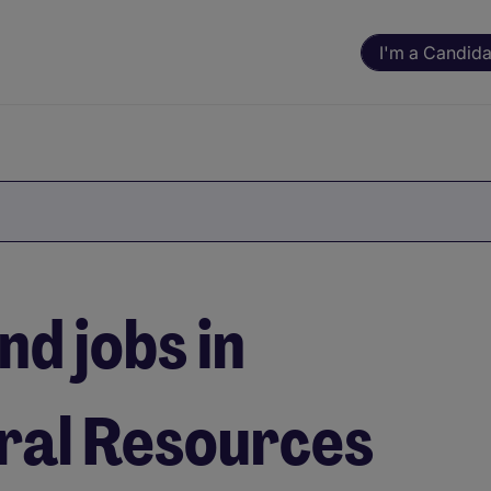
I'm a Candida
nd jobs in
ral Resources