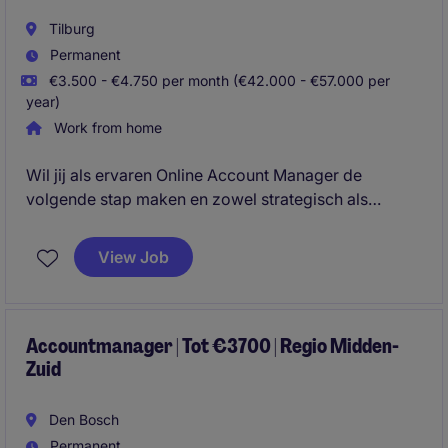
Tilburg
Permanent
€3.500 - €4.750 per month (€42.000 - €57.000 per
year)
Work from home
Wil jij als ervaren Online Account Manager de
volgende stap maken en zowel strategisch als
operationeel impact hebben op de groei van een
sterk consumentenmerk binnen Europa? Voor
View Job
Smartwares Group zijn wij op zoek naar een Online
Account Manager E-commerce (40 uur) voor het
merk Bestron.
Accountmanager | Tot €3700 | Regio Midden-
Zuid
Den Bosch
Permanent