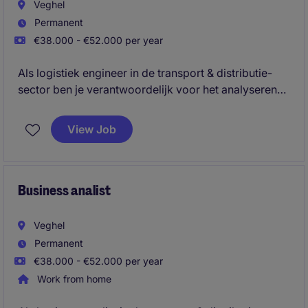
Veghel
Permanent
€38.000 - €52.000 per year
Als logistiek engineer in de transport & distributie-
sector ben je verantwoordelijk voor het analyseren
van gegevens en het optimaliseren van processen
binnen de afdeling. Je draagt bij aan het verbeteren
View Job
van prestaties en efficiëntie door middel van data-
analyse en samenwerking met diverse teams.
Business analist
Veghel
Permanent
€38.000 - €52.000 per year
Work from home