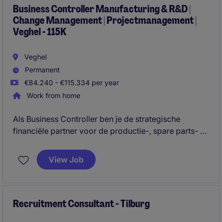
de business en een belangrijke bijdrage levert aan
Business Controller Manufacturing & R&D |
Change Management | Projectmanagement |
rapportages en financiële processen.
Veghel - 115K
Veghel
Permanent
€84.240 - €115.334 per year
Work from home
Als Business Controller ben je de strategische
financiële partner voor de productie-, spare parts- en
logistieke organisatie en speel je een sleutelrol in de
transitie van een traditionele productiesite naar een
View Job
meer R&D-gedreven omgeving.
Recruitment Consultant - Tilburg