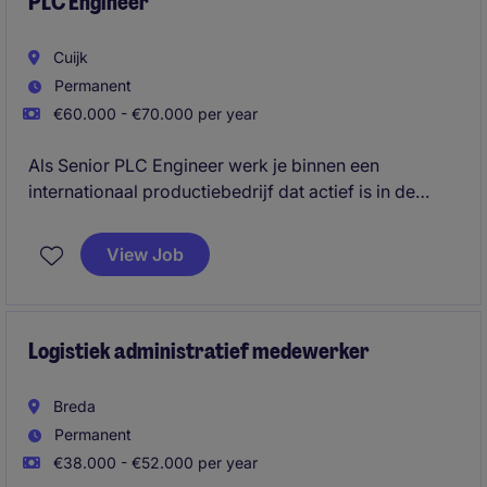
PLC Engineer
Cuijk
Permanent
€60.000 - €70.000 per year
Als Senior PLC Engineer werk je binnen een
internationaal productiebedrijf dat actief is in de
verwerking van hoogwaardige grondstoffen voor de
food- en farmaceutische sector. Je speelt een
View Job
sleutelrol in het ontwerp en de implementatie van
geavanceerde automatiseringsoplossingen en draagt
direct bij aan het slimmer, efficiënter en
toekomstbestendig maken van productieprocessen
Logistiek administratief medewerker
wereldwijd.
Breda
Permanent
€38.000 - €52.000 per year