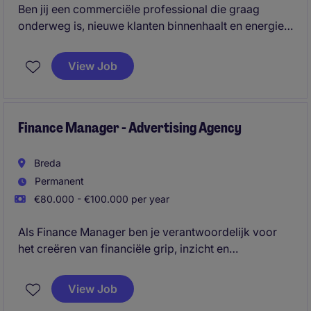
Ben jij een commerciële professional die graag
onderweg is, nieuwe klanten binnenhaalt en energie
krijgt van het opbouwen van duurzame relaties? Wil
je werken voor een marktleider die letterlijk zichtbaar
View Job
bijdraagt aan de verkeersveiligheid in Nederland?
Dan is dit jouw kans.
Finance Manager - Advertising Agency
Breda
Permanent
€80.000 - €100.000 per year
Als Finance Manager ben je verantwoordelijk voor
het creëren van financiële grip, inzicht en
voorspelbaarheid binnen een organisatie die een
ingrijpende transformatie doormaakt. Je combineert
View Job
operationele betrokkenheid met financiële