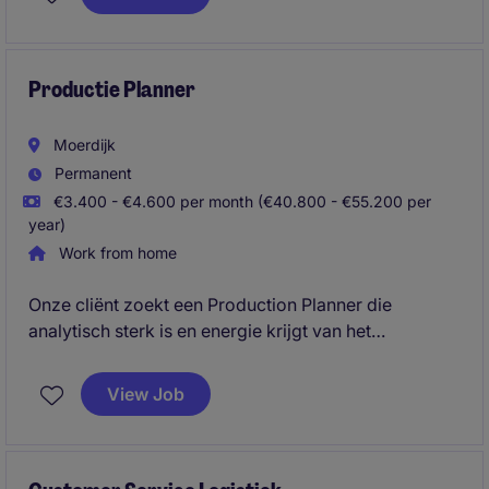
Daarnaast onderhoud je dagelijks contact met
klanten, leveranciers, warehouses, internationale
vestigingen en interne afdelingen zoals Transport,
Logistiek, Trade, Finance en Quality Assurance. Je
Productie Planner
rapporteert rechtstreeks aan de Supply Chain Lead.
Moerdijk
Permanent
€3.400 - €4.600 per month (€40.800 - €55.200 per
year)
Work from home
Onze cliënt zoekt een Production Planner die
analytisch sterk is en energie krijgt van het
optimaliseren van complexe productieprocessen.
Met jouw vermogen om overzicht te houden,
View Job
capaciteitsvraagstukken te analyseren en scenario's
uit te werken, draag je bij aan een efficiënte planning
en hoge leverbetrouwbaarheid. Daarnaast speel je
een actieve rol in verbeterprojecten binnen planning,