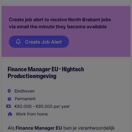
eindverantwoording en zorgt ervoor dat MT-
besluiten worden gebaseerd op betrouwbare cijfers
en scherpe analyses. Daarbij bouw je niet alleen aan
Create job alert to receive North Brabant jobs
rapportages en processen, maar ook aan de
via email the minute they become available
toekomstige finance-organisatie.
Create Job Alert
Finance Manager EU - Hightech
Productieomgeving
Eindhoven
Permanent
€80.000 - €95.000 per year
Work from home
Als
Finance Manager EU
ben je verantwoordelijk