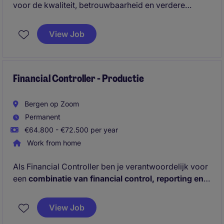
voor de kwaliteit, betrouwbaarheid en verdere
professionalisering van de financiële organisatie
binnen meerdere Europese entiteiten. Je bent
View Job
verantwoordelijk voor een team van 15 FTE met 4
direct reports en vormt de verbindende schakel
tussen accounting, control en management. Je
verzorgt dat financiële informatie tijdig, volledig en
Financial Controller - Productie
juist beschikbaar is voor rapportage en
besluitvorming.
Bergen op Zoom
Permanent
€64.800 - €72.500 per year
Work from home
Als Financial Controller ben je verantwoordelijk voor
een
combinatie van financial control, reporting en
procesverbetering
. Je werkt hands-on mee in de
operatie, maar krijgt ook ruimte om structuren te
View Job
verbeteren en verder te bouwen.