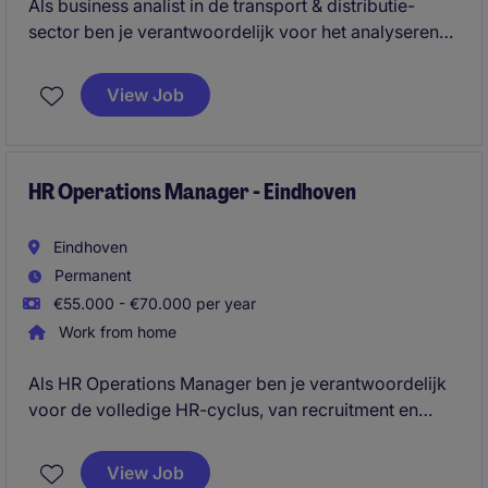
Als business analist in de transport & distributie-
sector ben je verantwoordelijk voor het analyseren
van gegevens en het optimaliseren van processen
binnen de afdeling. Je draagt bij aan het verbeteren
View Job
van prestaties en efficiëntie door middel van data-
analyse en samenwerking met diverse teams.
HR Operations Manager - Eindhoven
Eindhoven
Permanent
€55.000 - €70.000 per year
Work from home
Als HR Operations Manager ben je verantwoordelijk
voor de volledige HR-cyclus, van recruitment en
onboarding tot salarisadministratie,
verzuimbegeleiding en HR-advies. Je bent het eerste
View Job