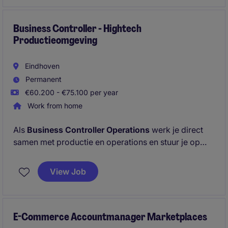
Business Controller - Hightech
Productieomgeving
Eindhoven
Permanent
€60.200 - €75.100 per year
Work from home
Als
Business Controller Operations
werk je direct
samen met productie en operations en stuur je op
basis van data en analyse. Je helpt niet alleen
begrijpen wat er gebeurt, maar vooral wat er beter
View Job
kan - en wat er morgen anders moet. In een
organisatie die volop in ontwikkeling is, krijg je snel
verantwoordelijkheid en maak je zichtbaar impact.
E-Commerce Accountmanager Marketplaces