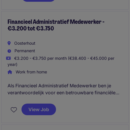
aanspreekpunt voor medewerkers en management
en zorgt ervoor dat HR-processen efficiënt,
compliant en toekomstbestendig zijn.
Financieel Administratief Medewerker -
€3.200 tot €3.750
Oosterhout
Permanent
€3.200 - €3.750 per month (€38.400 - €45.000 per
year)
Work from home
Als Financieel Administratief Medewerker ben je
verantwoordelijk voor een betrouwbare financiële
administratie, waarbij je werkzaamheden uitvoert op
het gebied van debiteuren-, crediteuren- en
View Job
grootboekbeheer. Je komt terecht in een informele
productieomgeving waar je veel
verantwoordelijkheid krijgt, nauw samenwerkt met