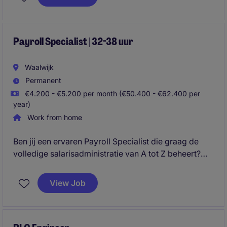
met hands-on leiderschap en zorgt voor een
efficiënte, betrouwbare en toekomstbestendige
keten.
Payroll Specialist | 32-38 uur
Waalwijk
Permanent
€4.200 - €5.200 per month (€50.400 - €62.400 per
year)
Work from home
Ben jij een ervaren Payroll Specialist die graag de
volledige salarisadministratie van A tot Z beheert?
Zoek je een zelfstandige rol binnen een stabiele en
groeiende retailorganisatie waar jij hét
View Job
aanspreekpunt bent voor alle payroll gerelateerde
vraagstukken? Dan is dit jouw volgende uitdaging.