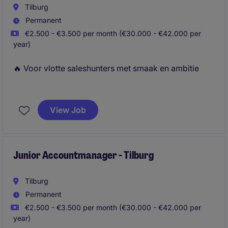
Tilburg
Permanent
€2.500 - €3.500 per month (€30.000 - €42.000 per
year)
🔥 Voor vlotte saleshunters met smaak en ambitie
Als Recruitment Consultant bij Michael Page ben jij
de schakel tussen ambitieuze professionals en
View Job
toonaangevende bedrijven. Je gebruikt je
overtuigingskracht om kandidaten te
enthousiasmeren en adviseert klanten over talent.
Junior Accountmanager - Tilburg
Tilburg
Permanent
€2.500 - €3.500 per month (€30.000 - €42.000 per
year)