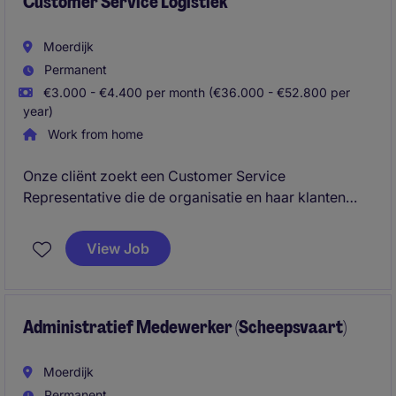
Customer Service Logistiek
supply chain en digitalisering.
Moerdijk
Permanent
€3.000 - €4.400 per month (€36.000 - €52.800 per
year)
Work from home
Onze cliënt zoekt een Customer Service
Representative die de organisatie en haar klanten
snel eigen kan maken. Door een open en
toegankelijke houding heb jij verschillende
View Job
prioriteiten snel geordend en de klantwensen
doorgrond. Daarnaast zijn goede communicatieve
vaardigheden een absoluut pluspunt.
Administratief Medewerker (Scheepsvaart)
Moerdijk
Permanent