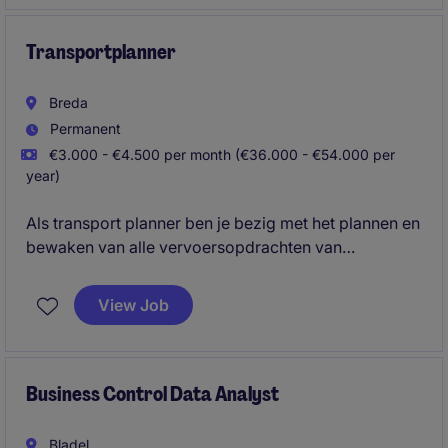
afhandeling van douaneformaliteiten. Daarnaast
schakel je met de douane en draag je bij aan een
soepel verloop van de logistieke processen.
Transportplanner
Breda
Permanent
€3.000 - €4.500 per month (€36.000 - €54.000 per
year)
Als transport planner ben je bezig met het plannen en
bewaken van alle vervoersopdrachten van
vervoerders en hun voertuigen. Daarnaast ben je in
staat alle administratieve taken te kunnen uitvoeren
View Job
om te voldoen aan de KPI's.
Business Control Data Analyst
Bladel