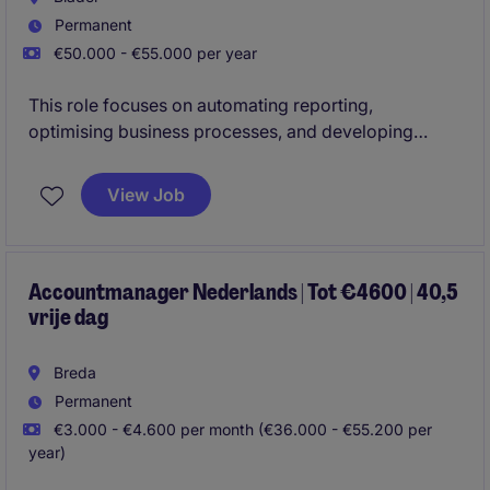
Permanent
€50.000 - €55.000 per year
This role focuses on automating reporting,
optimising business processes, and developing
scalable data solutions using Python, SQL, and
Tableau to support better commercial decision-
View Job
making. It is a hands-on position for a data-driven
professional who enjoys combining technical
expertise with business insight in a fast-paced,
international environment.
Accountmanager Nederlands | Tot €4600 | 40,5
vrije dag
Breda
Permanent
€3.000 - €4.600 per month (€36.000 - €55.200 per
year)