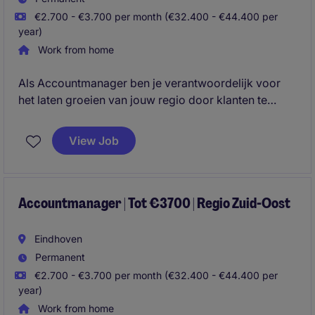
€2.700 - €3.700 per month (€32.400 - €44.400 per
year)
Work from home
Als Accountmanager ben je verantwoordelijk voor
het laten groeien van jouw regio door klanten te
adviseren en servicecontracten uit te breiden met
slimme, technische oplossingen. Je combineert
View Job
commercieel inzicht met klantgericht werken en bent
betrokken van eerste contact tot succesvolle
implementatie.
Accountmanager | Tot €3700 | Regio Zuid-Oost
Eindhoven
Permanent
€2.700 - €3.700 per month (€32.400 - €44.400 per
year)
Work from home