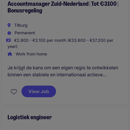
Accountmanager Zuid-Nederland | Tot €3100 |
Bonusregeling
Tilburg
Permanent
€2.800 - €3.100 per month (€33.600 - €37.200 per
year)
Work from home
Je krijgt de kans om een eigen regio te ontwikkelen
binnen een stabiele en internationaal actieve
organisatie. Je verkoopt geen standaardproduct,
maar levert maatwerkoplossingen waarmee je
View Job
daadwerkelijk waarde toevoegt voor de klant.
Daarnaast krijg je veel zelfstandigheid,
ondersteuning vanuit een ervaren team en de
mogelijkheid om jezelf verder te ontwikkelen binnen
Logistiek engineer
een technische B2B-omgeving.