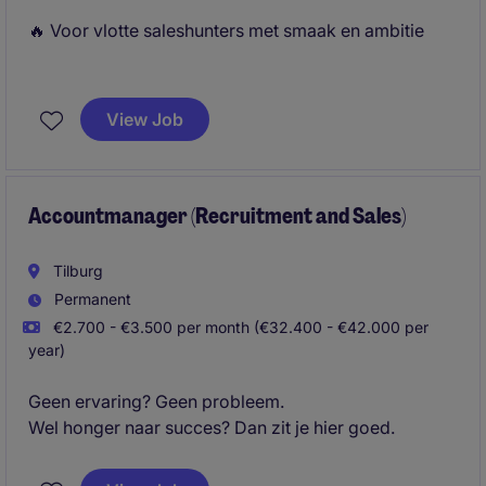
🔥 Voor vlotte saleshunters met smaak en ambitie
Als Junior Accountmanager bij Michael Page ben jij
de schakel tussen ambitieuze professionals en
View Job
toonaangevende bedrijven. Je gebruikt je
overtuigingskracht om kandidaten te
enthousiasmeren en adviseert klanten over talent.
Accountmanager (Recruitment and Sales)
Tilburg
Permanent
€2.700 - €3.500 per month (€32.400 - €42.000 per
year)
Geen ervaring? Geen probleem.
Wel honger naar succes? Dan zit je hier goed.