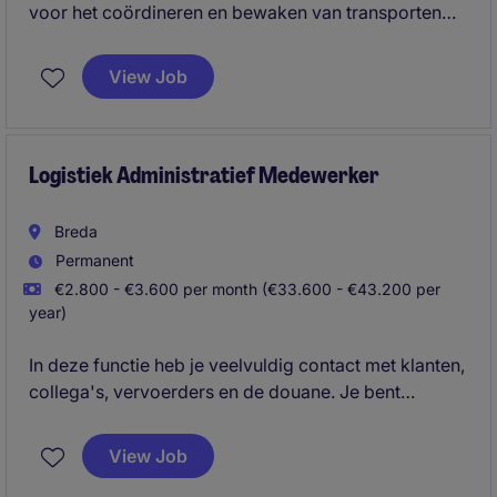
voor het coördineren en bewaken van transporten
vanuit Moerdijk naar diverse bestemmingen in
Europa. Je stelt laadlijsten op, onderhoudt dagelijks
View Job
contact met klanten, terminals en collega's van
verschillende afdelingen en zorgt voor een correcte
administratieve afhandeling. Daarnaast bewaak je
aankomsttijden en stem je belangrijke transport
Logistiek Administratief Medewerker
informatie af om een efficiënt logistiek proces te
waarborgen.
Breda
Permanent
€2.800 - €3.600 per month (€33.600 - €43.200 per
year)
In deze functie heb je veelvuldig contact met klanten,
collega's, vervoerders en de douane. Je bent
verantwoordelijk voor de administratieve verwerking
van logistieke gegevens in het systeem, verzorgt de
View Job
inklaring van containers en zorgt voor een correcte