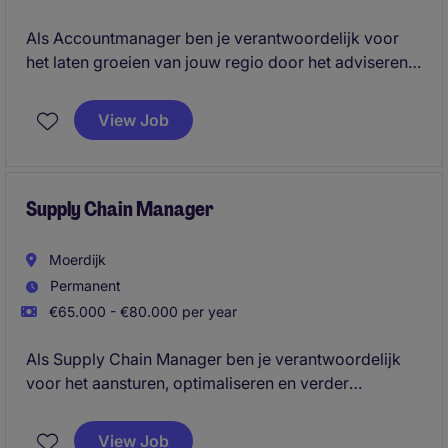
Als Accountmanager ben je verantwoordelijk voor
het laten groeien van jouw regio door het adviseren
en verkopen van service-, onderhouds- en
technische oplossingen aan B2B-klanten. Je
View Job
combineert new business met het uitbouwen van
bestaande relaties en begeleidt klanten van advies
tot succesvolle implementatie.
Supply Chain Manager
Moerdijk
Permanent
€65.000 - €80.000 per year
Als Supply Chain Manager ben je verantwoordelijk
voor het aansturen, optimaliseren en verder
professionaliseren van de volledige supply chain en
inkoopactiviteiten. Je combineert strategisch inzicht
View Job