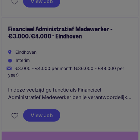
View Job
Financieel Administratief Medewerker -
€3.000/€4.000 - Eindhoven
Eindhoven
Interim
€3.000 - €4.000 per month (€36.000 - €48.000 per
year)
In deze veelzijdige functie als Financieel
Administratief Medewerker ben je verantwoordelijk
voor een correcte en tijdige verwerking van de
financiële administratie en draag je bij aan een
View Job
efficiënte bedrijfsvoering. Je werkt in een snel
groeiende organisatie waar verantwoordelijkheid en
structuur centraal staan.