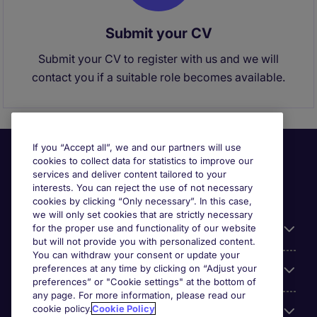
Submit your CV
Submit your CV to register with us and we will
contact you if a suitable role becomes available.
If you “Accept all”, we and our partners will use
cookies to collect data for statistics to improve our
services and deliver content tailored to your
interests. You can reject the use of not necessary
cookies by clicking “Only necessary”. In this case,
we will only set cookies that are strictly necessary
for the proper use and functionality of our website
Useful information
but will not provide you with personalized content.
You can withdraw your consent or update your
preferences at any time by clicking on “Adjust your
Our Expertise
preferences” or "Cookie settings" at the bottom of
any page. For more information, please read our
cookie policy.
Cookie Policy
Google Rating