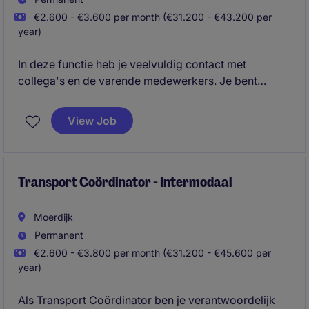
€2.600 - €3.600 per month (€31.200 - €43.200 per
year)
In deze functie heb je veelvuldig contact met
collega's en de varende medewerkers. Je bent
verantwoordelijk voor de planning van het
zeevarend personeel, controleert
View Job
bemanningsdocumenten en trainingen en verzorgt
reis- en trainingsboekingen. Daarnaast registreer je
verzuimbegeleiding en onderhoud je contact met de
bemanning tijdens scheepsbezoeken.
Transport Coördinator - Intermodaal
Moerdijk
Permanent
€2.600 - €3.800 per month (€31.200 - €45.600 per
year)
Als Transport Coördinator ben je verantwoordelijk