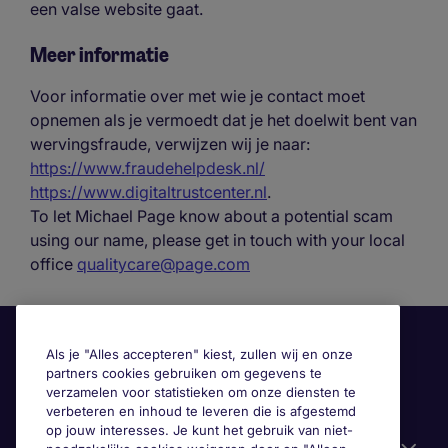
een valse website gaat.
Meer informatie
Voor informatie over met wie je contact moet
opnemen als je vermoedt dat je het doelwit bent van
wervingsfraude, verwijzen wij je naar:
https://www.fraudehelpdesk.nl/
https://www.digitaltrustcenter.nl
.
To let Michael Page know about a potential scam
using our name, please get in touch with your local
office
qualitycare@page.com
Als je "Alles accepteren" kiest, zullen wij en onze
partners cookies gebruiken om gegevens te
verzamelen voor statistieken om onze diensten te
verbeteren en inhoud te leveren die is afgestemd
op jouw interesses. Je kunt het gebruik van niet-