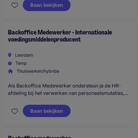
gegevens.
Baan bekijken
Backoffice Medewerker - Internationale
voedingsmiddelenproducent
Leerdam
Temp
Thuiswerken/hybride
Als Backoffice Medewerker ondersteun je de HR-
afdeling bij het verwerken van personeelsmutaties,
het opstellen van contracten en het beheren van
personeelsgegevens. Daarnaast ben je een
Baan bekijken
aanspreekpunt voor HR-gerelateerde vragen en zorg
je ervoor dat de administratieve HR-processen
soepel verlopen.