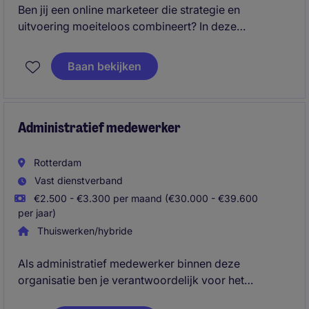
Ben jij een online marketeer die strategie en
uitvoering moeiteloos combineert? In deze
zelfstandige rol ben je hét marketingaanspreekpunt
binnen de organisatie en adviseer je sales over de
Baan bekijken
meest effectieve marketingaanpak, terwijl je zelf de
uitvoering realiseert.
Administratief medewerker
Rotterdam
Vast dienstverband
€2.500 - €3.300 per maand (€30.000 - €39.600
per jaar)
Thuiswerken/hybride
Als administratief medewerker binnen deze
organisatie ben je verantwoordelijk voor het
verwerken en controleren van administratieve