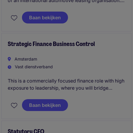
of an international automotive leasing organisation.
In this role, you will oversee the accounting team,
own the month-end and year-end closing processes,
Baan bekijken
manage HQ reporting, and support budgeting and
forecasting activities.
Strategic Finance Business Control
Amsterdam
Vast dienstverband
This is a commercially focused finance role with high
exposure to leadership, where you will bridge
financial analysis, investment thinking, and strategic
execution. The position is ideal for candidates who
Baan bekijken
want to stay close to deal dynamics and portfolio
performance, while working in a scalable platform
environment.
Statutory CFO