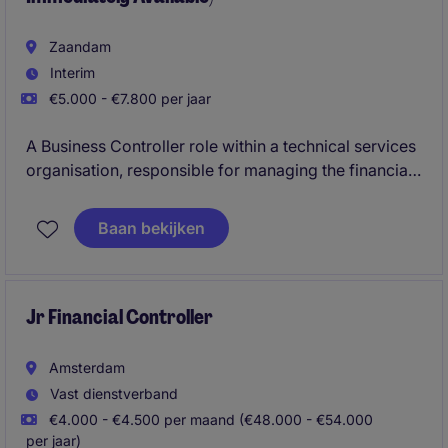
Zaandam
Interim
€5.000 - €7.800 per jaar
A Business Controller role within a technical services
organisation, responsible for managing the financial
performance of projects and contract portfolios. You
will work closely with project managers and
Baan bekijken
leadership teams, providing forecasting, reporting
and financial insights, while identifying risks,
supporting commercial decisions, improving
processes, and helping drive profitability, cash flow
Jr Financial Controller
and overall business performance.
Amsterdam
Vast dienstverband
€4.000 - €4.500 per maand (€48.000 - €54.000
per jaar)