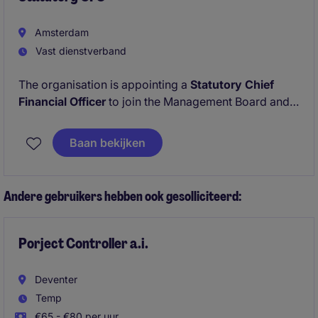
Amsterdam
Vast dienstverband
The organisation is appointing a
Statutory Chief
Financial Officer
to join the Management Board and
co-lead the business through its next growth chapter.
Baan bekijken
This role follows an internal leadership transition and
represents a critical appointment at a moment of
increasing organisational, financial and stakeholder
Andere gebruikers hebben ook gesolliciteerd:
complexity.
Porject Controller a.i.
Deventer
Temp
€65 - €80 per uur