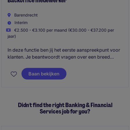
Backoffice medewerker
Barendrecht
Interim
€2.500 - €3.100 per maand (€30.000 - €37.200 per
jaar)
In deze functie ben jij het eerste aanspreekpunt voor
klanten. Je beantwoordt vragen over een breed
assortiment aan producten en begeleidt orders van
begin tot eind. Daarnaast speel je een belangrijke rol
Baan bekijken
in het verbeteren van service processen en zorg je
ervoor dat iedere klant een soepele en positieve
klantervaring heeft.
Didn't find the right Banking & Financial
Services job for you?