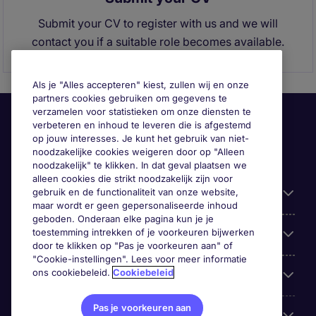
Submit your CV to register with us and we will
contact you if a suitable role becomes available.
Als je "Alles accepteren" kiest, zullen wij en onze
partners cookies gebruiken om gegevens te
verzamelen voor statistieken om onze diensten te
verbeteren en inhoud te leveren die is afgestemd
op jouw interesses. Je kunt het gebruik van niet-
noodzakelijke cookies weigeren door op "Alleen
noodzakelijk" te klikken. In dat geval plaatsen we
alleen cookies die strikt noodzakelijk zijn voor
gebruik en de functionaliteit van onze website,
Handige informatie
maar wordt er geen gepersonaliseerde inhoud
geboden. Onderaan elke pagina kun je je
toestemming intrekken of je voorkeuren bijwerken
Onze expertise
door te klikken op "Pas je voorkeuren aan" of
"Cookie-instellingen". Lees voor meer informatie
ons cookiebeleid.
Cookiebeleid
Google Rating
Pas je voorkeuren aan