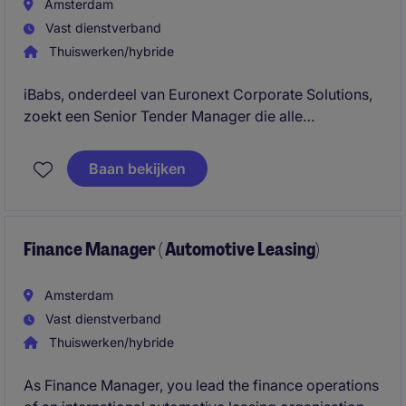
Amsterdam
Vast dienstverband
Thuiswerken/hybride
iBabs, onderdeel van Euronext Corporate Solutions,
zoekt een Senior Tender Manager die alle
aanbestedings- en tendertrajecten leidt, van strategie
en Go/No-Go-beslissingen tot het indienen van
Baan bekijken
winnende offertes. Je hebt minimaal 5 jaar ervaring in
tender- of bidmanagement, sterke Nederlandse
schrijfvaardigheden en werkt nauw samen met Sales,
Presales, Legal en management om groei binnen de
Finance Manager ( Automotive Leasing)
publieke sector te realiseren.
Amsterdam
Vast dienstverband
Thuiswerken/hybride
As Finance Manager, you lead the finance operations