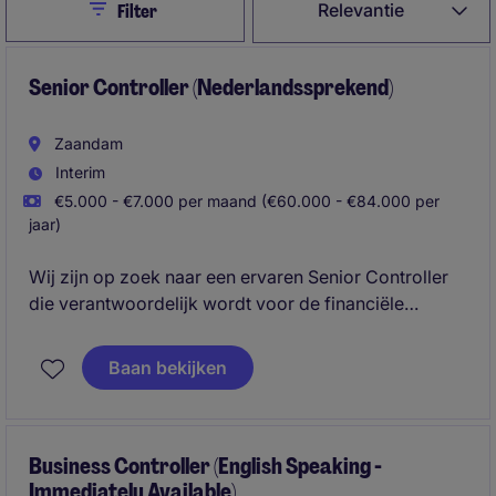
Close
Relevantie
Filter
Senior Controller (Nederlandssprekend)
Zaandam
Interim
€5.000 - €7.000 per maand (€60.000 - €84.000 per
jaar)
Wij zijn op zoek naar een ervaren Senior Controller
die verantwoordelijk wordt voor de financiële
beheersing, rapportage en governance van
complexe projecten en contracten binnen een
Baan bekijken
toonaangevende technische dienstverlener. In deze
rol werk je nauw samen met operationele en
financiële stakeholders om prestaties te
optimaliseren, risico's te beheersen en strategische
Business Controller (English Speaking -
Immediately Available)
besluitvorming te ondersteunen.