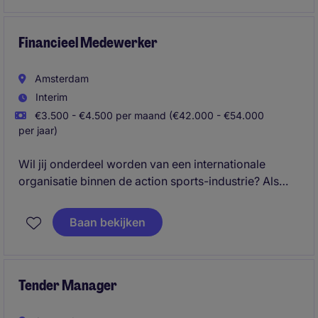
Financieel Medewerker
Amsterdam
Interim
€3.500 - €4.500 per maand (€42.000 - €54.000
per jaar)
Wil jij onderdeel worden van een internationale
organisatie binnen de action sports-industrie? Als
Finance Administrator speel je een belangrijke rol in
het nauwkeurig beheren van de financiële
Baan bekijken
administratie en ondersteun je de dagelijkse
financiële processen binnen een dynamische,
internationale werkomgeving.
Tender Manager