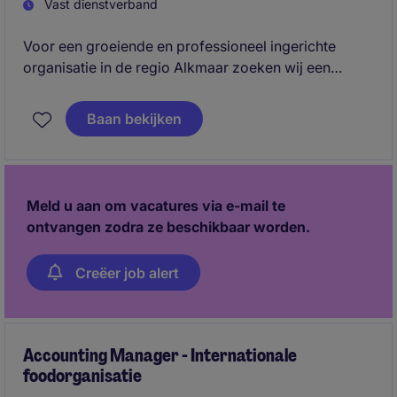
Vast dienstverband
Voor een groeiende en professioneel ingerichte
organisatie in de regio Alkmaar zoeken wij een
Senior Accountant die verantwoordelijk wordt voor
de financiële administratie, maandafsluitingen en
Baan bekijken
rapportages. Een mooie rol voor iemand die graag
eigenaarschap pakt, processen verbetert en wil
doorgroeien binnen finance.
Meld u aan om vacatures via e-mail te
ontvangen zodra ze beschikbaar worden.
Creëer job alert
Accounting Manager - Internationale
foodorganisatie