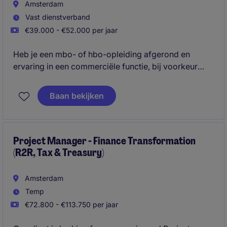
Amsterdam
Vast dienstverband
€39.000 - €52.000 per jaar
Heb je een mbo- of hbo-opleiding afgerond en
ervaring in een commerciële functie, bij voorkeur
binnen de FMCG? Dan is deze uitdaging misschien
iets voor jou! In jouw eigen regio ben je
Baan bekijken
verantwoordelijk voor het onderhouden en
uitbreiden van klantrelaties, waarbij je actief kansen
signaleert en omzetgroei realiseert. Je werkt
zelfstandig, krijgt veel verantwoordelijkheid en
Project Manager - Finance Transformation
(R2R, Tax & Treasury)
vertegenwoordigt een sterk portfolio van
toonaangevende merken.
Amsterdam
Temp
€72.800 - €113.750 per jaar