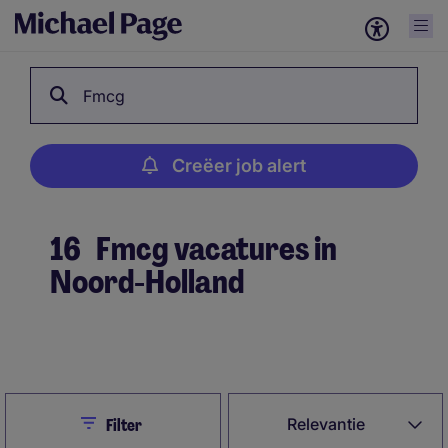
Fmcg
Creëer job alert
16
Fmcg vacatures in
Noord-Holland
Creëer job alert
Close
Relevantie
Filter