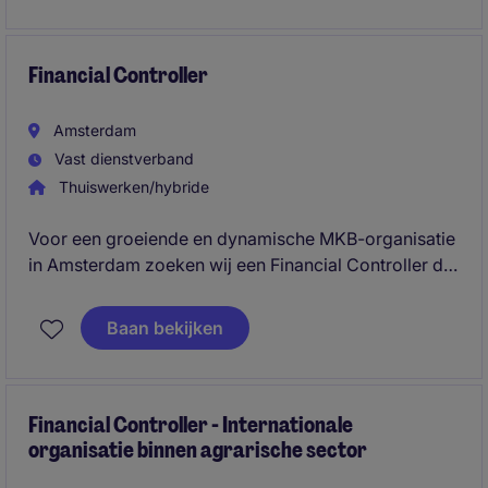
professional, and focused on collaboration and
development.
Financial Controller
Amsterdam
Vast dienstverband
Thuiswerken/hybride
Voor een groeiende en dynamische MKB-organisatie
in Amsterdam zoeken wij een Financial Controller die
verantwoordelijk wordt voor het bewaken en
optimaliseren van de financiële processen. In deze
Baan bekijken
rol werk je nauw samen met het management en
draag je actief bij aan strategische besluitvorming.
Financial Controller - Internationale
organisatie binnen agrarische sector