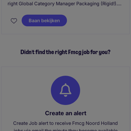
right Global Category Manager Packaging (Rigid!).
These are very exciting times at this organization,
with teams growing and product portfolios widening.
Baan bekijken
This has created a new opportunity within their
procurement department as Global Category
Manager Packaging ((Rigid!), stationed at their
Global HQ in Amsterdam. Curious to know what this
Didn't find the right Fmcg job for you?
could mean for you?
Create an alert
Create Job alert to receive Fmcg Noord Holland
jobs via email the minute they become available