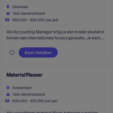
Zaanstad
Vast dienstverband
€65.000 - €80.000 per jaar
Als Accounting Manager krijg je een brede sleutelrol
binnen een internationale foodorganisatie. Je bent
verantwoordelijk voor accounting, IFRS-rapportages,
Dutch GAAP jaarrekeningen, maand- en
Baan bekijken
jaarafsluitingen en het verder optimaliseren en
uniformeren van de financeprocessen binnen een
Benelux-structuur.
Material Planner
Amsterdam
Vast dienstverband
€40.000 - €51.000 per jaar
You coordinate material flows between suppliers,