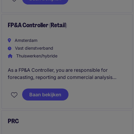
role combines project leadership, stakeholder
management, business readiness, and operational
transition to ensure lasting value from the
implementation.
FP&A Controller (Retail)
Amsterdam
Vast dienstverband
Thuiswerken/hybride
As a FP&A Controller, you are responsible for
forecasting, reporting and commercial analysis
across the Benelux region. You optimize FP&A
processes and support the business with clear
Baan bekijken
insights into sales, margins and profitability within a
dynamic Retail/FMCG environment.
PRC