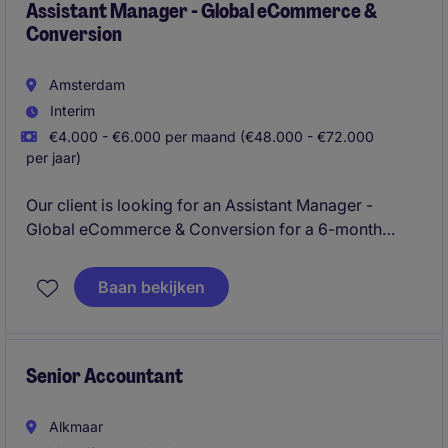
Assistant Manager - Global eCommerce &
Conversion
Amsterdam
Interim
€4.000 - €6.000 per maand (€48.000 - €72.000
per jaar)
Our client is looking for an Assistant Manager -
Global eCommerce & Conversion for a 6-month
project + potential extension. You will increase
basket penetration and sales across platforms such
Baan bekijken
as Uber Eats, Just Eat and other rapid grocery
delivery partners in 35+ markets. This role combines
eCommerce, growth marketing, retail media and
analytics.
Senior Accountant
Alkmaar