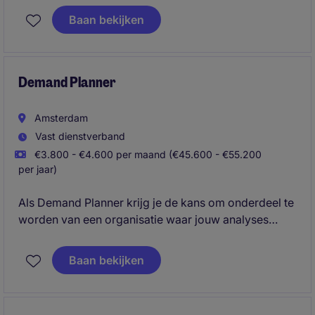
ben je verantwoordelijk voor de groei van een sterk
Baan bekijken
internationaal A-merk binnen de professionele
kappersbranche. Je bezoekt salons, adviseert
ondernemers over assortimenten en commerciële
kansen en zorgt ervoor dat klanten het maximale uit
Demand Planner
de samenwerking halen.
Amsterdam
Vast dienstverband
€3.800 - €4.600 per maand (€45.600 - €55.200
per jaar)
Als Demand Planner krijg je de kans om onderdeel te
worden van een organisatie waar jouw analyses
direct invloed hebben op de dagelijkse operatie. Jij
zorgt ervoor dat vraag en aanbod optimaal op elkaar
Baan bekijken
aansluiten en draagt bij aan een efficiënte supply
chain, betere beschikbaarheid en verdere groei.