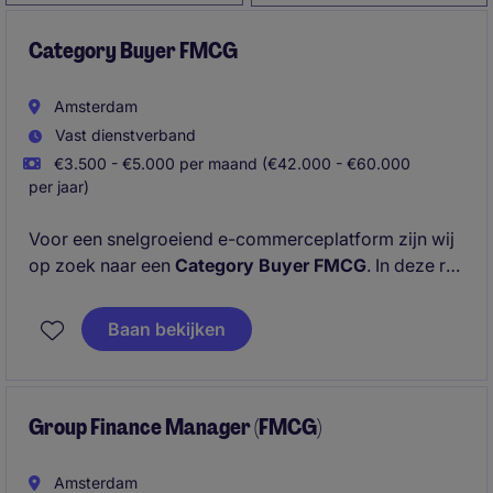
Category Buyer FMCG
Amsterdam
Vast dienstverband
€3.500 - €5.000 per maand (€42.000 - €60.000
per jaar)
Voor een snelgroeiend e-commerceplatform zijn wij
op zoek naar een
Category Buyer FMCG
. In deze rol
ben je verantwoordelijk voor het realiseren van
omzet, marge en groei binnen de categorie Fast
Baan bekijken
Moving Consumer Goods. Je bouwt sterke
partnerships op met A-merken, onderhandelt over
exclusieve deals en speelt continu in op
marktontwikkelingen en commerciële kansen.
Group Finance Manager (FMCG)
Amsterdam