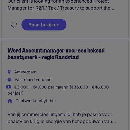
Our client is looking for an experienced Project
Manager for R2R / Tax / Treasury to support the
Finance Global Process Owner in driving execution
of the workstream, ensuring scope, timeline, cost,
Baan bekijken
and quality objectives are achieved across build,
test, and deployment phases. This role requires a
strong project leader with experience in ERP-enabled
finance transformations and the ability to coordinate
Word Accountmanager voor een bekend
beautymerk - regio Randstad
diverse stakeholders to deliver high-quality
outcomes.
Amsterdam
Vast dienstverband
€3.000 - €4.000 per maand (€36.000 - €48.000
per jaar)
Thuiswerken/hybride
Ben jij commercieel ingesteld, heb je passie voor
beauty en krijg je energie van het opbouwen van
klantrelaties? Als (Junior) Accountmanager Beauty