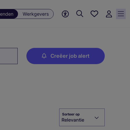
Favorieten,
enden
Werkgevers
0
Opgeslagen
vacatures
Creëer job alert
Sorteer op
Relevantie