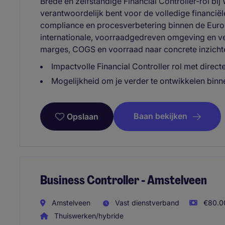
Brede en zelfstandige Financial Controller-rol bij
verantwoordelijk bent voor de volledige financiële
compliance en procesverbetering binnen de Europ
internationale, voorraadgedreven omgeving en ver
marges, COGS en voorraad naar concrete inzich
Impactvolle Financial Controller rol met direc
Mogelijkheid om je verder te ontwikkelen binn
Baan bekijken
Opslaan
Business Controller - Amstelveen
Amstelveen
Vast dienstverband
€80.00
Thuiswerken/hybride