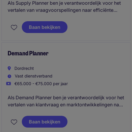
Als Supply Planner ben je verantwoordelijk voor het
vertalen van vraagvoorspellingen naar efficiënte
productie- en inkoopplannen. Je bewaakt voorraden,
servicelevels en kosten, terwijl je afwijkingen
Baan bekijken
analyseert en verbetermogelijkheden aandraagt. In
nauwe samenwerking met verschillende afdelingen
zorg je voor een optimale beschikbaarheid van
producten.
Demand Planner
Dordrecht
Vast dienstverband
€65.000 - €75.000 per jaar
Als Demand Planner ben je verantwoordelijk voor het
vertalen van klantvraag en marktontwikkelingen naar
een betrouwbare forecast. Je speelt een centrale rol
tussen Sales en Supply Chain en draagt bij aan een
Baan bekijken
optimale leverbetrouwbaarheid, efficiënte