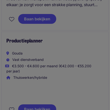
elkaar: je zorgt voor een strakke planning, stuurt
charters aan en denkt actief mee met klanten. Je
onderhandelt over afspraken en ziet kansen om
Baan bekijken
processen slimmer, sneller en efficiënter te maken.
Productieplanner
Gouda
Vast dienstverband
€3.500 - €4.600 per maand (€42.000 - €55.200
per jaar)
Thuiswerken/hybride
Ben jij analytisch sterk en krijg je energie van
plannen, puzzelen en optimaliseren? Als Productie
Baan bekijken