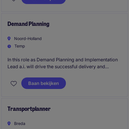
klanten en terminals en houdt het overzicht, ook als
het druk wordt.
Demand Planning
Noord-Holland
Temp
In this role as Demand Planning and Implementation
Lead a.i. will drive the successful delivery and
adoption of a new demand planning solution within
an international consumer-focused organization. The
Baan bekijken
role combines project leadership, stakeholder
management, business readiness, and operational
transition to ensure lasting value from the
implementation.
Transportplanner
Breda