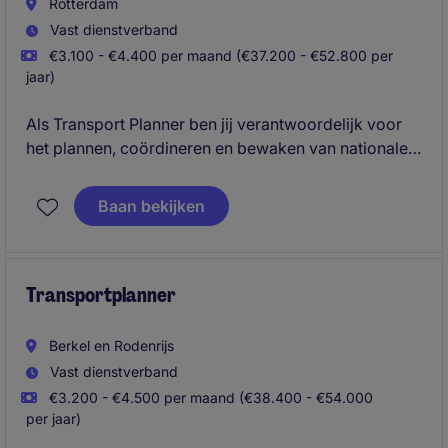
Rotterdam
Vast dienstverband
€3.100 - €4.400 per maand (€37.200 - €52.800 per
jaar)
Als Transport Planner ben jij verantwoordelijk voor
het plannen, coördineren en bewaken van nationale
en internationale transporten. Je schakelt dagelijks
met klanten, vervoerders, chauffeurs, terminals en
Baan bekijken
interne afdelingen om ervoor te zorgen dat iedere
zending vlekkeloos verloopt. Van de eerste boeking
tot de uiteindelijke facturatie houd jij de regie over
het volledige proces.
Transportplanner
Berkel en Rodenrijs
Vast dienstverband
€3.200 - €4.500 per maand (€38.400 - €54.000
per jaar)