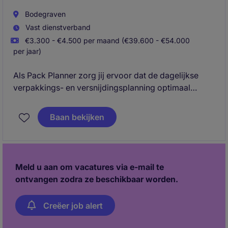
Bodegraven
Vast dienstverband
€3.300 - €4.500 per maand (€39.600 - €54.000
per jaar)
Als Pack Planner zorg jij ervoor dat de dagelijkse
verpakkings- en versnijdingsplanning optimaal
aansluit op de vraag vanuit de markt. Je stuurt de
productie indirect aan door een efficiënte
Baan bekijken
personeels- en productieplanning op te stellen en af
te stemmen met Team Leads. Vanuit de
productielocatie ben jij een cruciale schakel tussen
planning, operatie en resultaat.
Meld u aan om vacatures via e-mail te
ontvangen zodra ze beschikbaar worden.
Creëer job alert