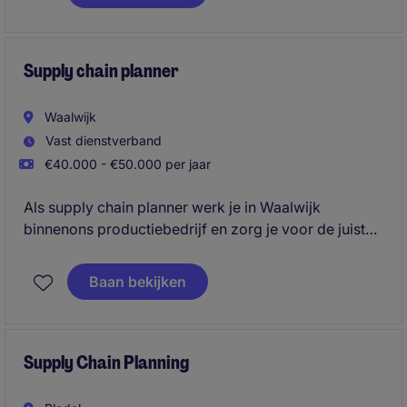
continu bezig met het bewaken van planningen, het
oplossen van knelpunten en het afstemmen van
verwachtingen met klanten.
Supply chain planner
Waalwijk
Vast dienstverband
€40.000 - €50.000 per jaar
Als supply chain planner werk je in Waalwijk
binnenons productiebedrijf en zorg je voor de juiste
planning van productie, voorraad, en materialen
zodat het productiproces zo efficiënt mogelijk
Baan bekijken
verloopt. Je speelt een sleutelrol en hebt veel contact
met diverse afdelingen, elke dag is anders.
Supply Chain Planning