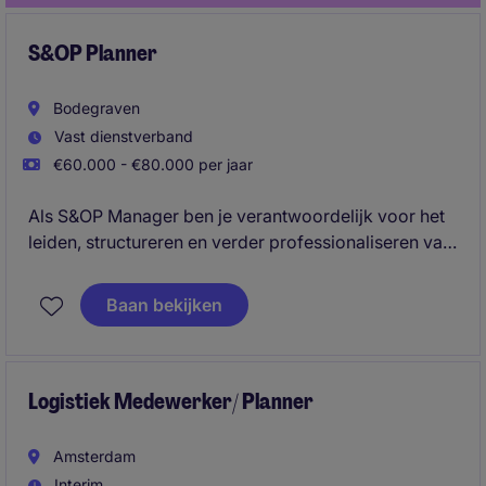
S&OP Planner
Bodegraven
Vast dienstverband
€60.000 - €80.000 per jaar
Als S&OP Manager ben je verantwoordelijk voor het
leiden, structureren en verder professionaliseren van
het volledige Sales & Operations Planning-proces. Je
brengt Sales, Marketing, Operations, Planning,
Baan bekijken
Sourcing en Finance samen, vertaalt data naar
heldere inzichten en zorgt voor de juiste balans
tussen servicelevels, voorraad, versheid, capaciteit
en kosten.
Logistiek Medewerker/ Planner
Amsterdam
Interim