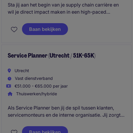
Sta jij aan het begin van je supply chain carrière en
wil je direct impact maken in een high-paced
productieomgeving? Als Junior Supply Chain Planner
ben jij de schakel tussen verkoop, productie en
Baan bekijken
levering. Je leert hoe je vraag vertaalt naar concrete
planningen en zorgt dat klanten razendsnel beleverd
worden.
Service Planner (Utrecht / 51K-65K)
Utrecht
Vast dienstverband
€51.000 - €65.000 per jaar
Thuiswerken/hybride
Als Service Planner ben jij de spil tussen klanten,
servicemonteurs en de interne organisatie. Jij zorgt
ervoor dat onderhoud, storingen en
installatiewerkzaamheden efficiënt en volgens
Baan bekijken