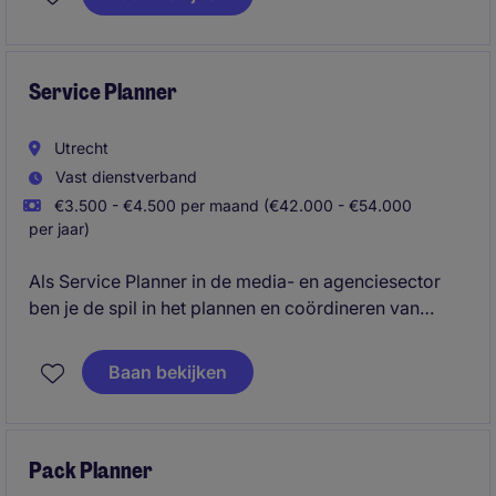
collega's? Dan is deze functie als Transport Planner
iets voor jou.
Service Planner
Utrecht
Vast dienstverband
€3.500 - €4.500 per maand (€42.000 - €54.000
per jaar)
Als Service Planner in de media- en agenciesector
ben je de spil in het plannen en coördineren van
diensten binnen de bouwafdeling. Je zorgt ervoor
dat alles soepel verloopt en deadlines worden
Baan bekijken
gehaald.
Pack Planner