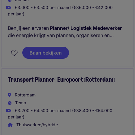
€3.000 - €3.500 per maand (€36.000 - €42.000
per jaar)
Ben jij een ervaren
Planner/ Logistiek Medewerker
die energie krijgt van plannen, organiseren en
schakelen tussen verschillende partijen? In deze
zelfstandige rol zorg jij ervoor dat transporten
Baan bekijken
soepel verlopen en speel je een cruciale rol binnen
een dynamische productieomgeving.
Transport Planner | Europoort (Rotterdam)
Rotterdam
Temp
€3.200 - €4.500 per maand (€38.400 - €54.000
per jaar)
Thuiswerken/hybride