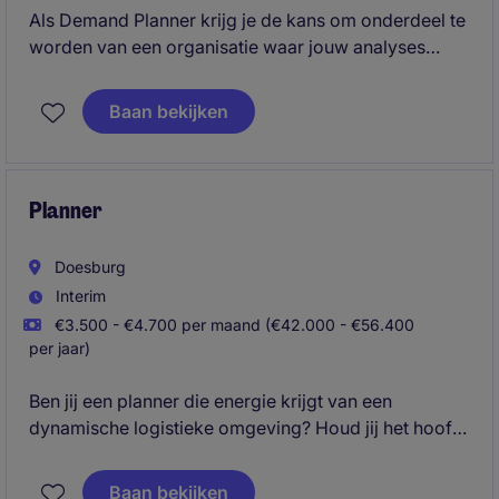
Als Demand Planner krijg je de kans om onderdeel te
worden van een organisatie waar jouw analyses
direct invloed hebben op de dagelijkse operatie. Jij
zorgt ervoor dat vraag en aanbod optimaal op elkaar
Baan bekijken
aansluiten en draagt bij aan een efficiënte supply
chain, betere beschikbaarheid en verdere groei.
Planner
Doesburg
Interim
€3.500 - €4.700 per maand (€42.000 - €56.400
per jaar)
Ben jij een planner die energie krijgt van een
dynamische logistieke omgeving? Houd jij het hoofd
koel wanneer de druk toeneemt en vind je het leuk
om dagelijks te schakelen met chauffeurs, klanten en
Baan bekijken