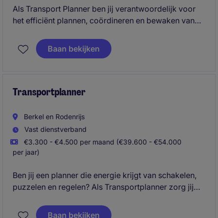
Als Transport Planner ben jij verantwoordelijk voor
het efficiënt plannen, coördineren en bewaken van
transporten. Je zorgt ervoor dat producten op tijd en
volgens afspraak bij klanten aankomen, terwijl je
Baan bekijken
continu zoekt naar verbeteringen in kosten, service
en efficiëntie. In deze veelzijdige functie schakel je
dagelijks met klanten, leveranciers, chauffeurs en
interne collega's.
Transportplanner
Berkel en Rodenrijs
Vast dienstverband
€3.300 - €4.500 per maand (€39.600 - €54.000
per jaar)
Ben jij een planner die energie krijgt van schakelen,
puzzelen en regelen? Als Transportplanner zorg jij
ervoor dat containertransporten soepel en efficiënt
verlopen. Je bent continu in contact met chauffeurs,
Baan bekijken