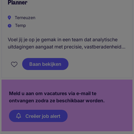
Planner
Terneuzen
Temp
Voel jij je op je gemak in een team dat analytische
uitdagingen aangaat met precisie, vastberadenheid
en een proactieve houding? Denk jij dat een beetje
druk nodig kan zijn om de beste resultaten te
Baan bekijken
bereiken, zolang er op een constructieve manier en
op basis van feiten wordt gecommuniceerd?
Meld u aan om vacatures via e-mail te
ontvangen zodra ze beschikbaar worden.
Creëer job alert