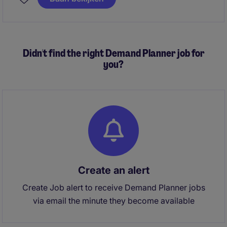
Planner zorg jij ervoor dat vraag, voorraad en
productie perfect op elkaar aansluiten. Dankzij jouw
planning liggen de juiste producten op het juiste
moment klaar voor klanten in binnen- en buitenland.
Didn't find the right Demand Planner job for
you?
Create an alert
Create Job alert to receive Demand Planner jobs
via email the minute they become available