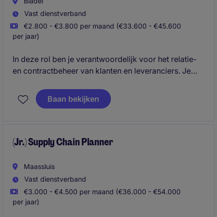
Bladel
Vast dienstverband
€2.800 - €3.800 per maand (€33.600 - €45.600
per jaar)
In deze rol ben je verantwoordelijk voor het relatie-
en contractbeheer van klanten en leveranciers. Je
brengt hun behoeften in kaart en draagt bij aan het
optimaliseren van de Supply Chain-planning.
Baan bekijken
Daarnaast onderhoud je dagelijks contact met
klanten, leveranciers, warehouses, internationale
vestigingen en interne afdelingen zoals Transport,
Logistiek, Trade, Finance en Quality Assurance. Je
(Jr.) Supply Chain Planner
rapporteert rechtstreeks aan de Supply Chain Lead.
Maassluis
Vast dienstverband
€3.000 - €4.500 per maand (€36.000 - €54.000
per jaar)