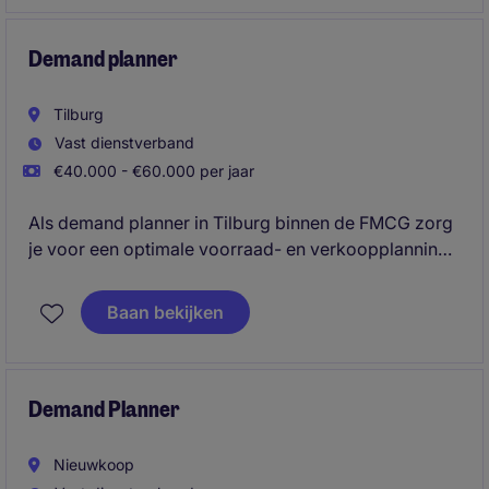
voorraadniveaus en een voorspelbare operatie.
Demand planner
Tilburg
Vast dienstverband
€40.000 - €60.000 per jaar
Als demand planner in Tilburg binnen de FMCG zorg
je voor een optimale voorraad- en verkoopplanning.
Je speelt een belangrijke rol in het ondersteunen van
het inkoop- en supply chain teams.
Baan bekijken
Demand Planner
Nieuwkoop