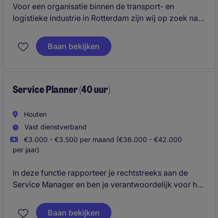
Voor een organisatie binnen de transport- en
logistieke industrie in Rotterdam zijn wij op zoek naar
een Transport Planner. In deze functie binnen de
logistieke sector ben je verantwoordelijk voor het
Baan bekijken
efficiënt plannen, coördineren en optimaliseren van
transportopdrachten voor een internationale
klantenkring.
Service Planner (40 uur)
Houten
Vast dienstverband
€3.000 - €3.500 per maand (€36.000 - €42.000
per jaar)
In deze functie rapporteer je rechtstreeks aan de
Service Manager en ben je verantwoordelijk voor het
plannen en coördineren van de dagelijkse
werkzaamheden van servicemonteurs. Je bent
Baan bekijken