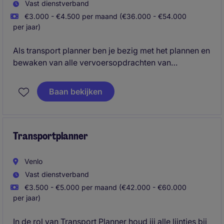
Vast dienstverband
€3.000 - €4.500 per maand (€36.000 - €54.000
per jaar)
Als transport planner ben je bezig met het plannen en
bewaken van alle vervoersopdrachten van
vervoerders en hun voertuigen. Daarnaast ben je in
staat alle administratieve taken te kunnen uitvoeren
Baan bekijken
om te voldoen aan de KPI's.
Transportplanner
Venlo
Vast dienstverband
€3.500 - €5.000 per maand (€42.000 - €60.000
per jaar)
In de rol van Transport Planner houd jij alle lijntjes bij