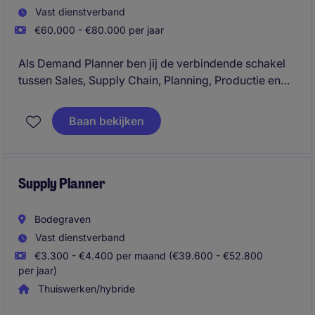
Vast dienstverband
€60.000 - €80.000 per jaar
Als Demand Planner ben jij de verbindende schakel
tussen Sales, Supply Chain, Planning, Productie en
klanten. Je vertaalt commerciële inzichten,
klantinformatie en marktontwikkelingen naar
Baan bekijken
betrouwbare vraagprognoses en draagt daarmee
direct bij aan een efficiënte, voorspelbare en
klantgerichte supply chain.
Supply Planner
Bodegraven
Vast dienstverband
€3.300 - €4.400 per maand (€39.600 - €52.800
per jaar)
Thuiswerken/hybride