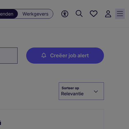
Favorieten,
enden
Werkgevers
0
Opgeslagen
vacatures
Creëer job alert
Sorteer op
Relevantie
G