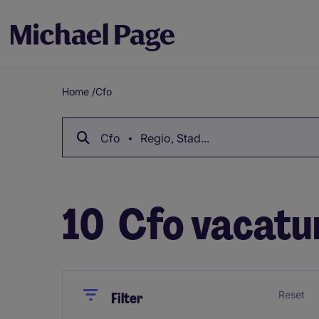
Home
/
Cfo
Breadcrumb
Cfo
Regio, Stad...
10
Cfo vacatu
Close
Close
Reset
Filter