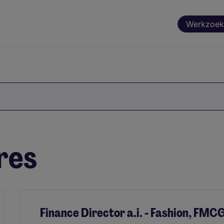
Werkzoek
res
Finance Director a.i. - Fashion, FMC