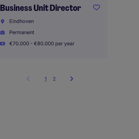
Business Unit Director
indust
Eindhoven
Interna
Permanent
Perma
€70.000 - €80.000 per year
1
Showing
2
items
1
to
3
of
6