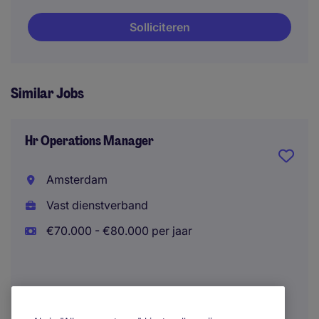
Solliciteren
Similar Jobs
Hr Operations Manager
Amsterdam
Vast dienstverband
€70.000 - €80.000 per jaar