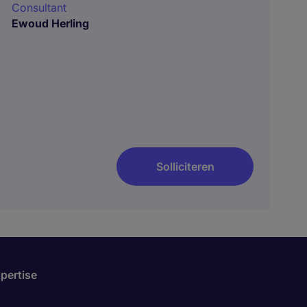
Consultant
Ewoud Herling
Solliciteren
pertise