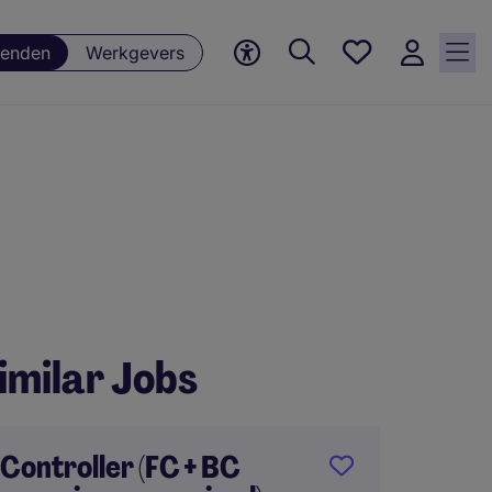
Favorieten,
enden
Werkgevers
0
Opgeslagen
vacatures
imilar Jobs
Controller (FC + BC
Financ