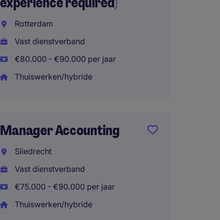
experience required)
Almer
Rotterdam
Vast d
Vast dienstverband
€71.00
€80.000 - €90.000 per jaar
Thuisw
Thuiswerken/hybride
Teamle
Manager Accounting
Accou
Sliedrecht
Amste
Vast dienstverband
Vast d
€75.000 - €90.000 per jaar
€65.00
Thuiswerken/hybride