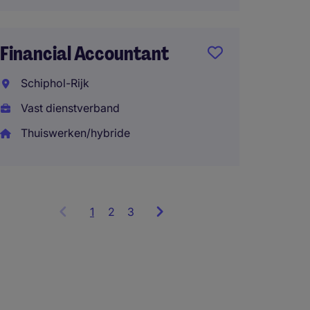
Financ
Financial Accountant
Schiph
Schiphol-Rijk
Vast d
Vast dienstverband
Thuisw
Thuiswerken/hybride
1
Showing
2
3
items
1
to
3
of