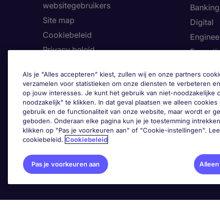
websitegebruikers
Banking 
Site map
Digital
Cookiebeleid
Enginee
Privacy beleid
Executi
Land
Finance
Als je "Alles accepteren" kiest, zullen wij en onze partners co
Toegankelijkheid
Healthca
verzamelen voor statistieken om onze diensten te verbeteren en
op jouw interesses. Je kunt het gebruik van niet-noodzakelijke
Ons Klokkenluiderskanaal
Human 
noodzakelijk" te klikken. In dat geval plaatsen we alleen cookies d
Informa
gebruik en de functionaliteit van onze website, maar wordt er 
geboden. Onderaan elke pagina kun je je toestemming intrekken
Legal
klikken op "Pas je voorkeuren aan" of "Cookie-instellingen". Le
cookiebeleid.
Cookiebeleid
Pas 
Pas je voorkeuren aan
Alleen