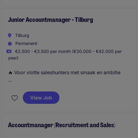
overtuigingskracht om kandidaten te
enthousiasmeren en adviseert klanten over talent.
Junior Accountmanager - Tilburg
Tilburg
Permanent
€2.500 - €3.500 per month (€30.000 - €42.000 per
year)
🔥 Voor vlotte saleshunters met smaak en ambitie
Als Junior Accountmanager bij Michael Page ben jij
de schakel tussen ambitieuze professionals en
View Job
toonaangevende bedrijven. Je gebruikt je
overtuigingskracht om kandidaten te
enthousiasmeren en adviseert klanten over talent.
Accountmanager (Recruitment and Sales)