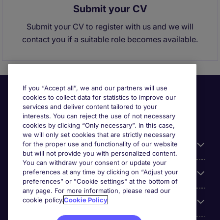
Submit your CV
Submit your CV to register with us and we will
contact you if a suitable role becomes available.
If you “Accept all”, we and our partners will use
cookies to collect data for statistics to improve our
services and deliver content tailored to your
interests. You can reject the use of not necessary
cookies by clicking “Only necessary”. In this case,
we will only set cookies that are strictly necessary
for the proper use and functionality of our website
Useful information
but will not provide you with personalized content.
You can withdraw your consent or update your
preferences at any time by clicking on “Adjust your
Our Expertise
preferences” or "Cookie settings" at the bottom of
any page. For more information, please read our
cookie policy.
Cookie Policy
Google Rating