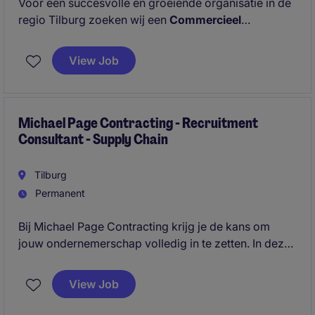
Voor een succesvolle en groeiende organisatie in de
regio Tilburg zoeken wij een
Commercieel
Medewerker Binnendienst
. In deze veelzijdige rol
ben jij het eerste aanspreekpunt voor klanten en
View Job
speel je een belangrijke rol in het commerciële
proces. Je schakelt dagelijks met klanten, collega's
en accountmanagers en weet precies hoe je kansen
omzet in resultaat.
Michael Page Contracting - Recruitment
Consultant - Supply Chain
Tilburg
Permanent
Bij Michael Page Contracting krijg je de kans om
jouw ondernemerschap volledig in te zetten. In deze
360° recruitment rol ben jij de spil tussen klant en
kandidaat: jij bouwt je eigen business, sluit deals en
View Job
zorgt dat de beste professionals op de juiste plek
terechtkomen.