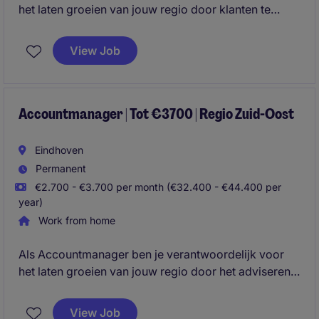
het laten groeien van jouw regio door klanten te
adviseren en servicecontracten uit te breiden met
slimme, technische oplossingen. Je combineert
View Job
commercieel inzicht met klantgericht werken en bent
betrokken van eerste contact tot succesvolle
implementatie.
Accountmanager | Tot €3700 | Regio Zuid-Oost
Eindhoven
Permanent
€2.700 - €3.700 per month (€32.400 - €44.400 per
year)
Work from home
Als Accountmanager ben je verantwoordelijk voor
het laten groeien van jouw regio door het adviseren
en verkopen van service-, onderhouds- en
technische oplossingen aan B2B-klanten. Je
View Job