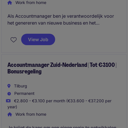
Work from home
Als Accountmanager ben je verantwoordelijk voor
het genereren van nieuwe business en het
ontwikkelen van langdurige klantrelaties. Je krijgt de
vrijheid om zelfstandig marktkansen te identificeren
View Job
en een sterke positie op te bouwen binnen jouw regio
en doelgroep.
Accountmanager Zuid-Nederland | Tot €3100 |
Bonusregeling
Tilburg
Permanent
€2.800 - €3.100 per month (€33.600 - €37.200 per
year)
Work from home
Je krijgt de kans om een eigen regio te ontwikkelen