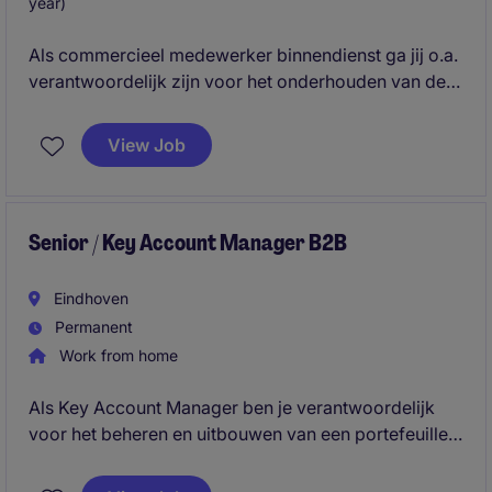
year)
Als commercieel medewerker binnendienst ga jij o.a.
verantwoordelijk zijn voor het onderhouden van de
relaties met de retail klanten. Klantcontact,
relatiebeheer en het ondersteunen van de
View Job
accountmanagers zijn werkzaamheden die
voorkomen in deze rol.s
Senior / Key Account Manager B2B
Eindhoven
Permanent
Work from home
Als Key Account Manager ben je verantwoordelijk
voor het beheren en uitbouwen van een portefeuille
van nationale en internationale key accounts. Je
fungeert als strategisch sparringpartner voor jouw