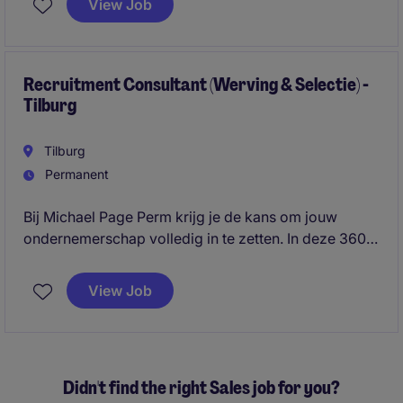
View Job
klanten en vertaalt hun behoeften naar concrete
oplossingen binnen AME. Je beweegt je op het
snijvlak van commercie en techniek en werkt
intensief samen met interne stakeholders zoals
Recruitment Consultant (Werving & Selectie) -
Tilburg
engineering, operations en supply chain.
Tilburg
Permanent
Bij Michael Page Perm krijg je de kans om jouw
ondernemerschap volledig in te zetten. In deze 360°
recruitment rol ben jij de spil tussen klant en
kandidaat: jij bouwt je eigen business, sluit deals en
View Job
zorgt dat de beste professionals op de juiste plek
terechtkomen.
Didn't find the right Sales job for you?