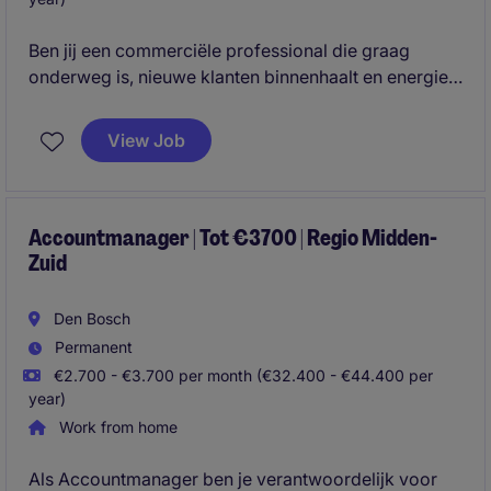
Ben jij een commerciële professional die graag
onderweg is, nieuwe klanten binnenhaalt en energie
krijgt van het opbouwen van duurzame relaties? Wil
je werken voor een marktleider die letterlijk zichtbaar
View Job
bijdraagt aan de verkeersveiligheid in Nederland?
Dan is dit jouw kans.
Accountmanager | Tot €3700 | Regio Midden-
Zuid
Den Bosch
Permanent
€2.700 - €3.700 per month (€32.400 - €44.400 per
year)
Work from home
Als Accountmanager ben je verantwoordelijk voor