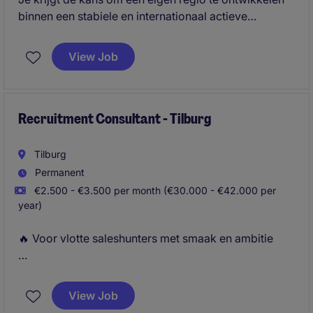
binnen een stabiele en internationaal actieve
organisatie. Je verkoopt geen standaardproduct,
maar levert maatwerkoplossingen waarmee je
View Job
daadwerkelijk waarde toevoegt voor de klant.
Daarnaast krijg je veel zelfstandigheid,
ondersteuning vanuit een ervaren team en de
mogelijkheid om jezelf verder te ontwikkelen binnen
Recruitment Consultant - Tilburg
een technische B2B-omgeving.
Tilburg
Permanent
€2.500 - €3.500 per month (€30.000 - €42.000 per
year)
🔥 Voor vlotte saleshunters met smaak en ambitie
Als Recruitment Consultant bij Michael Page ben jij
de schakel tussen ambitieuze professionals en
View Job
toonaangevende bedrijven. Je gebruikt je