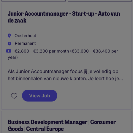
Junior Accountmanager - Start-up - Auto van
de zaak
Oosterhout
Permanent
€2.800 - €3.200 per month (€33.600 - €38.400 per
year)
Als Junior Accountmanager focus jij je volledig op
het binnenhalen van nieuwe klanten. Je leert hoe je
commerciële kansen herkent, relaties opbouwt en
deals sluit. Het betreft een landelijke functie waarin je
View Job
ongeveer 4 dagen per week onderweg bent en 1 dag
per week op kantoor bent. Je gaat klanten af zoals
dealers of wederverkopers van jullie producten en zit
met name aan tafel met inkoop en eigenaren van
Business Development Manager | Consumer
Goods | Central Europe
bedrijven.