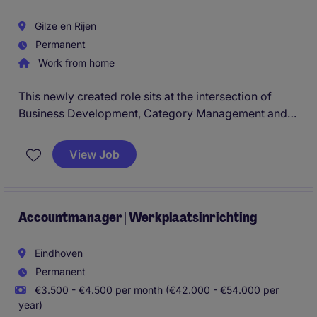
Gilze en Rijen
Permanent
Work from home
This newly created role sits at the intersection of
Business Development, Category Management and
Commercial Leadership, driving profitable growth
across the Home Business Unit in Central Europe.
View Job
Partnering closely with Sales Directors, Key Account
Managers and Category teams, you will identify
commercial opportunities, influence portfolio and
pricing decisions, and accelerate category
Accountmanager | Werkplaatsinrichting
performance across multiple markets.
Eindhoven
Permanent
€3.500 - €4.500 per month (€42.000 - €54.000 per
year)