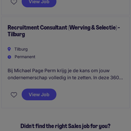
View Job
klanten en vertaalt hun behoeften naar concrete
oplossingen binnen AME. Je beweegt je op het
snijvlak van commercie en techniek en werkt
intensief samen met interne stakeholders zoals
Recruitment Consultant (Werving & Selectie) -
Tilburg
engineering, operations en supply chain.
Tilburg
Permanent
Bij Michael Page Perm krijg je de kans om jouw
ondernemerschap volledig in te zetten. In deze 360°
recruitment rol ben jij de spil tussen klant en
kandidaat: jij bouwt je eigen business, sluit deals en
View Job
zorgt dat de beste professionals op de juiste plek
terechtkomen.
Didn't find the right Sales job for you?