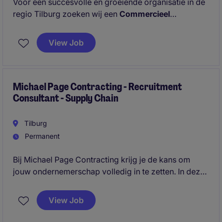
Voor een succesvolle en groeiende organisatie in de
regio Tilburg zoeken wij een
Commercieel
Medewerker Binnendienst
. In deze veelzijdige rol
ben jij het eerste aanspreekpunt voor klanten en
View Job
speel je een belangrijke rol in het commerciële
proces. Je schakelt dagelijks met klanten, collega's
en accountmanagers en weet precies hoe je kansen
omzet in resultaat.
Michael Page Contracting - Recruitment
Consultant - Supply Chain
Tilburg
Permanent
Bij Michael Page Contracting krijg je de kans om
jouw ondernemerschap volledig in te zetten. In deze
360° recruitment rol ben jij de spil tussen klant en
kandidaat: jij bouwt je eigen business, sluit deals en
View Job
zorgt dat de beste professionals op de juiste plek
terechtkomen.