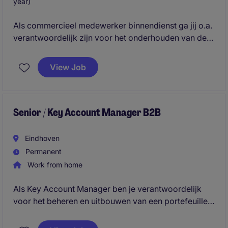
year)
Als commercieel medewerker binnendienst ga jij o.a.
verantwoordelijk zijn voor het onderhouden van de
relaties met de retail klanten. Klantcontact,
relatiebeheer en het ondersteunen van de
View Job
accountmanagers zijn werkzaamheden die
voorkomen in deze rol.s
Senior / Key Account Manager B2B
Eindhoven
Permanent
Work from home
Als Key Account Manager ben je verantwoordelijk
voor het beheren en uitbouwen van een portefeuille
van nationale en internationale key accounts. Je
fungeert als strategisch sparringpartner voor jouw