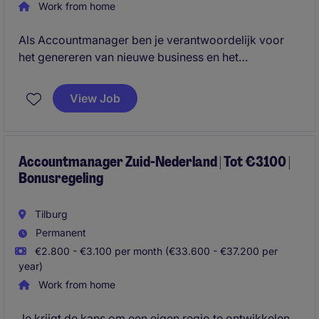
Work from home
Als Accountmanager ben je verantwoordelijk voor
het genereren van nieuwe business en het
ontwikkelen van langdurige klantrelaties. Je krijgt de
vrijheid om zelfstandig marktkansen te identificeren
View Job
en een sterke positie op te bouwen binnen jouw regio
en doelgroep.
Accountmanager Zuid-Nederland | Tot €3100 |
Bonusregeling
Tilburg
Permanent
€2.800 - €3.100 per month (€33.600 - €37.200 per
year)
Work from home
Je krijgt de kans om een eigen regio te ontwikkelen