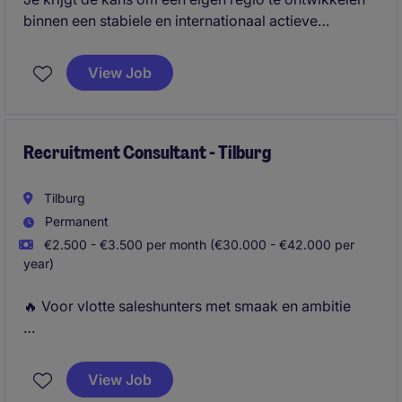
binnen een stabiele en internationaal actieve
organisatie. Je verkoopt geen standaardproduct,
maar levert maatwerkoplossingen waarmee je
View Job
daadwerkelijk waarde toevoegt voor de klant.
Daarnaast krijg je veel zelfstandigheid,
ondersteuning vanuit een ervaren team en de
mogelijkheid om jezelf verder te ontwikkelen binnen
Recruitment Consultant - Tilburg
een technische B2B-omgeving.
Tilburg
Permanent
€2.500 - €3.500 per month (€30.000 - €42.000 per
year)
🔥 Voor vlotte saleshunters met smaak en ambitie
Als Recruitment Consultant bij Michael Page ben jij
de schakel tussen ambitieuze professionals en
View Job
toonaangevende bedrijven. Je gebruikt je