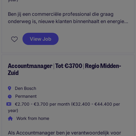
Ben jij een commerciële professional die graag
onderweg is, nieuwe klanten binnenhaalt en energie
krijgt van het opbouwen van duurzame relaties? Wil
je werken voor een marktleider die letterlijk zichtbaar
View Job
bijdraagt aan de verkeersveiligheid in Nederland?
Dan is dit jouw kans.
Accountmanager | Tot €3700 | Regio Midden-
Zuid
Den Bosch
Permanent
€2.700 - €3.700 per month (€32.400 - €44.400 per
year)
Work from home
Als Accountmanager ben je verantwoordelijk voor