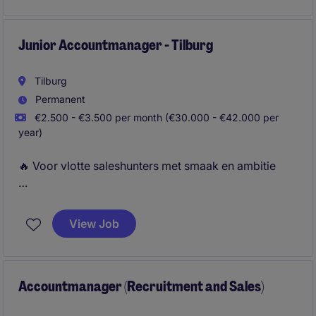
overtuigingskracht om kandidaten te
enthousiasmeren en adviseert klanten over talent.
Junior Accountmanager - Tilburg
Tilburg
Permanent
€2.500 - €3.500 per month (€30.000 - €42.000 per
year)
🔥 Voor vlotte saleshunters met smaak en ambitie
Als Junior Accountmanager bij Michael Page ben jij
de schakel tussen ambitieuze professionals en
View Job
toonaangevende bedrijven. Je gebruikt je
overtuigingskracht om kandidaten te
enthousiasmeren en adviseert klanten over talent.
Accountmanager (Recruitment and Sales)