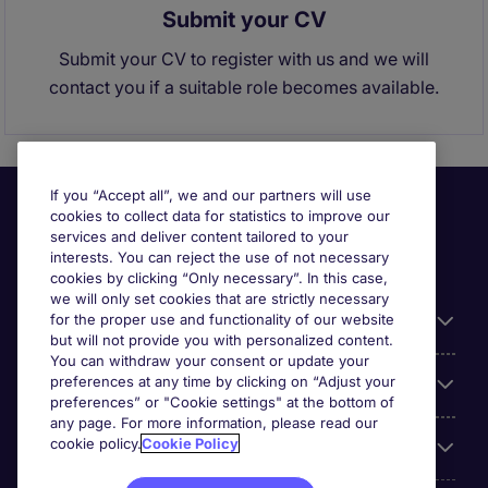
Submit your CV
Submit your CV to register with us and we will
contact you if a suitable role becomes available.
If you “Accept all”, we and our partners will use
cookies to collect data for statistics to improve our
services and deliver content tailored to your
interests. You can reject the use of not necessary
cookies by clicking “Only necessary”. In this case,
we will only set cookies that are strictly necessary
for the proper use and functionality of our website
Useful information
but will not provide you with personalized content.
You can withdraw your consent or update your
preferences at any time by clicking on “Adjust your
Our Expertise
preferences” or "Cookie settings" at the bottom of
any page. For more information, please read our
cookie policy.
Cookie Policy
Google Rating