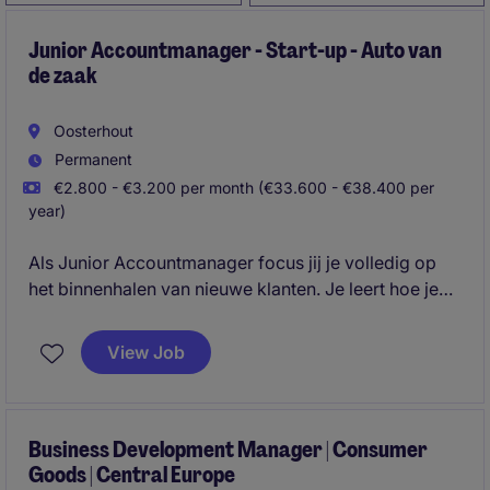
Junior Accountmanager - Start-up - Auto van
de zaak
Oosterhout
Permanent
€2.800 - €3.200 per month (€33.600 - €38.400 per
year)
Als Junior Accountmanager focus jij je volledig op
het binnenhalen van nieuwe klanten. Je leert hoe je
commerciële kansen herkent, relaties opbouwt en
deals sluit. Het betreft een landelijke functie waarin je
View Job
ongeveer 4 dagen per week onderweg bent en 1 dag
per week op kantoor bent. Je gaat klanten af zoals
dealers of wederverkopers van jullie producten en zit
met name aan tafel met inkoop en eigenaren van
Business Development Manager | Consumer
Goods | Central Europe
bedrijven.