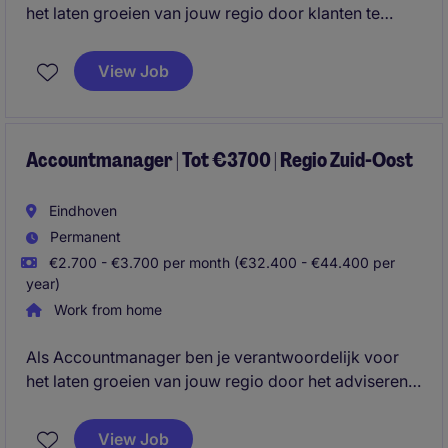
het laten groeien van jouw regio door klanten te
adviseren en servicecontracten uit te breiden met
slimme, technische oplossingen. Je combineert
View Job
commercieel inzicht met klantgericht werken en bent
betrokken van eerste contact tot succesvolle
implementatie.
Accountmanager | Tot €3700 | Regio Zuid-Oost
Eindhoven
Permanent
€2.700 - €3.700 per month (€32.400 - €44.400 per
year)
Work from home
Als Accountmanager ben je verantwoordelijk voor
het laten groeien van jouw regio door het adviseren
en verkopen van service-, onderhouds- en
technische oplossingen aan B2B-klanten. Je
View Job