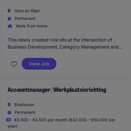
Gilze en Rijen
Permanent
Work from home
This newly created role sits at the intersection of
Business Development, Category Management and
Commercial Leadership, driving profitable growth
across the Home Business Unit in Central Europe.
View Job
Partnering closely with Sales Directors, Key Account
Managers and Category teams, you will identify
commercial opportunities, influence portfolio and
pricing decisions, and accelerate category
Accountmanager | Werkplaatsinrichting
performance across multiple markets.
Eindhoven
Permanent
€3.500 - €4.500 per month (€42.000 - €54.000 per
year)