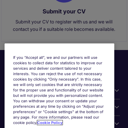
Submit your CV
Submit your CV to register with us and we will
contact you if a suitable role becomes available.
If you “Accept all”, we and our partners will use
cookies to collect data for statistics to improve our
services and deliver content tailored to your
interests. You can reject the use of not necessary
cookies by clicking “Only necessary”. In this case,
we will only set cookies that are strictly necessary
for the proper use and functionality of our website
Useful information
but will not provide you with personalized content.
You can withdraw your consent or update your
preferences at any time by clicking on “Adjust your
Our Expertise
preferences” or "Cookie settings" at the bottom of
any page. For more information, please read our
cookie policy.
Cookie Policy
Google Rating