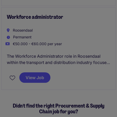
Workforce administrator
Roosendaal
Permanent
€50.000 - €60.000 per year
The Workforce Administrator role in Roosendaal
within the transport and distribution industry focuses
on managing workforce logistics and ensuring
efficient operations. You will play a key role in
View Job
supporting the logistics department with
administrative tasks and workforce coordination.
Didn't find the right Procurement & Supply
Chain job for you?