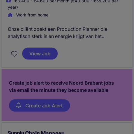
€3.400 - €4.600 per month (€40.800 - €55.200 per
year)
Work from home
Onze cliënt zoekt een Production Planner die
analytisch sterk is en energie krijgt van het
optimaliseren van complexe productieprocessen.
Met jouw vermogen om overzicht te houden,
View Job
capaciteitsvraagstukken te analyseren en scenario's
uit te werken, draag je bij aan een efficiënte planning
en hoge leverbetrouwbaarheid. Daarnaast speel je
een actieve rol in verbeterprojecten binnen planning,
Create job alert to receive Noord Brabant jobs
supply chain en digitalisering.
via email the minute they become available
Create Job Alert
Supply Chain Manager