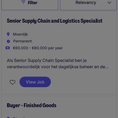
Close
Relevancy
Filter
Senior Supply Chain and Logistics Specialist
Moerdijk
Permanent
€60.000 - €80.000 per year
Als Senior Supply Chain Specialist ben je
verantwoordelijk voor het dagelijkse beheer en de
verdere optimalisatie van supply chain-activiteiten
binnen de Benelux. Je coördineert de volledige
View Job
keten, van productieplanning, voorraadbeheer en
transport tot logistieke processen en procurement
support, en bent het centrale aanspreekpunt voor
interne stakeholders, externe productielocaties,
Buyer - Finished Goods
leveranciers en transportpartners.