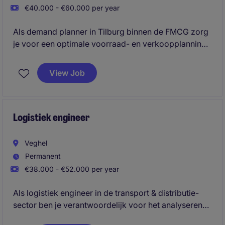
€40.000 - €60.000 per year
Als demand planner in Tilburg binnen de FMCG zorg
je voor een optimale voorraad- en verkoopplanning.
Je speelt een belangrijke rol in het ondersteunen van
het inkoop- en supply chain teams.
View Job
Logistiek engineer
Veghel
Permanent
€38.000 - €52.000 per year
Als logistiek engineer in de transport & distributie-
sector ben je verantwoordelijk voor het analyseren
van gegevens en het optimaliseren van processen