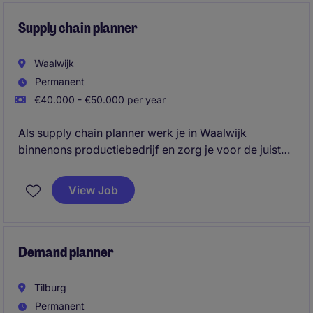
Supply chain planner
Waalwijk
Permanent
€40.000 - €50.000 per year
Als supply chain planner werk je in Waalwijk
binnenons productiebedrijf en zorg je voor de juiste
planning van productie, voorraad, en materialen
zodat het productiproces zo efficiënt mogelijk
View Job
verloopt. Je speelt een sleutelrol en hebt veel contact
met diverse afdelingen, elke dag is anders.
Demand planner
Tilburg
Permanent