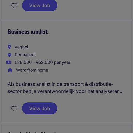
binnen de afdeling. Je draagt bij aan het verbeteren
View Job
van prestaties en efficiëntie door middel van data-
analyse en samenwerking met diverse teams.
Business analist
Veghel
Permanent
€38.000 - €52.000 per year
Work from home
Als business analist in de transport & distributie-
sector ben je verantwoordelijk voor het analyseren
van gegevens en het optimaliseren van processen
binnen de afdeling. Je draagt bij aan het verbeteren
View Job
van prestaties en efficiëntie door middel van data-
analyse en samenwerking met diverse teams.