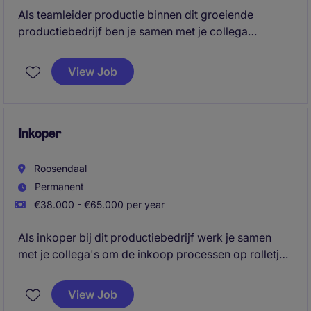
Als teamleider productie binnen dit groeiende
productiebedrijf ben je samen met je collega
teamleider verantwoordelijk voor de aansturing van
14 FTE. Een persoonlijke aanpak staat bij ons hoog in
View Job
het vaandel, omdat we geven om onze collega's.
Daar hoort ook een mensgerichte teamleider bij.
Inkoper
Roosendaal
Permanent
€38.000 - €65.000 per year
Als inkoper bij dit productiebedrijf werk je samen
met je collega's om de inkoop processen op rolletjes
te laten verlopen. Je draagt bij aan een efficiënte en
kosteneffectieve inkoopstrategie binnen de
View Job
inkoopafdeling.