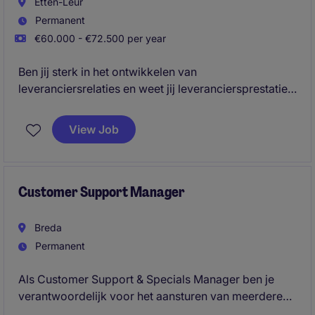
Etten-Leur
Permanent
€60.000 - €72.500 per year
Ben jij sterk in het ontwikkelen van
leveranciersrelaties en weet jij leveranciersprestaties
te vertalen naar betere kwaliteit, hogere
leverbetrouwbaarheid en gezamenlijke groei? Dan
View Job
biedt Thetford een mooie kans om als Buyer een
sleutelrol te spelen binnen hun Europese supply
chain.
Customer Support Manager
Breda
Permanent
Als Customer Support & Specials Manager ben je
verantwoordelijk voor het aansturen van meerdere
teams en de succesvolle uitvoering van klantgerichte