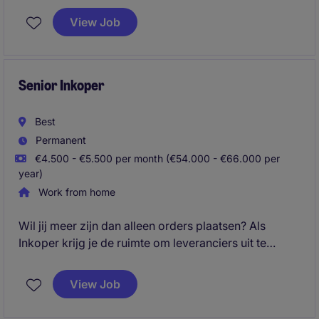
maatwerkprojecten. Je speelt een sleutelrol in het
View Job
bewaken van operationele prestaties, het verbeteren
van processen en het versterken van de
samenwerking tussen klanten, sales en interne
stakeholders.
Senior Inkoper
Best
Permanent
€4.500 - €5.500 per month (€54.000 - €66.000 per
year)
Work from home
Wil jij meer zijn dan alleen orders plaatsen? Als
Inkoper krijg je de ruimte om leveranciers uit te
dagen, processen te verbeteren en een directe
bijdrage te leveren aan de prestaties van de
View Job
organisatie.