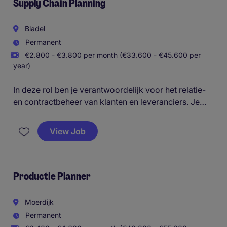
Supply Chain Planning
Bladel
Permanent
€2.800 - €3.800 per month (€33.600 - €45.600 per
year)
In deze rol ben je verantwoordelijk voor het relatie-
en contractbeheer van klanten en leveranciers. Je
brengt hun behoeften in kaart en draagt bij aan het
optimaliseren van de Supply Chain-planning.
View Job
Daarnaast onderhoud je dagelijks contact met
klanten, leveranciers, warehouses, internationale
vestigingen en interne afdelingen zoals Transport,
Logistiek, Trade, Finance en Quality Assurance. Je
Productie Planner
rapporteert rechtstreeks aan de Supply Chain Lead.
Moerdijk
Permanent