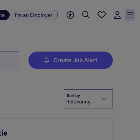
Save
te
I'm an Employer
jobs, 0
currently
saved
jobs
Create Job Alert
Sort by
Relevancy
tie