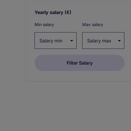
Yearly salary
(€)
Expand / collapse
Min salary
Max salary