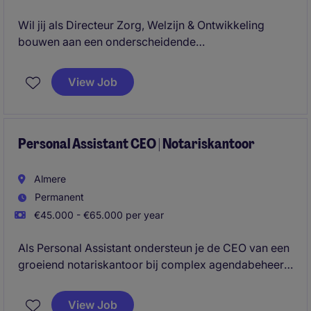
Wil jij als Directeur Zorg, Welzijn & Ontwikkeling
bouwen aan een onderscheidende
woonzorgorganisatie waar kwaliteit, welzijn en
menselijkheid centraal staan? In deze directierol
View Job
ontwikkel je het inhoudelijke fundament voor
hoogwaardige dementiezorg en zorg je ervoor dat
groei nooit ten koste gaat van de bewonerservaring.
Personal Assistant CEO | Notariskantoor
Almere
Permanent
€45.000 - €65.000 per year
Als Personal Assistant ondersteun je de CEO van een
groeiend notariskantoor bij complex agendabeheer,
e-mailbeheer, bestuursprocessen en
organisatiebrede projecten. Je bent een proactieve
View Job