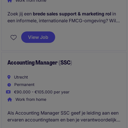
Work from home
Zoek jij een
brede sales support & marketing rol
in
een informele, internationale FMCG-omgeving? Wil
je veel verantwoordelijkheid, flexibiliteit én impact?
Lees dan snel verder en ontdek jouw volgende stap!
View Job
Accounting Manager ((SSC)
Utrecht
Permanent
€90.000 - €105.000 per year
Work from home
Als Accounting Manager SSC geef je leiding aan een
ervaren accountingteam en ben je verantwoordelijk
voor de kwaliteit, continuïteit en verdere