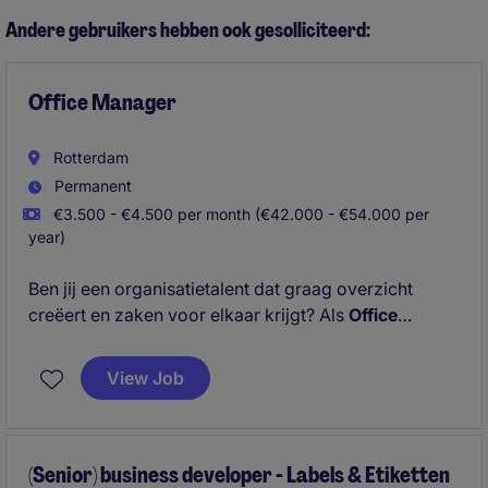
General Manager en realiseer je duurzame
Andere gebruikers hebben ook gesolliciteerd:
verbeteringen in prestaties, processen en teams.
Office Manager
Rotterdam
Permanent
€3.500 - €4.500 per month (€42.000 - €54.000 per
year)
Ben jij een organisatietalent dat graag overzicht
creëert en zaken voor elkaar krijgt? Als
Office
Manager
krijg je een centrale rol binnen een hecht
team, waarin je verantwoordelijk bent voor een
View Job
soepel draaiend kantoor, marketing activiteiten,
relaties onderhouden en de dagelijkse ondersteuning
van de organisatie.
(Senior) business developer - Labels & Etiketten