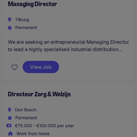
Managing Director
Tilburg
Permanent
We are seeking an entrepreneurial Managing Director
to lead a highly specialised industrial distribution
business serving technically demanding customers
across Europe. The role combines full commercial
View Job
ownership, strategic leadership, operational
oversight, and the further development of a project-
driven business supplying critical industrial
applications.
Directeur Zorg & Welzijn
Den Bosch
Permanent
€75.000 - €100.000 per year
Work from home