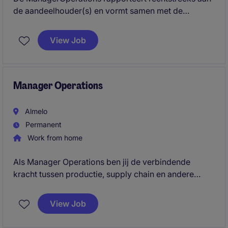
de aandeelhouder(s) en vormt samen met de
Commercieel Directeur het directieteam van deze
toonaangevende fast-casual horecaketen. In deze
View Job
brede rol ben je verantwoordelijk voor de dagelijkse
leiding, prestaties en verdere professionalisering van
de organisatie.
Manager Operations
Almelo
Permanent
Work from home
Als Manager Operations ben jij de verbindende
kracht tussen productie, supply chain en andere
afdelingen, waarbij je mensen coacht, samenwerking
versterkt en de fabriek verder ontwikkelt richting een
View Job
Lean en Operational Excellence cultuur. Daarnaast
fungeer je als strategische sparringpartner van de