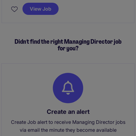
professionalisering van de financiële administratie
View Job
binnen een complexe infrastructuur- en
engineeringomgeving. Daarnaast speel je een
sleutelrol in het optimaliseren en harmoniseren van
processen en weet je teams succesvol mee te nemen
Didn't find the right Managing Director job
in verandering.
for you?
Create an alert
Create Job alert to receive Managing Director jobs
via email the minute they become available