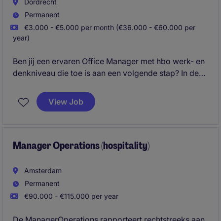
Dordrecht
Permanent
€3.000 - €5.000 per month (€36.000 - €60.000 per
year)
Ben jij een ervaren Office Manager met hbo werk- en
denkniveau die toe is aan een volgende stap? In deze
veelzijdige rol combineer je organisatie kracht met
operationele betrokkenheid en ondersteun je de
View Job
service manager, general manager en de afdeling bij
complexe vraagstukken, projecten en
verbetertrajecten.
Manager Operations (hospitality)
Amsterdam
Permanent
€90.000 - €115.000 per year
De ManagerOperations rapporteert rechtstreeks aan