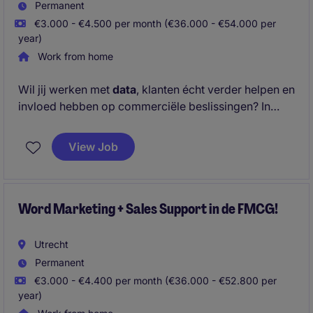
Permanent
€3.000 - €4.500 per month (€36.000 - €54.000 per
year)
Work from home
Wil jij werken met
data
, klanten écht verder helpen en
invloed hebben op commerciële beslissingen? In
deze rol als
Customer Success Manager
ben jij het
vaste aanspreekpunt voor klanten en zorg je dat zij
View Job
maximaal rendement halen uit data-gedreven
software.
Klaar om impact te maken? Solliciteer nu.
Word Marketing + Sales Support in de FMCG!
Utrecht
Permanent
€3.000 - €4.400 per month (€36.000 - €52.800 per
year)