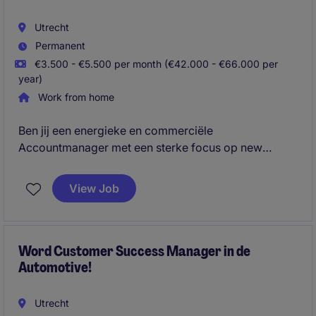
Utrecht
Permanent
€3.500 - €5.500 per month (€42.000 - €66.000 per
year)
Work from home
Ben jij een energieke en commerciële
Accountmanager met een sterke focus op new
business én relatiebeheer? Krijg jij energie van het
binnenhalen van nieuwe klanten en het uitbouwen
View Job
van bestaande relaties? Heb je affiniteit met techniek
en voel je je thuis in een dynamische salesrol? Dan is
dit jouw volgende stap! 🚀
Word Customer Success Manager in de
Automotive!
Utrecht