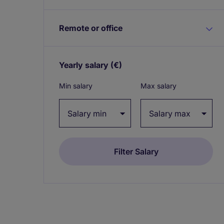
Remote or office
Yearly salary
(€)
Expand / collapse
Min salary
Max salary