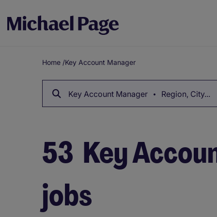
Home
/
Key Account Manager
Breadcrumb
Key Account Manager
Region, City...
53
Key Accou
jobs