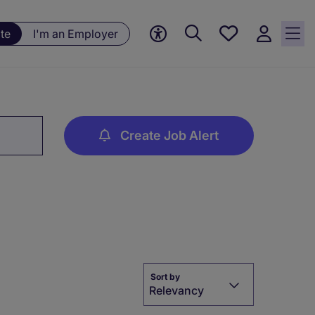
Save
te
I'm an Employer
jobs, 0
currently
saved
jobs
Create Job Alert
Sort by
Relevancy