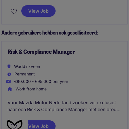
vergelijkbare studie en wil je je analytische
vaardigheden inzetten in een dynamische
View Job
handelsomgeving? Dan is deze stage een unieke
kans om praktijkervaring op te doen op het snijvlak
van data, marktanalyse en trading.
Andere gebruikers hebben ook gesolliciteerd:
Risk & Compliance Manager
Waddinxveen
Permanent
€80.000 - €95.000 per year
Work from home
Voor Mazda Motor Nederland zoeken wij exclusief
naar een Risk & Compliance Manager met een brede
focus op finance, governance, risk, compliance en
privacy. Vanuit Finance ben je de specialist en
View Job