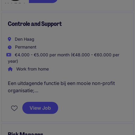
sparringpartner voor zowel de Nederlandse
organisatie als de Europese holding. Je versterkt de
interne beheersing, begeleidt audits, adviseert over
governance- en compliancevraagstukken en bent
Controle and Support
verantwoordelijk voor AVG- en privacygerelateerde
onderwerpen.
Den Haag
Permanent
€4.000 - €5.000 per month (€48.000 - €60.000 per
year)
Work from home
Een uitdagende functie bij een mooie non-profit
organisatie;
HBO / WO niveau, minimaal 3 jaar ervaring, salaris tot
View Job
5000;
Risk Manager