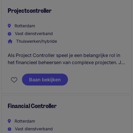
je als sparringpartner voor management en
internationale stakeholders.
Projectcontroller
Rotterdam
Vast dienstverband
Thuiswerken/hybride
Als Project Controller speel je een belangrijke rol in
het financieel beheersen van complexe projecten. Je
bent de financiële sparringpartner van projectteams
en ondersteunt hen bij het nemen van onderbouwde
Baan bekijken
beslissingen die bijdragen aan het succesvol
realiseren van projecten.
Financial Controller
Rotterdam
Vast dienstverband