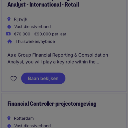
Analyst - International - Retail
Rijswijk
Vast dienstverband
€70.000 - €90.000 per jaar
Thuiswerken/hybride
As a Group Financial Reporting & Consolidation
Analyst, you will play a key role within the
international Group Finance team. You will be
responsible for the monthly consolidation process,
Baan bekijken
IFRS reporting, and ensuring the quality of financial
reporting at group level. In addition, you will actively
contribute to the further professionalization of
reporting processes within a fast-growing
Financial Controller projectomgeving
international organization.
Rotterdam
Vast dienstverband