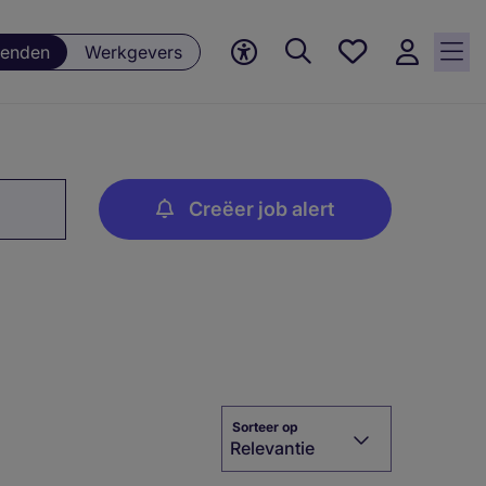
Favorieten,
enden
Werkgevers
0
Opgeslagen
vacatures
Creëer job alert
Sorteer op
Relevantie