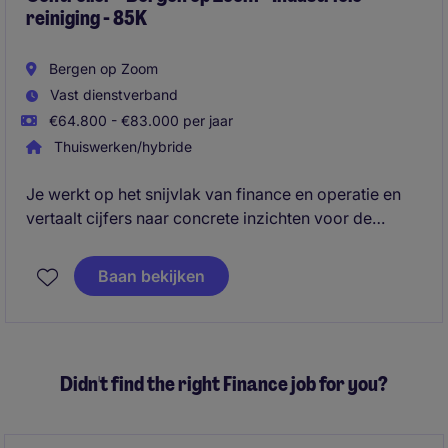
reiniging - 85K
Bergen op Zoom
Vast dienstverband
€64.800 - €83.000 per jaar
Thuiswerken/hybride
Je werkt op het snijvlak van finance en operatie en
vertaalt cijfers naar concrete inzichten voor de
business. In deze rol groei je actief richting Business
Control en adviseer je management op basis van
Baan bekijken
data.
Je gaat steeds meer taken overnemen van de finance
manager stap voor stap.
Didn't find the right Finance job for you?