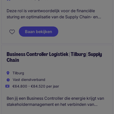
Deze rol is verantwoordelijk voor de financiële
sturing en optimalisatie van de Supply Chain- en
distributieactiviteiten binnen EMEA en APAC, met een
sterke focus op performance management,
Baan bekijken
forecasting, working capital en kostenbeheersing.
Als strategische business partner werkt de Supply
Chain Controller nauw samen met internationale
senior stakeholders om financiële inzichten te
Business Controller Logistiek | Tilburg | Supply
Chain
vertalen naar verbeterinitiatieven en besluitvorming.
Tilburg
Vast dienstverband
€64.800 - €84.520 per jaar
Ben jij een Business Controller die energie krijgt van
stakeholdermanagement en het verbinden van
finance met de operatie? In deze rol binnen een