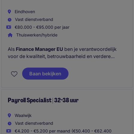
toekomstige finance-organisatie.
Eindhoven
Vast dienstverband
€80.000 - €95.000 per jaar
Thuiswerken/hybride
Als
Finance Manager EU
ben je verantwoordelijk
voor de kwaliteit, betrouwbaarheid en verdere
professionalisering van de financiële organisatie
binnen meerdere Europese entiteiten. Je bent
Baan bekijken
verantwoordelijk voor een team van 15 FTE met 4
direct reports en vormt de verbindende schakel
tussen accounting, control en management. Je
verzorgt dat financiële informatie tijdig, volledig en
Payroll Specialist | 32-38 uur
juist beschikbaar is voor rapportage en
besluitvorming.
Waalwijk
Vast dienstverband
€4.200 - €5.200 per maand (€50.400 - €62.400