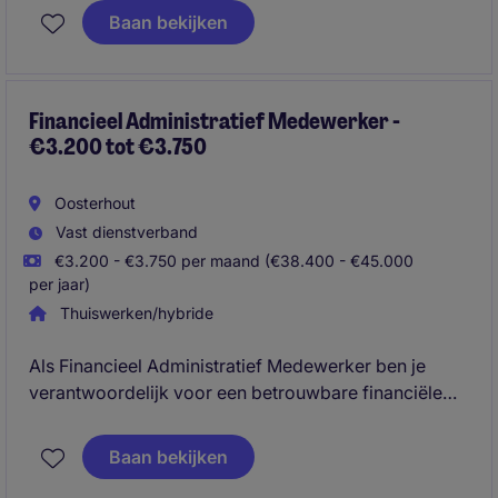
logistieke omgeving in Tilburg ben je de financiële
Baan bekijken
sparringpartner voor verschillende afdelingen en
draag je actief bij aan prestatieverbetering.
Financieel Administratief Medewerker -
€3.200 tot €3.750
Oosterhout
Vast dienstverband
€3.200 - €3.750 per maand (€38.400 - €45.000
per jaar)
Thuiswerken/hybride
Als Financieel Administratief Medewerker ben je
verantwoordelijk voor een betrouwbare financiële
administratie, waarbij je werkzaamheden uitvoert op
het gebied van debiteuren-, crediteuren- en
Baan bekijken
grootboekbeheer. Je komt terecht in een informele