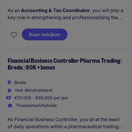
As an
Accounting & Tax Coordinator
, you will play a
key role in strengthening and professionalising the
finance function of a growing international group.
You combine hands-on accounting and tax
Baan bekijken
responsibilities with coordinating and developing a
small local team. This role offers real ownership,
international exposure and the opportunity to build
structures rather than simply maintain them.
Financial Business Controller Pharma Trading |
Breda | 90K + bonus
Breda
Vast dienstverband
€70.000 - €90.000 per jaar
Thuiswerken/hybride
As Financial Business Controller, you sit at the heart
of daily operations within a pharmaceutical trading