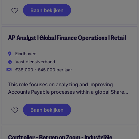
Baan bekijken
AP Analyst l Global Finance Operations l Retail
Eindhoven
Vast dienstverband
€38.000 - €45.000 per jaar
This role focuses on analyzing and improving
Accounts Payable processes within a global Shared
Service environment, combining financial control,
reporting, and data-driven insights. You work closely
Baan bekijken
with international stakeholders to enhance efficiency,
ensure compliance, and optimize performance
across AP operations.
Controller - Bergen op Zoom - Industriële