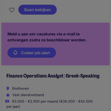
company in Breda. You combine financial control
with hands-on, manual execution to ensure data
Baan bekijken
accuracy and actionable insights.
Meld u aan om vacatures via e-mail te
ontvangen zodra ze beschikbaar worden.
Creëer job alert
Finance Operations Analyst | Greek-Speaking
Eindhoven
Vast dienstverband
€3.000 - €3.500 per maand (€36.000 - €42.000
per jaar)