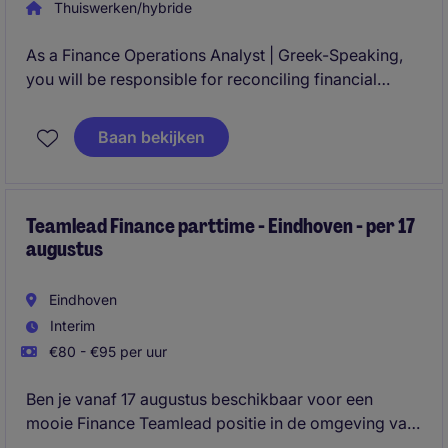
Thuiswerken/hybride
As a Finance Operations Analyst | Greek-Speaking,
you will be responsible for reconciling financial
transactions, resolving payment discrepancies, and
supporting accurate revenue reporting while working
Baan bekijken
closely with international stakeholders and local
finance teams.
Teamlead Finance parttime - Eindhoven - per 17
augustus
Eindhoven
Interim
€80 - €95 per uur
Ben je vanaf 17 augustus beschikbaar voor een
mooie Finance Teamlead positie in de omgeving van
Eindhoven voor 24-32 uur? Reageer dan snel!