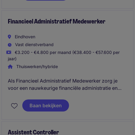
bijdrage levert aan de financiële gezondheid van de
organisatie.
Financieel Administratief Medewerker
Eindhoven
Vast dienstverband
€3.200 - €4.800 per maand (€38.400 - €57.600 per
jaar)
Thuiswerken/hybride
Als Financieel Administratief Medewerker zorg je
voor een nauwkeurige financiële administratie en
ondersteun je bij uiteenlopende financiële processen.
Je komt terecht in een professionele werkomgeving
Baan bekijken
waar je jezelf kunt ontwikkelen en een belangrijke
bijdrage levert aan de financiële gezondheid van de
organisatie.
Assistent Controller