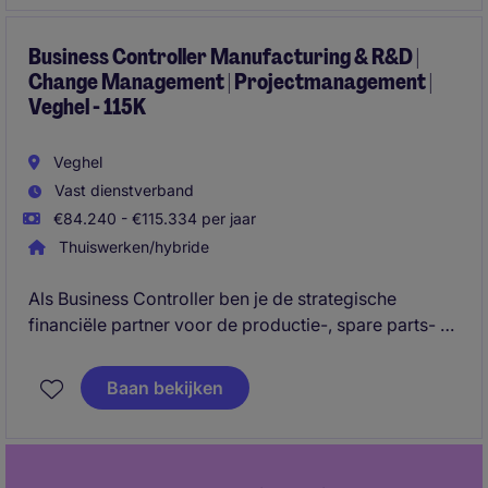
productieomgeving waar je veel
verantwoordelijkheid krijgt, nauw samenwerkt met
de business en een belangrijke bijdrage levert aan
Business Controller Manufacturing & R&D |
Change Management | Projectmanagement |
rapportages en financiële processen.
Veghel - 115K
Veghel
Vast dienstverband
€84.240 - €115.334 per jaar
Thuiswerken/hybride
Als Business Controller ben je de strategische
financiële partner voor de productie-, spare parts- en
logistieke organisatie en speel je een sleutelrol in de
transitie van een traditionele productiesite naar een
Baan bekijken
meer R&D-gedreven omgeving.