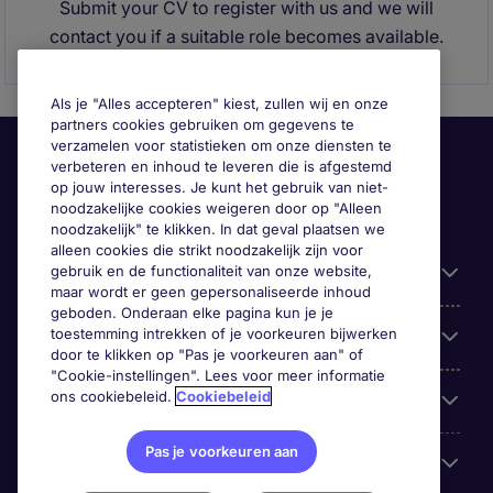
Submit your CV to register with us and we will
contact you if a suitable role becomes available.
Als je "Alles accepteren" kiest, zullen wij en onze
partners cookies gebruiken om gegevens te
verzamelen voor statistieken om onze diensten te
verbeteren en inhoud te leveren die is afgestemd
op jouw interesses. Je kunt het gebruik van niet-
noodzakelijke cookies weigeren door op "Alleen
noodzakelijk" te klikken. In dat geval plaatsen we
alleen cookies die strikt noodzakelijk zijn voor
gebruik en de functionaliteit van onze website,
Handige informatie
maar wordt er geen gepersonaliseerde inhoud
geboden. Onderaan elke pagina kun je je
toestemming intrekken of je voorkeuren bijwerken
Onze expertise
door te klikken op "Pas je voorkeuren aan" of
"Cookie-instellingen". Lees voor meer informatie
ons cookiebeleid.
Cookiebeleid
Google Rating
Pas je voorkeuren aan
Mobile apps