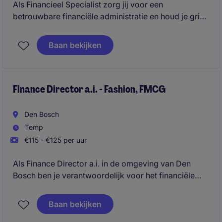
Als Financieel Specialist zorg jij voor een
betrouwbare financiële administratie en houd je grip
op complexe internationale geldstromen binnen een
snelgroeiende HealthTech-organisatie. Klaar om
Baan bekijken
jouw financiële expertise in te zetten in een
omgeving waar cijfers en ondernemerschap
samenkomen? Reageer vandaag nog.
Finance Director a.i. - Fashion, FMCG
Den Bosch
Temp
€115 - €125 per uur
Als Finance Director a.i. in de omgeving van Den
Bosch ben je verantwoordelijk voor het financiële
beheer en de strategische planning binnen de
organisatie. Je speelt een cruciale rol in het
Baan bekijken
waarborgen van een gezonde financiële basis en het