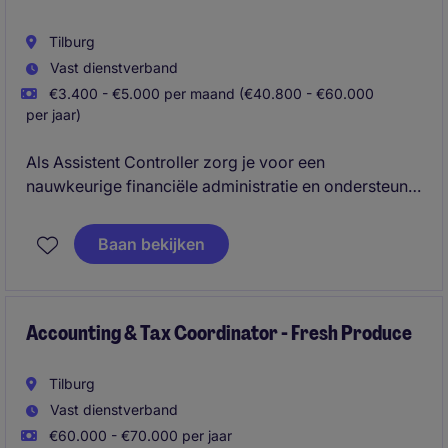
Tilburg
Vast dienstverband
€3.400 - €5.000 per maand (€40.800 - €60.000
per jaar)
Als Assistent Controller zorg je voor een
nauwkeurige financiële administratie en ondersteun
je bij uiteenlopende financiële processen. Je komt
terecht in een professionele werkomgeving waar je
Baan bekijken
jezelf kunt ontwikkelen en een belangrijke bijdrage
levert aan de financiële gezondheid van de
organisatie.
Accounting & Tax Coordinator - Fresh Produce
Tilburg
Vast dienstverband
€60.000 - €70.000 per jaar