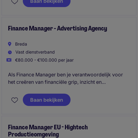
Baan bekijken
efficiënte bedrijfsvoering. Je werkt in een snel
groeiende organisatie waar verantwoordelijkheid en
structuur centraal staan.
Finance Manager - Advertising Agency
Breda
Vast dienstverband
€80.000 - €100.000 per jaar
Als Finance Manager ben je verantwoordelijk voor
het creëren van financiële grip, inzicht en
voorspelbaarheid binnen een organisatie die een
ingrijpende transformatie doormaakt. Je combineert
Baan bekijken
operationele betrokkenheid met financiële
eindverantwoording en zorgt ervoor dat MT-
besluiten worden gebaseerd op betrouwbare cijfers
en scherpe analyses. Daarbij bouw je niet alleen aan
Finance Manager EU - Hightech
Productieomgeving
rapportages en processen, maar ook aan de