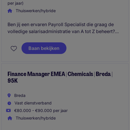
per jaar)
Thuiswerken/hybride
Ben jij een ervaren Payroll Specialist die graag de
volledige salarisadministratie van A tot Z beheert?
Zoek je een zelfstandige rol binnen een stabiele en
groeiende retailorganisatie waar jij hét
Baan bekijken
aanspreekpunt bent voor alle payroll gerelateerde
vraagstukken? Dan is dit jouw volgende uitdaging.
Finance Manager EMEA | Chemicals | Breda |
95K
Breda
Vast dienstverband
€80.000 - €90.000 per jaar
Thuiswerken/hybride