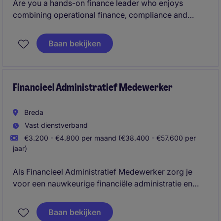
Are you a hands-on finance leader who enjoys
combining operational finance, compliance and
business partnering in an international environment?
This role offers the opportunity to take ownership of
Baan bekijken
finance operations across multiple countries while
helping shape the future finance organisation within
EMEA.
Financieel Administratief Medewerker
Breda
Vast dienstverband
€3.200 - €4.800 per maand (€38.400 - €57.600 per
jaar)
Als Financieel Administratief Medewerker zorg je
voor een nauwkeurige financiële administratie en
ondersteun je bij uiteenlopende financiële processen.
Je komt terecht in een professionele werkomgeving
Baan bekijken
waar je jezelf kunt ontwikkelen en een belangrijke