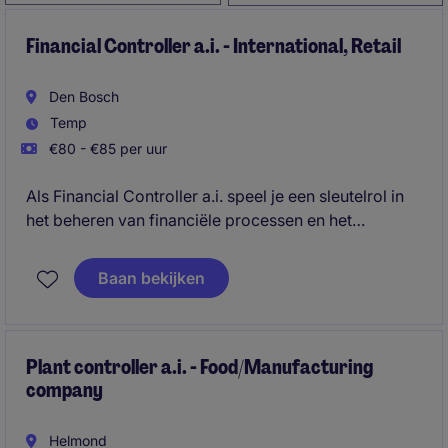
Financial Controller a.i. - International, Retail
Den Bosch
Temp
€80 - €85 per uur
Als Financial Controller a.i. speel je een sleutelrol in
het beheren van financiële processen en het
waarborgen van nauwkeurige rapportages. Je werkt
binnen de retailsector in de omgeving van Den Bosch
Baan bekijken
en draagt bij aan de financiële stabiliteit van de
organisatie.
Plant controller a.i. - Food/Manufacturing
company
Helmond