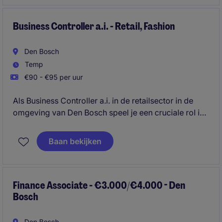
ondersteunen van besluitvorming op hoog niveau.
Business Controller a.i. - Retail, Fashion
Den Bosch
Temp
€90 - €95 per uur
Als Business Controller a.i. in de retailsector in de
omgeving van Den Bosch speel je een cruciale rol in
het ondersteunen van financiële besluitvorming. Je
analyseert cijfers en zorgt voor waardevolle
Baan bekijken
inzichten die bijdragen aan de prestaties van de
organisatie.
Finance Associate - €3.000/€4.000 - Den
Bosch
Den Bosch