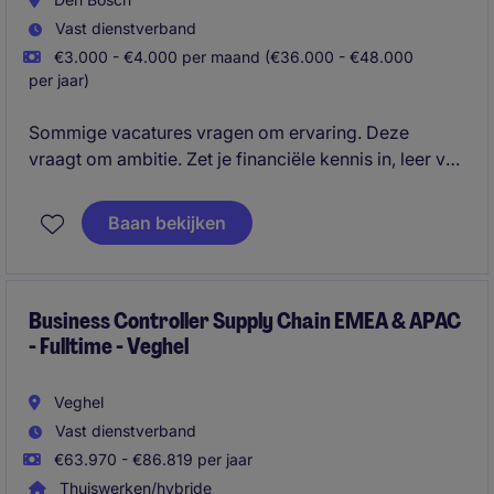
Vast dienstverband
€3.000 - €4.000 per maand (€36.000 - €48.000
per jaar)
Sommige vacatures vragen om ervaring. Deze
vraagt om ambitie. Zet je financiële kennis in, leer van
ervaren professionals en groei stap voor stap naar
een rol waarin je niet alleen rapporteert over de
Baan bekijken
cijfers, maar ze ook helpt sturen.
Business Controller Supply Chain EMEA & APAC
- Fulltime - Veghel
Veghel
Vast dienstverband
€63.970 - €86.819 per jaar
Thuiswerken/hybride