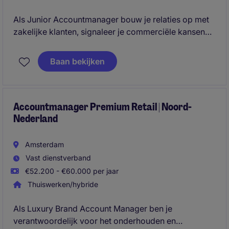
Als Junior Accountmanager bouw je relaties op met
zakelijke klanten, signaleer je commerciële kansen
en draag je direct bij aan de groei van het bedrijf. Je
ontwikkelt jezelf tot een sterke salesprofessional
Baan bekijken
door actief klantcontact, het behalen van
commerciële doelstellingen en het opbouwen van
een succesvol netwerk binnen de premium
automotive sector.
Accountmanager Premium Retail | Noord-
Nederland
Amsterdam
Vast dienstverband
€52.200 - €60.000 per jaar
Thuiswerken/hybride
Als Luxury Brand Account Manager ben je
verantwoordelijk voor het onderhouden en