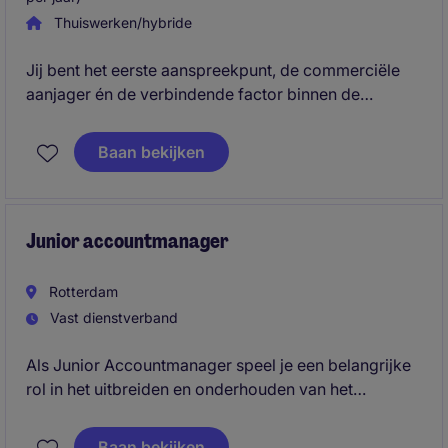
Thuiswerken/hybride
Jij bent het eerste aanspreekpunt, de commerciële
aanjager én de verbindende factor binnen de
organisatie. In deze dynamische binnendienst functie
zorg je voor tevreden klanten, signaleer je
Baan bekijken
commerciële kansen en werk je dagelijks samen met
verschillende teams om resultaten te behalen.
Dit is
slechts het begin. Lees de volledige vacature en
ontdek meer!
Junior accountmanager
Rotterdam
Vast dienstverband
Als Junior Accountmanager speel je een belangrijke
rol in het uitbreiden en onderhouden van het
klantenbestand. Je werkt nauw samen met ervaren
accountmanagers en krijgt de kans om jezelf verder
Baan bekijken