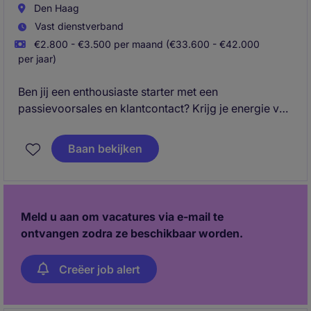
bouwsector.
Den Haag
Vast dienstverband
€2.800 - €3.500 per maand (€33.600 - €42.000
per jaar)
Ben jij een enthousiaste starter met een
passievoorsales en klantcontact? Krijg je energie van
het opbouwen van relaties, het ontdekken van
commerciële kansen en het vertegenwoordigen van
Baan bekijken
sterke merken? Dan is deze rol als Junior Sales
Account Manager een mooie volgende stap in jouw
carrière.
Meld u aan om vacatures via e-mail te
ontvangen zodra ze beschikbaar worden.
Creëer job alert