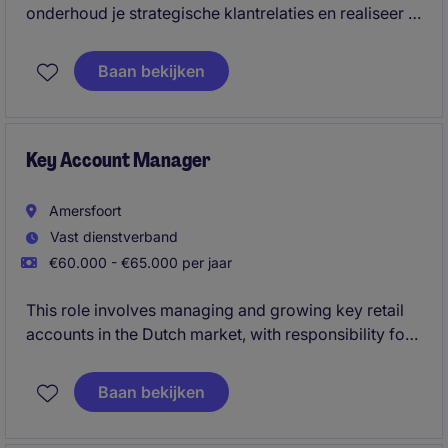
onderhoud je strategische klantrelaties en realiseer je
groei via bestaande én nieuwe accounts. Je
identificeert kansen binnen industriële en automotive
Baan bekijken
distributie, bouwt een sterke pipeline en sluit
duurzame deals. Je werkt datagedreven, stuurt op
marge en werkt nauw samen met interne en
internationale stakeholders.
Key Account Manager
Amersfoort
Vast dienstverband
€60.000 - €65.000 per jaar
This role involves managing and growing key retail
accounts in the Dutch market, with responsibility for
sales performance and P&L. You will drive
partnerships, lead negotiations, and execute
Baan bekijken
strategic and seasonal plans to increase market
share and product visibility.