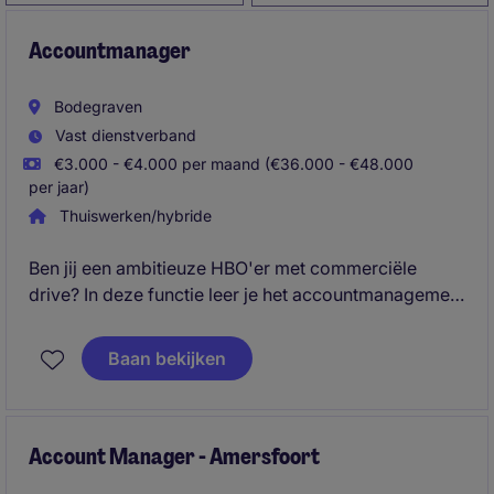
Accountmanager
Bodegraven
Vast dienstverband
€3.000 - €4.000 per maand (€36.000 - €48.000
per jaar)
Thuiswerken/hybride
Ben jij een ambitieuze HBO'er met commerciële
drive? In deze functie leer je het accountmanagement
vak in de praktijk, werk je samen met grote
retailklanten en krijg je volop ruimte om door te
Baan bekijken
groeien binnen een succesvolle en innovatieve food
organisatie.
Account Manager - Amersfoort