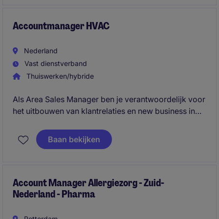
resultaten binnen een specialistisch therapiegebied.
Accountmanager HVAC
Nederland
Vast dienstverband
Thuiswerken/hybride
Als Area Sales Manager ben je verantwoordelijk voor
het uitbouwen van klantrelaties en new business in
Nederland. Je beheert een groeiend portfolio binnen
HVAC, datacenters en industrial cooling, voert
Baan bekijken
gesprekken op zowel C‑level als technisch niveau en
speelt een sleutelrol in de verdere
professionalisering en commerciële groei van de
organisatie.
Account Manager Allergiezorg - Zuid-
Nederland - Pharma
Rotterdam