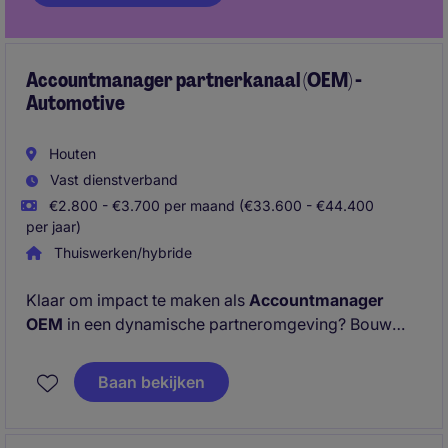
Accountmanager partnerkanaal (OEM) -
Automotive
Houten
Vast dienstverband
€2.800 - €3.700 per maand (€33.600 - €44.400
per jaar)
Thuiswerken/hybride
Klaar om impact te maken als
Accountmanager
OEM
in een dynamische partneromgeving? Bouw
relaties uit, benut commerciële kansen en groei mee
in een
competitieve markt
. Solliciteer vandaag no
Baan bekijken