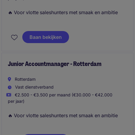
🔥 Voor vlotte saleshunters met smaak en ambitie
Als Junior Accountmanager bij Michael Page ben jij
de schakel tussen ambitieuze professionals en
Baan bekijken
toonaangevende bedrijven. Je gebruikt je
overtuigingskracht om kandidaten te
enthousiasmeren en adviseert klanten over talent.
Junior Accountmanager - Rotterdam
Rotterdam
Vast dienstverband
€2.500 - €3.500 per maand (€30.000 - €42.000
per jaar)
🔥 Voor vlotte saleshunters met smaak en ambitie
Als Junior Accountmanager bij Michael Page ben jij