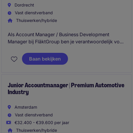
Dordrecht
Vast dienstverband
Thuiswerken/hybride
Als Account Manager / Business Development
Manager bij FläktGroup ben je verantwoordelijk voor
relatiebeheer en het genereren van new business
binnen de utiliteit, semi- en publieke sector en
Baan bekijken
industrie. Je ontwikkelt strategische klantrelaties en
realiseert groei door het winnen van complexe
projecten.
Junior Accountmanager | Premium Automotive
Industry
Amsterdam
Vast dienstverband
€32.400 - €39.600 per jaar
Thuiswerken/hybride