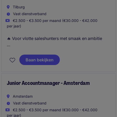
Tilburg
Vast dienstverband
€2.500 - €3.500 per maand (€30.000 - €42.000
per jaar)
🔥 Voor vlotte saleshunters met smaak en ambitie
Als Junior Accountmanager bij Michael Page ben jij
de schakel tussen ambitieuze professionals en
Baan bekijken
toonaangevende bedrijven. Je gebruikt je
overtuigingskracht om kandidaten te
enthousiasmeren en adviseert klanten over talent.
Junior Accountmanager - Amsterdam
Amsterdam
Vast dienstverband
€2.500 - €3.500 per maand (€30.000 - €42.000
per jaar)