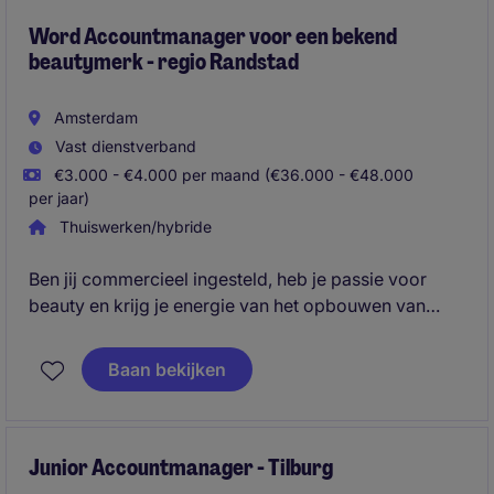
Word Accountmanager voor een bekend
beautymerk - regio Randstad
Amsterdam
Vast dienstverband
€3.000 - €4.000 per maand (€36.000 - €48.000
per jaar)
Thuiswerken/hybride
Ben jij commercieel ingesteld, heb je passie voor
beauty en krijg je energie van het opbouwen van
klantrelaties? Als (Junior) Accountmanager Beauty
ben je verantwoordelijk voor de groei van een sterk
Baan bekijken
internationaal A-merk binnen de professionele
kappersbranche. Je bezoekt salons, adviseert
ondernemers over assortimenten en commerciële
kansen en zorgt ervoor dat klanten het maximale uit
Junior Accountmanager - Tilburg
de samenwerking halen.