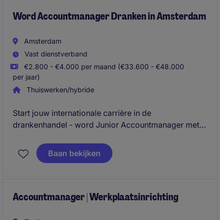
Word Accountmanager Dranken in Amsterdam
Amsterdam
Vast dienstverband
€2.800 - €4.000 per maand (€33.600 - €48.000
per jaar)
Thuiswerken/hybride
Start jouw internationale carrière in de
drankenhandel - word Junior Accountmanager met
doorgroeimogelijkheid tot International Trader! Ben jij
klaar om je commerciële talent in te zetten op
Baan bekijken
wereldniveau? In deze rol werk je dagelijks met
internationale klanten, leer je de kneepjes van het vak
en groei je door naar een zelfstandige
handelsfunctie. Vanuit kantoor Amsterdam bouw je
Accountmanager | Werkplaatsinrichting
aan een carrière vol dynamiek, reizen en impact.