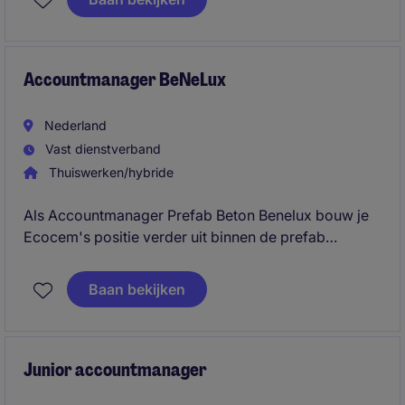
te ontwikkelen tot een succesvolle salesprofessional.
Accountmanager BeNeLux
Nederland
Vast dienstverband
Thuiswerken/hybride
Als Accountmanager Prefab Beton Benelux bouw je
Ecocem's positie verder uit binnen de prefab
betonmarkt in Nederland en België. Je beheert
bestaande relaties, ontwikkelt new business en
Baan bekijken
adviseert klanten over duurzame betonoplossingen.
Je schakelt met technische en commerciële
stakeholders en bent een inhoudelijke
sparringpartner op het gebied van innovatie,
Junior accountmanager
duurzaamheid en CO₂-reductie binnen de