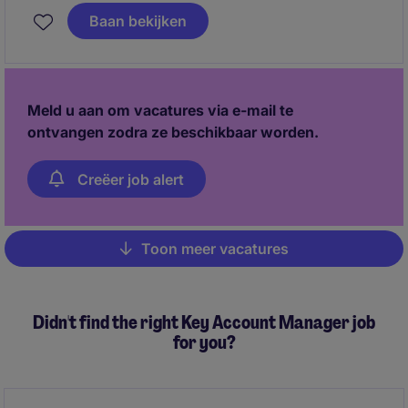
fungeert als strategisch sparringpartner voor jouw
Baan bekijken
klanten en vertaalt hun behoeften naar concrete
oplossingen binnen AME. Je beweegt je op het
snijvlak van commercie en techniek en werkt
intensief samen met interne stakeholders zoals
Meld u aan om vacatures via e-mail te
engineering, operations en supply chain.
ontvangen zodra ze beschikbaar worden.
Creëer job alert
Toon meer vacatures
Pagination
Didn't find the right Key Account Manager job
for you?