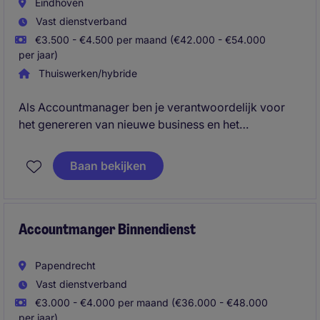
Eindhoven
Vast dienstverband
€3.500 - €4.500 per maand (€42.000 - €54.000
per jaar)
Thuiswerken/hybride
Als Accountmanager ben je verantwoordelijk voor
het genereren van nieuwe business en het
ontwikkelen van langdurige klantrelaties. Je krijgt de
vrijheid om zelfstandig marktkansen te identificeren
Baan bekijken
en een sterke positie op te bouwen binnen jouw regio
en doelgroep.
Accountmanger Binnendienst
Papendrecht
Vast dienstverband
€3.000 - €4.000 per maand (€36.000 - €48.000
per jaar)