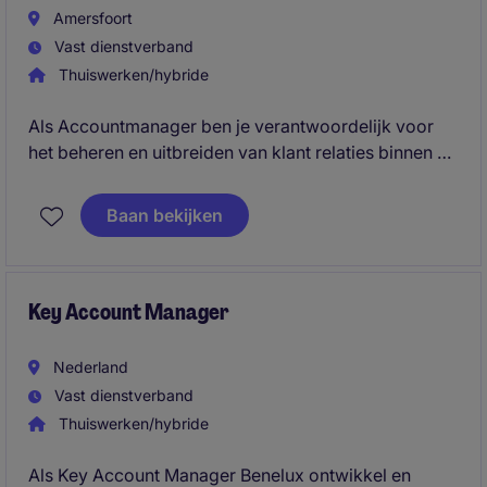
Amersfoort
Vast dienstverband
Thuiswerken/hybride
Als Accountmanager ben je verantwoordelijk voor
het beheren en uitbreiden van klant relaties binnen de
procesindustrie en adviseer je klanten over
technische meet oplossingen. Je beheert je eigen
Baan bekijken
regio, signaleert commerciële kansen en begeleidt
het volledige verkooptraject van eerste contact tot
order.
Key Account Manager
Nederland
Vast dienstverband
Thuiswerken/hybride
Als Key Account Manager Benelux ontwikkel en