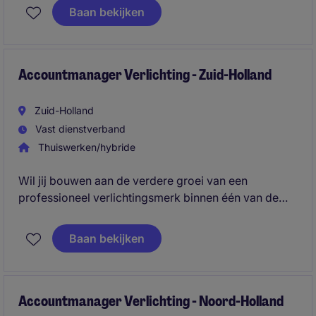
de schakel tussen ambitieuze professionals en
Baan bekijken
toonaangevende bedrijven. Je gebruikt je
overtuigingskracht om kandidaten te
enthousiasmeren en adviseert klanten over talent.
Accountmanager Verlichting - Zuid-Holland
Zuid-Holland
Vast dienstverband
Thuiswerken/hybride
Wil jij bouwen aan de verdere groei van een
professioneel verlichtingsmerk binnen één van de
belangrijkste regio's van Nederland? In deze rol
combineer je het uitbouwen van bestaande
Baan bekijken
klantrelaties met het actief binnenhalen van nieuwe
projecten en klanten.
Accountmanager Verlichting - Noord-Holland