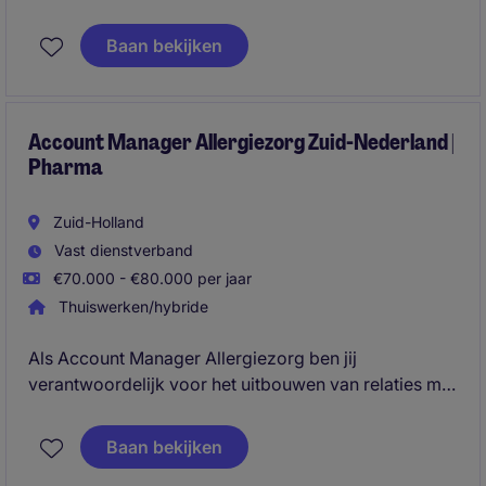
uitbouwen van relaties met onafhankelijke
retailpartners in Noord-Nederland, waarbij je
Baan bekijken
premium merken succesvol positioneert en
commerciële groei realiseert. Vanuit het kantoor in
Amsterdam, maar voornamelijk onderweg naar
klanten, adviseer je ondernemers over
Account Manager Allergiezorg Zuid-Nederland |
Pharma
assortimenten, verkoopprestaties en nieuwe
zakelijke kansen.
Zuid-Holland
Vast dienstverband
€70.000 - €80.000 per jaar
Thuiswerken/hybride
Als Account Manager Allergiezorg ben jij
verantwoordelijk voor het uitbouwen van relaties met
specialisten, apothekers en zorginstellingen in Zuid-
Nederland. Je vertaalt medische innovaties en
Baan bekijken
marktontwikkelingen naar concrete commerciële