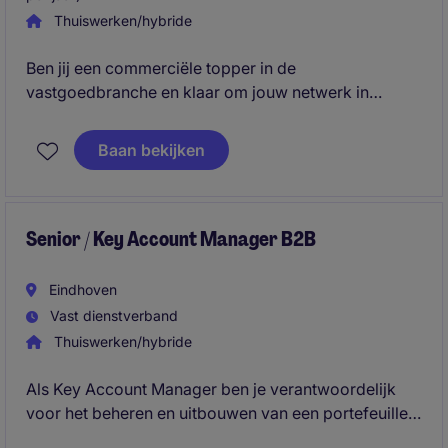
Thuiswerken/hybride
Ben jij een commerciële topper in de
vastgoedbranche en klaar om jouw netwerk in
Gelderland & Overijssel uit te bouwen? Jij jaagt op
new business, adviseert klanten en groeit mee met
Baan bekijken
een ambitieuze organisatie. Solliciteer nu!
Senior / Key Account Manager B2B
Eindhoven
Vast dienstverband
Thuiswerken/hybride
Als Key Account Manager ben je verantwoordelijk
voor het beheren en uitbouwen van een portefeuille
van nationale en internationale key accounts. Je