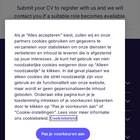
Submit your CV to register with us and we will
contact you if a suitable role becomes available.
Als je "Alles accepteren" kiest, zullen wij en onze
partners cookies gebruiken om gegevens te
verzamelen voor statistieken om onze diensten te
verbeteren en inhoud te leveren die is afgestemd
op jouw interesses. Je kunt het gebruik van niet-
noodzakelijke cookies weigeren door op "Alleen
noodzakelijk" te klikken. In dat geval plaatsen we
alleen cookies die strikt noodzakelijk zijn voor
gebruik en de functionaliteit van onze website,
Handige informatie
maar wordt er geen gepersonaliseerde inhoud
geboden. Onderaan elke pagina kun je je
toestemming intrekken of je voorkeuren bijwerken
Onze expertise
door te klikken op "Pas je voorkeuren aan" of
"Cookie-instellingen". Lees voor meer informatie
ons cookiebeleid.
Cookiebeleid
Google Rating
Pas je voorkeuren aan
Mobile apps