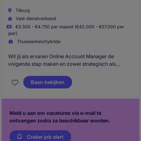
Tilburg
Vast dienstverband
€3.500 - €4.750 per maand (€42.000 - €57.000 per
jaar)
Thuiswerken/hybride
Wil jij als ervaren Online Account Manager de
volgende stap maken en zowel strategisch als
operationeel impact hebben op de groei van een
sterk consumentenmerk binnen Europa? Voor
Baan bekijken
Smartwares Group zijn wij op zoek naar een Online
Account Manager E-commerce (40 uur) voor het
merk Bestron.
Meld u aan om vacatures via e-mail te
ontvangen zodra ze beschikbaar worden.
Creëer job alert