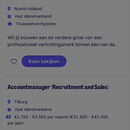
Noord-Holland
Vast dienstverband
Thuiswerken/hybride
Wil jij bouwen aan de verdere groei van een
professioneel verlichtingsmerk binnen één van de
belangrijkste regio's van Nederland? In deze rol
combineer je het uitbouwen van bestaande
Baan bekijken
klantrelaties met het actief binnenhalen van nieuwe
projecten en klanten.
Accountmanager (Recruitment and Sales)
Tilburg
Vast dienstverband
€2.700 - €3.500 per maand (€32.400 - €42.000
per jaar)