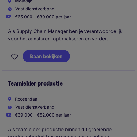
Moerdijk
Vast dienstverband
€65.000 - €80.000 per jaar
Als Supply Chain Manager ben je verantwoordelijk
voor het aansturen, optimaliseren en verder
professionaliseren van de volledige supply chain en
inkoopactiviteiten. Je combineert strategisch inzicht
Baan bekijken
met hands-on leiderschap en zorgt voor een
efficiënte, betrouwbare en toekomstbestendige
keten.
Teamleider productie
Roosendaal
Vast dienstverband
€39.000 - €52.000 per jaar
Als teamleider productie binnen dit groeiende
productiebedrijf ben je samen met je collega