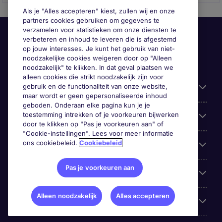
Als je "Alles accepteren" kiest, zullen wij en onze
partners cookies gebruiken om gegevens te
verzamelen voor statistieken om onze diensten te
verbeteren en inhoud te leveren die is afgestemd
op jouw interesses. Je kunt het gebruik van niet-
noodzakelijke cookies weigeren door op "Alleen
noodzakelijk" te klikken. In dat geval plaatsen we
alleen cookies die strikt noodzakelijk zijn voor
gebruik en de functionaliteit van onze website,
Handige informatie
maar wordt er geen gepersonaliseerde inhoud
geboden. Onderaan elke pagina kun je je
toestemming intrekken of je voorkeuren bijwerken
Onze expertise
door te klikken op "Pas je voorkeuren aan" of
"Cookie-instellingen". Lees voor meer informatie
ons cookiebeleid.
Cookiebeleid
Google Rating
Pas je voorkeuren aan
Mobile apps
Alleen noodzakelijk
Alles accepteren
Over Michael Page