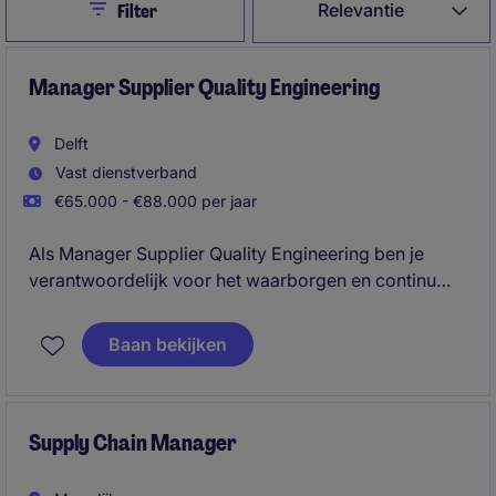
Close
Relevantie
Filter
Manager Supplier Quality Engineering
Delft
Vast dienstverband
€65.000 - €88.000 per jaar
Als Manager Supplier Quality Engineering ben je
verantwoordelijk voor het waarborgen en continu
verbeteren van productkwaliteit binnen een
technische productieomgeving. Je stuurt een team
Baan bekijken
aan, optimaliseert processen en speelt een sleutelrol
in het versterken van de supply chain en de algehele
operationele performance.
Supply Chain Manager