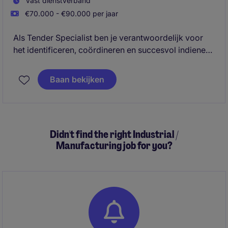
Vast dienstverband
€70.000 - €90.000 per jaar
Als Tender Specialist ben je verantwoordelijk voor
het identificeren, coördineren en succesvol indienen
van internationale aanbestedingen voor
ontwikkelings- en hulpprojecten. Je speelt een
Baan bekijken
centrale rol in het volledige tenderproces,
onderhoudt relaties met klanten, partners en experts
wereldwijd en draagt actief bij aan de commerciële
groei van de organisatie.
Didn't find the right Industrial /
Manufacturing job for you?