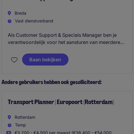
Breda
Vast dienstverband
Als Customer Support & Specials Manager ben je
verantwoordelijk voor het aansturen van meerdere
teams en de succesvolle uitvoering van klantgerichte
maatwerkprojecten. Je speelt een sleutelrol in het
Baan bekijken
bewaken van operationele prestaties, het verbeteren
van processen en het versterken van de
samenwerking tussen klanten, sales en interne
Andere gebruikers hebben ook gesolliciteerd:
stakeholders.
Transport Planner | Europoort (Rotterdam)
Rotterdam
Temp
€3.200 - €4.500 per maand (€38.400 - €54.000