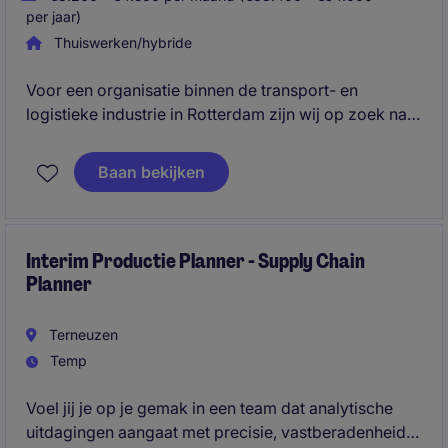
per jaar)
Thuiswerken/hybride
Voor een organisatie binnen de transport- en
logistieke industrie in Rotterdam zijn wij op zoek naar
een Transport Planner. In deze functie binnen de
logistieke sector ben je verantwoordelijk voor het
Baan bekijken
efficiënt plannen, coördineren en optimaliseren van
transportopdrachten voor een internationale
klantenkring.
Interim Productie Planner - Supply Chain
Planner
Terneuzen
Temp
Voel jij je op je gemak in een team dat analytische
uitdagingen aangaat met precisie, vastberadenheid