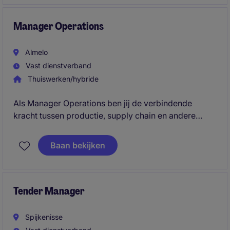
Manager Operations
Almelo
Vast dienstverband
Thuiswerken/hybride
Als Manager Operations ben jij de verbindende
kracht tussen productie, supply chain en andere
afdelingen, waarbij je mensen coacht, samenwerking
versterkt en de fabriek verder ontwikkelt richting een
Baan bekijken
Lean en Operational Excellence cultuur. Daarnaast
fungeer je als strategische sparringpartner van de
General Manager en realiseer je duurzame
verbeteringen in prestaties, processen en teams.
Tender Manager
Spijkenisse