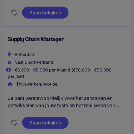
en een proactieve houding? Denk jij dat een beetje
druk nodig kan zijn om de beste resultaten te
Baan bekijken
bereiken, zolang er op een constructieve manier en
op basis van feiten wordt gecommuniceerd?
Supply Chain Manager
Rotterdam
Vast dienstverband
€6.500 - €8.000 per maand (€78.000 - €96.000
per jaar)
Thuiswerken/hybride
Je bent verantwoordelijk voor het aansturen en
ontwikkelen van jouw team en het realiseren van
sterke resultaten. Daarbij speel je een sleutelrol in het
verbeteren van processen en het bepalen van de
Baan bekijken
strategische richting.