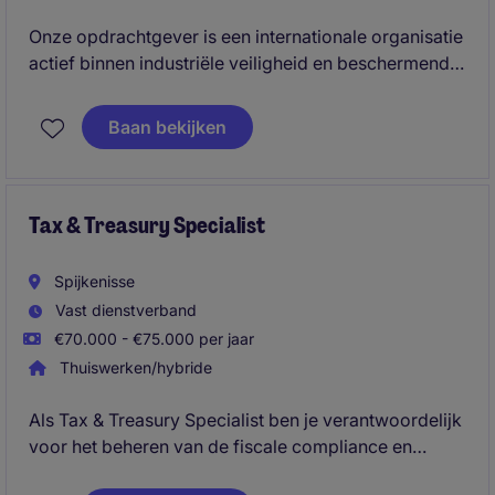
Onze opdrachtgever is een internationale organisatie
actief binnen industriële veiligheid en beschermende
oplossingen, die wereldwijd klanten ondersteunt met
hoogwaardige, gespecialiseerde producten.
Baan bekijken
Oorspronkelijk gestart als familiebedrijf, heeft de
organisatie een sterke internationale groei
doorgemaakt met behoud van een informele, open
en samenwerkingsgerichte cultuur.
Tax & Treasury Specialist
Spijkenisse
Vast dienstverband
€70.000 - €75.000 per jaar
Thuiswerken/hybride
Als Tax & Treasury Specialist ben je verantwoordelijk
voor het beheren van de fiscale compliance en
treasury-activiteiten voor meerdere internationale