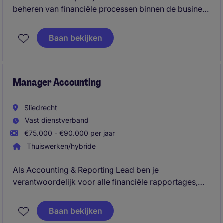
beheren van financiële processen binnen de business
services-sector. Je zorgt voor een nauwkeurige
administratie en ondersteunt bij het opstellen van
Baan bekijken
rapportages.
Manager Accounting
Sliedrecht
Vast dienstverband
€75.000 - €90.000 per jaar
Thuiswerken/hybride
Als Accounting & Reporting Lead ben je
verantwoordelijk voor alle financiële rapportages,
maandafsluitingen en compliance binnen de
Nederlandse organisatie, waarbij je werkt volgens
Baan bekijken
IFRS-richtlijnen. Je stuurt een klein team aan en