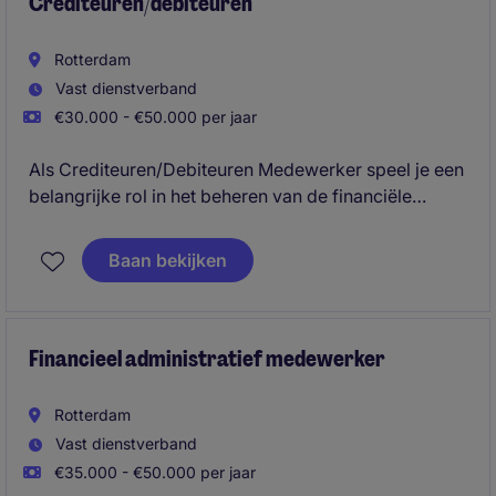
Crediteuren/debiteuren
Rotterdam
Vast dienstverband
€30.000 - €50.000 per jaar
Als Crediteuren/Debiteuren Medewerker speel je een
belangrijke rol in het beheren van de financiële
administratie en het ondersteunen van het team. Met
jouw nauwkeurigheid en organisatorisch talent zorg
Baan bekijken
je voor een soepel verloop van de crediteuren- en
debiteurenprocessen.
Financieel administratief medewerker
Rotterdam
Vast dienstverband
€35.000 - €50.000 per jaar