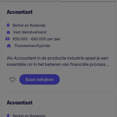
Accountant
Berkel en Rodenrijs
Vast dienstverband
€55.000 - €60.000 per jaar
Thuiswerken/hybride
Als Accountant in de productie industrie speel je een
essentiële rol in het beheren van financiële processen
en het waarborgen van nauwkeurige rapportages. Je
zorgt ervoor dat de financiële administratie soepel
Baan bekijken
verloopt en draagt bij aan het financiële succes van
de organisatie.
Accountant
Berkel en Rodenrijs