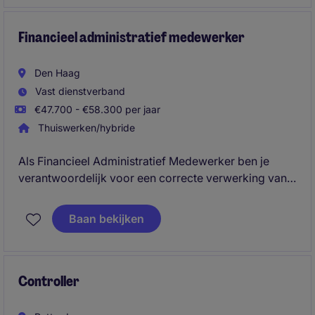
jezelf te ontwikkelen tot een volwaardige
businesspartner.
Financieel administratief medewerker
Den Haag
Vast dienstverband
€47.700 - €58.300 per jaar
Thuiswerken/hybride
Als Financieel Administratief Medewerker ben je
verantwoordelijk voor een correcte verwerking van
inkoopfacturen en een goed georganiseerde
crediteurenadministratie. Dankzij jouw
Baan bekijken
nauwkeurigheid verlopen betalingen tijdig en
beschikt de organisatie over een betrouwbare
financiële administratie.
Controller