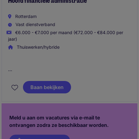
Hoofd financiele administratie
Rotterdam
Vast dienstverband
€6.000 - €7.000 per maand (€72.000 - €84.000 per
jaar)
Thuiswerken/hybride
Als Hoofd Financiële Administratie ben je
verantwoordelijk voor de volledige financiële
Baan bekijken
administratie van meerdere nationale en
internationale entiteiten en geef je leiding aan een
team van vijf medewerkers. Daarnaast zorg je voor
betrouwbare rapportages, jaarrekeningen en
Meld u aan om vacatures via e-mail te
begrotingen, terwijl je financiële processen
ontvangen zodra ze beschikbaar worden.
optimaliseert en het management adviseert over
financiële vraagstukken.