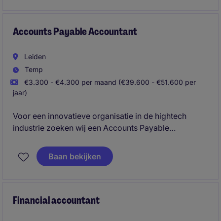
vertaalt financiële en operationele data naar heldere
inzichten voor management en stakeholders.
Accounts Payable Accountant
Leiden
Temp
€3.300 - €4.300 per maand (€39.600 - €51.600 per
jaar)
Voor een innovatieve organisatie in de hightech
industrie zoeken wij een Accounts Payable
Accountant die verantwoordelijk is voor het
volledige crediteurenproces en ondersteuning biedt
Baan bekijken
bij periodieke afsluitingen. Je werkt nauw samen met
verschillende afdelingen en draagt actief bij aan de
optimalisatie van financiële processen.
Financial accountant