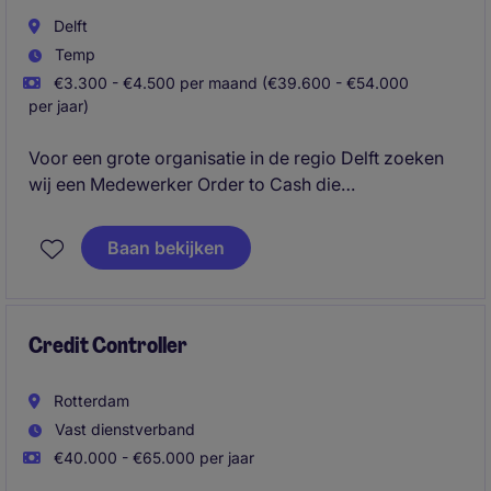
Delft
Temp
€3.300 - €4.500 per maand (€39.600 - €54.000
per jaar)
Voor een grote organisatie in de regio Delft zoeken
wij een Medewerker Order to Cash die
verantwoordelijk is voor debiteurenbeheer,
klantcontact en het opvolgen van openstaande
Baan bekijken
facturen. Je combineert operationele
werkzaamheden met het signaleren en doorvoeren
van procesverbeteringen.
Credit Controller
Rotterdam
Vast dienstverband
€40.000 - €65.000 per jaar