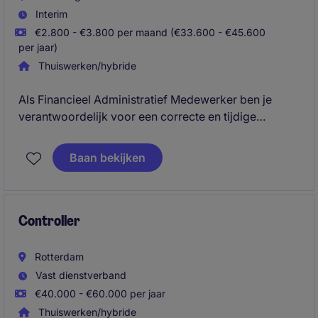
Interim
€2.800 - €3.800 per maand (€33.600 - €45.600
per jaar)
Thuiswerken/hybride
Als Financieel Administratief Medewerker ben je
verantwoordelijk voor een correcte en tijdige
verwerking van de financiële administratie. Je werkt
nauw samen met de Finance Manager en draagt bij
Baan bekijken
aan het optimaliseren van financiële processen
binnen de organisatie.
Controller
Rotterdam
Vast dienstverband
€40.000 - €60.000 per jaar
Thuiswerken/hybride