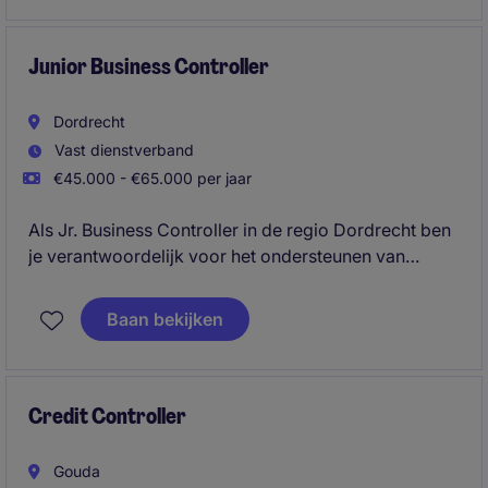
Junior Business Controller
Dordrecht
Vast dienstverband
€45.000 - €65.000 per jaar
Als Jr. Business Controller in de regio Dordrecht ben
je verantwoordelijk voor het ondersteunen van
financiële processen en het bieden van waardevolle
inzichten voor strategische besluitvorming. Je werkt
Baan bekijken
nauw samen met verschillende afdelingen om
financiële doelen te behalen en bij te dragen aan het
succes van de organisatie.
Credit Controller
Gouda