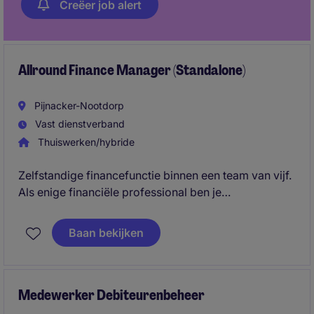
Creëer job alert
Allround Finance Manager (Standalone)
Pijnacker-Nootdorp
Vast dienstverband
Thuiswerken/hybride
Zelfstandige financefunctie binnen een team van vijf.
Als enige financiële professional ben je
verantwoordelijk voor de volledige financiële
administratie en fungeer je als sparringpartner voor
Baan bekijken
de General Manager/CEO. Ideaal voor een hands-on
finance professional die graag zelfstandig werkt,
verantwoordelijkheid neemt en operationeel én
financieel betrokken wil zijn bij de organisatie.
Medewerker Debiteurenbeheer