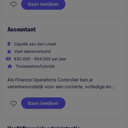
entiteiten, waaronder Nederland, Houston,
Baan bekijken
Singapore, Dubai en Suriname. Daarnaast
ondersteun je de kernprocessen binnen accounting
en speel je een belangrijke rol in het verbeteren van
financiële processen.
Accountant
Capelle aan den IJssel
Vast dienstverband
€50.000 - €64.000 per jaar
Thuiswerken/hybride
Als Finance Operations Controller ben je
verantwoordelijk voor een correcte, volledige en
tijdige financiële administratie en bewaak je de
kwaliteit van operationele financiële processen. Je
Baan bekijken
zorgt ervoor dat afsluitingen, aansluitingen, controles
en fiscale verplichtingen soepel verlopen en draagt
actief bij aan procesoptimalisatie.