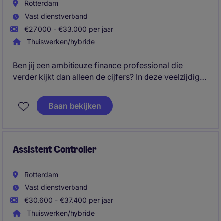
Rotterdam
Vast dienstverband
€27.000 - €33.000 per jaar
Thuiswerken/hybride
Ben jij een ambitieuze finance professional die
verder kijkt dan alleen de cijfers? In deze veelzijdige
controlfunctie ondersteun je bij financiële
rapportages, analyses, forecasting en
Baan bekijken
procesoptimalisaties, terwijl je uitgroeit tot een
belangrijke sparringpartner voor de business.
Je krijgt de kans om het volledige financiële
Assistent Controller
speelveld te leren kennen en ontwikkelt jezelf stap
voor stap richting een brede controllerfunctie.
Rotterdam
Vast dienstverband
€30.600 - €37.400 per jaar
Thuiswerken/hybride