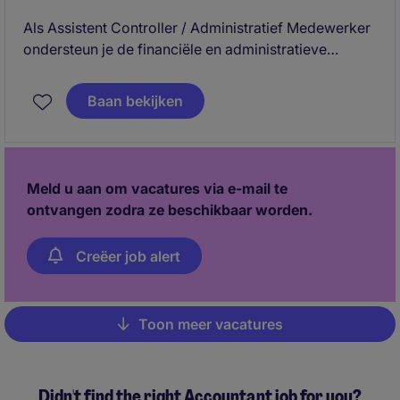
Als Assistent Controller / Administratief Medewerker
ondersteun je de financiële en administratieve
processen en zorg je ervoor dat informatie tijdig,
correct en overzichtelijk beschikbaar is. Je bent een
Baan bekijken
belangrijke schakel tussen administratie,
projectteams en de operationele organisatie en helpt
processen continu te verbeteren.
Meld u aan om vacatures via e-mail te
ontvangen zodra ze beschikbaar worden.
Creëer job alert
Toon meer vacatures
Pagination
Didn't find the right Accountant job for you?