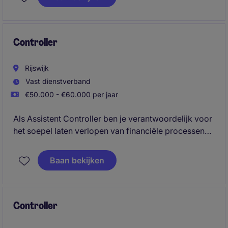
fiscale risico's, ondersteunt bij compliance-
vraagstukken en levert een belangrijke bijdrage aan
de voorbereiding van fiscale adviezen.
Controller
Rijswijk
Vast dienstverband
€50.000 - €60.000 per jaar
Als Assistent Controller ben je verantwoordelijk voor
het soepel laten verlopen van financiële processen
en zorg je voor een correcte administratie. Daarnaast
kijk je actief naar verbeterkansen, draag je bij aan
Baan bekijken
verdere professionalisering van de financiële
organisatie.
Controller