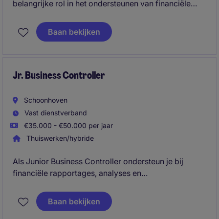
belangrijke rol in het ondersteunen van financiële
processen binnen de business services sector. Je
werkt nauw samen met het accounting & finance
Baan bekijken
team om bij te dragen aan de financiële gezondheid
van de organisatie.
Jr. Business Controller
Schoonhoven
Vast dienstverband
€35.000 - €50.000 per jaar
Thuiswerken/hybride
Als Junior Business Controller ondersteun je bij
financiële rapportages, analyses en
controlewerkzaamheden binnen een complexe en
dynamische organisatie. Daarnaast denk je actief
Baan bekijken
mee over procesverbeteringen en krijg je de kans om