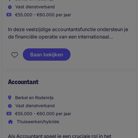
Vast dienstverband
€55.000 - €60.000 per jaar
In deze veelzijdige accountantsfunctie ondersteun je
de financiële operatie van een internationaal
georiënteerde organisatie en ben je betrokken bij
uiteenlopende werkzaamheden binnen accounting,
Baan bekijken
payroll en reporting. Je werkt intensief samen met
Finance, HR en internationale stakeholders en draagt
actief bij aan een betrouwbare administratie, tijdige
rapportages en verdere optimalisatie van financiële
Accountant
processen.
Berkel en Rodenrijs
Vast dienstverband
€55.000 - €60.000 per jaar
Thuiswerken/hybride
Als Accountant speel je een cruciale rol in het