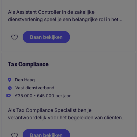
Als Assistent Controller in de zakelijke
dienstverlening speel je een belangrijke rol in het
ondersteunen van de financiële afdeling. Je zorgt
voor een nauwkeurige administratie en helpt bij het
Baan bekijken
opstellen van rapportages en analyses.
Tax Compliance
Den Haag
Vast dienstverband
€35.000 - €45.000 per jaar
Als Tax Compliance Specialist ben je
verantwoordelijk voor het begeleiden van cliënten
binnen het volledige fiscale aangifteproces en het
bewaken van belangrijke deadlines. Je analyseert
Baan bekijken