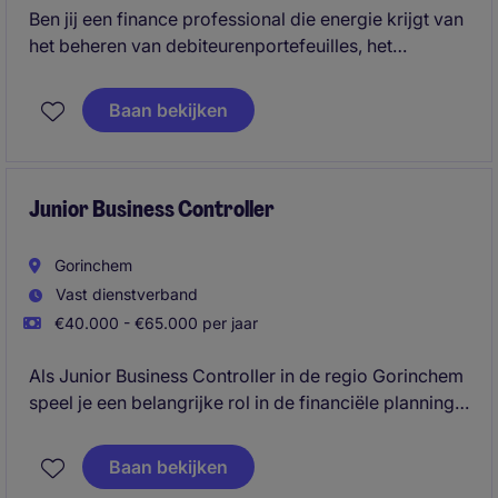
Ben jij een finance professional die energie krijgt van
het beheren van debiteurenportefeuilles, het
verbeteren van cashflow en het minimaliseren van
financiële risico's? In deze veelzijdige functie
Baan bekijken
combineer je operationeel debiteurenbeheer met
analyses, rapportages en het adviseren over krediet-
en betalingsrisico's.
Junior Business Controller
Gorinchem
Vast dienstverband
€40.000 - €65.000 per jaar
Als Junior Business Controller in de regio Gorinchem
speel je een belangrijke rol in de financiële planning
en analyse binnen de zakelijke dienstverlening. Je
ondersteunt bij het opstellen van rapportages en
Baan bekijken
helpt bij het optimaliseren van financiële processen.