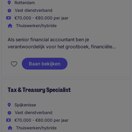
Rotterdam
Vast dienstverband
€70.000 - €80.000 per jaar
Thuiswerken/hybride
Als senior financial accountant ben je
verantwoordelijk voor het grootboek, financiële
afsluitingen, wettelijke rapportages en de coördinatie
van audits en fiscale verplichtingen. Je zorgt voor
Baan bekijken
betrouwbare financiële gegevens, bewaakt
compliance en ondersteunt de organisatie met
analyses, rapportages en procesverbeteringen
binnen een productieomgeving.
Tax & Treasury Specialist
Spijkenisse
Vast dienstverband
€70.000 - €80.000 per jaar
Thuiswerken/hybride