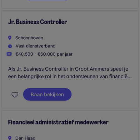
je de business met relevante stuurinformatie.
Jr. Business Controller
Schoonhoven
Vast dienstverband
€40.500 - €60.000 per jaar
Als Jr. Business Controller in Groot Ammers speel je
een belangrijke rol in het ondersteunen van financiële
besluitvorming binnen de energiesector. Je werkt
nauw samen met collega's om inzichten te bieden die
Baan bekijken
de financiële prestaties verbeteren.
Financieel administratief medewerker
Den Haag