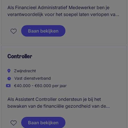
Als Financieel Administratief Medewerker ben je
verantwoordelijk voor het soepel laten verlopen van
de financiële administratie. Met jouw nauwkeurigheid
en organisatietalent draag je bij aan het succes van
Baan bekijken
de afdeling Accounting & Finance.
Controller
Zwijndrecht
Vast dienstverband
€40.000 - €60.000 per jaar
Als Assistent Controller ondersteun je bij het
bewaken van de financiële gezondheid van de
organisatie en zorg je voor betrouwbare rapportages
en analyses. Daarnaast draag je actief bij aan het
Baan bekijken
verbeteren van financiële processen en ondersteun