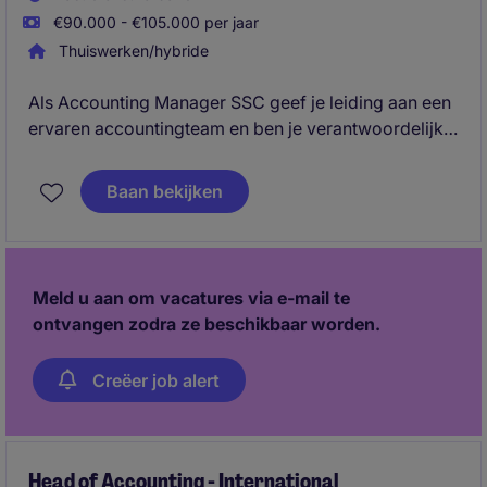
€90.000 - €105.000 per jaar
Thuiswerken/hybride
Als Accounting Manager SSC geef je leiding aan een
ervaren accountingteam en ben je verantwoordelijk
voor de kwaliteit, continuïteit en verdere
professionalisering van de financiële administratie
Baan bekijken
binnen een complexe infrastructuur- en
engineeringomgeving. Daarnaast speel je een
sleutelrol in het optimaliseren en harmoniseren van
processen en weet je teams succesvol mee te nemen
Meld u aan om vacatures via e-mail te
in verandering.
ontvangen zodra ze beschikbaar worden.
Creëer job alert
Head of Accounting - International