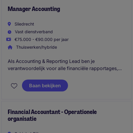
Manager Accounting
Sliedrecht
Vast dienstverband
€75.000 - €90.000 per jaar
Thuiswerken/hybride
Als Accounting & Reporting Lead ben je
verantwoordelijk voor alle financiële rapportages,
maandafsluitingen en compliance binnen de
Nederlandse organisatie, waarbij je werkt volgens
Baan bekijken
IFRS-richtlijnen. Je stuurt een klein team aan en
vertaalt financiële en operationele data naar heldere
inzichten voor management en stakeholders.
Financial Accountant - Operationele
organisatie