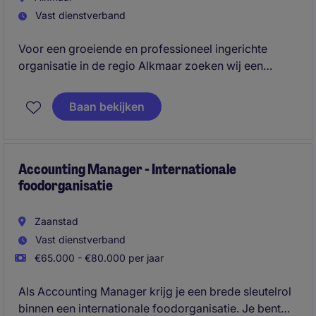
Vast dienstverband
Voor een groeiende en professioneel ingerichte
organisatie in de regio Alkmaar zoeken wij een
Senior Accountant die verantwoordelijk wordt voor
de financiële administratie, maandafsluitingen en
Baan bekijken
rapportages. Een mooie rol voor iemand die graag
eigenaarschap pakt, processen verbetert en wil
doorgroeien binnen finance.
Accounting Manager - Internationale
foodorganisatie
Zaanstad
Vast dienstverband
€65.000 - €80.000 per jaar
Als Accounting Manager krijg je een brede sleutelrol
binnen een internationale foodorganisatie. Je bent