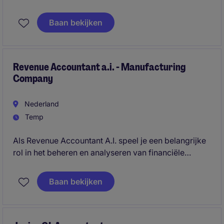
ben je verantwoordelijk voor het overzicht, de
begeleiding en de kwaliteit van de financiële
Baan bekijken
administraties van diverse buitenlandse vestigingen.
Revenue Accountant a.i. - Manufacturing
Company
Nederland
Temp
Als Revenue Accountant A.I. speel je een belangrijke
rol in het beheren en analyseren van financiële
gegevens binnen de industriële en
productieomgeving. Je zorgt voor een nauwkeurige
Baan bekijken
verwerking van inkomstenstromen en ondersteunt bij
financiële rapportages.