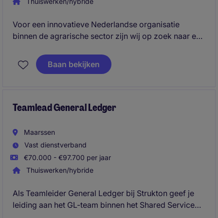
Thuiswerken/hybride
Voor een innovatieve Nederlandse organisatie
binnen de agrarische sector zijn wij op zoek naar een
hands-on Financial Accountant / Financieel
Administrateur. De organisatie ontwikkelt
Baan bekijken
vernieuwende oplossingen die bijdragen aan een
duurzamere en efficiëntere voedselvoorziening
wereldwijd.
Teamlead General Ledger
Maarssen
Vast dienstverband
€70.000 - €97.700 per jaar
Thuiswerken/hybride
Als Teamleider General Ledger bij Strukton geef je
leiding aan het GL-team binnen het Shared Service
Center Accounting. Je coacht medewerkers, creëert