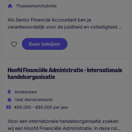
Thuiswerken/hybride
Als Senior Financial Accountant ben je
verantwoordelijk voor de juistheid en volledigheid
van de financiële administratie binnen een multi-
entity omgeving. Je maakt deel uit van een compact
Baan bekijken
finance team en speelt een belangrijke rol in de
maandafsluiting. Deze functie is geschikt voor
iemand die graag hands-on werkt en
verantwoordelijkheid neemt voor kernprocessen
Hoofd Financiële Administratie - Internationale
handelsorganisatie
binnen accounting.
Amsterdam
Vast dienstverband
€65.000 - €85.000 per jaar
Voor een internationale handelsorganisatie zoeken
wij een Hoofd Financiële Administratie. In deze rol