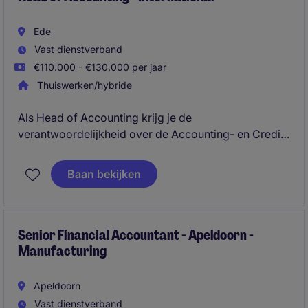
Ede
Vast dienstverband
€110.000 - €130.000 per jaar
Thuiswerken/hybride
Als Head of Accounting krijg je de
verantwoordelijkheid over de Accounting- en Credit
Control-organisatie en speel je een sleutelrol in de
verdere professionalisering van Finance. Je
Baan bekijken
rapporteert rechtstreeks aan de CFO en krijgt veel
ruimte om de functie naar eigen inzicht vorm te
geven.
Senior Financial Accountant - Apeldoorn -
Manufacturing
Apeldoorn
Vast dienstverband