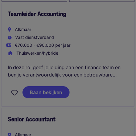
Teamleider Accounting
Alkmaar
Vast dienstverband
€70.000 - €90.000 per jaar
Thuiswerken/hybride
In deze rol geef je leiding aan een finance team en
ben je verantwoordelijk voor een betrouwbare
financiële administratie, periodieke afsluitingen en
financiële rapportages. Je speelt een belangrijke rol
Baan bekijken
in het verder professionaliseren van processen,
systemen en interne beheersing. Daarnaast fungeer
je als sparringpartner voor management en draag je
bij aan de financiële ondersteuning van de verdere
Senior Accountant
groei van de organisatie.
Alkmaar