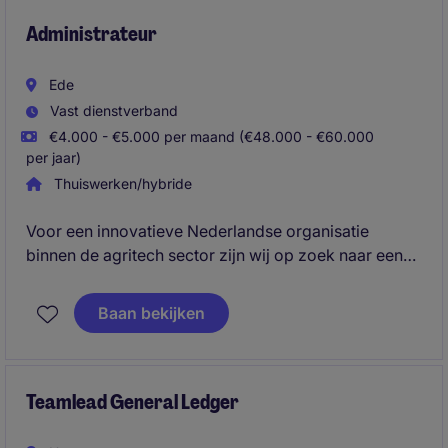
Administrateur
Ede
Vast dienstverband
€4.000 - €5.000 per maand (€48.000 - €60.000
per jaar)
Thuiswerken/hybride
Voor een innovatieve Nederlandse organisatie
binnen de agritech sector zijn wij op zoek naar een
hands-on Financial Accountant / Administrator. Deze
organisatie ontwikkelt duurzame innovaties voor de
Baan bekijken
internationale landbouw- en voedselketen en bevindt
zich in een sterke groeifase
Teamlead General Ledger