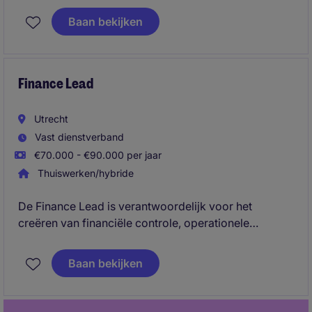
structuur en zorgt voor een betrouwbare en uniforme
Baan bekijken
financiële administratie voor meerdere bedrijven.
Met jouw focus op procesverbetering,
samenwerking en teamontwikkeling draag je bij aan
een efficiënte financiële organisatie en maak je
Finance Lead
impact op organisatieniveau.
Utrecht
Vast dienstverband
€70.000 - €90.000 per jaar
Thuiswerken/hybride
De Finance Lead is verantwoordelijk voor het
creëren van financiële controle, operationele
structuur en managementinzichten binnen een
ambitieuze groeiorganisatie. Je bent een belangrijke
Baan bekijken
sparringpartner voor het management en speelt een
centrale rol in het optimaliseren en schaalbaar maken
van de organisatie.