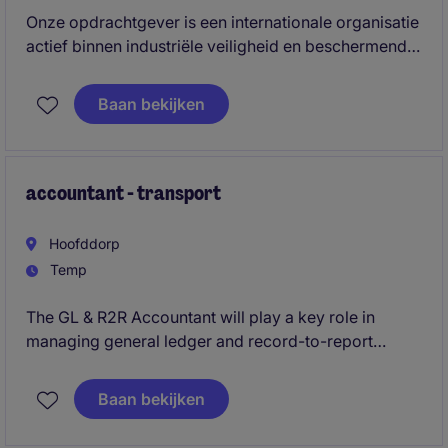
Onze opdrachtgever is een internationale organisatie
actief binnen industriële veiligheid en beschermende
oplossingen, die wereldwijd klanten ondersteunt met
hoogwaardige, gespecialiseerde producten.
Baan bekijken
Oorspronkelijk gestart als familiebedrijf, heeft de
organisatie een sterke internationale groei
doorgemaakt met behoud van een informele, open
en samenwerkingsgerichte cultuur.
accountant - transport
Hoofddorp
Temp
The GL & R2R Accountant will play a key role in
managing general ledger and record-to-report
processes within the transport and distribution
industry. Based in nearby Amsterdam, this interim
Baan bekijken
position requires expertise in accounting and finance
operations.