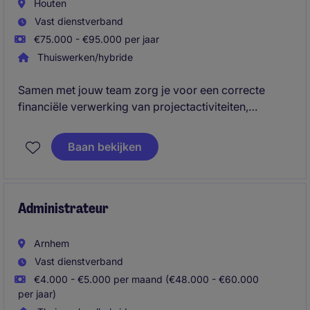
Houten
Vast dienstverband
€75.000 - €95.000 per jaar
Thuiswerken/hybride
Samen met jouw team zorg je voor een correcte
financiële verwerking van projectactiviteiten,
balansposities en periodieke afsluitingen. Je
bewaakt de kwaliteit van de financiële administratie,
Baan bekijken
creëert inzicht in financiële risico's en kansen en
draagt actief bij aan procesverbeteringen binnen het
SSC. Je opereert in een dynamische omgeving
waarin projecten, deadlines en
Administrateur
stakeholdermanagement centraal staan.
Arnhem
Vast dienstverband
€4.000 - €5.000 per maand (€48.000 - €60.000
per jaar)