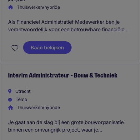
Thuiswerken/hybride
Als Financieel Administratief Medewerker ben je
verantwoordelijk voor een betrouwbare financiële
administratie, waarbij je werkzaamheden uitvoert op
het gebied van debiteuren-, crediteuren- en
Baan bekijken
grootboekbeheer. Je komt terecht in een informele
productieomgeving waar je veel
verantwoordelijkheid krijgt, nauw samenwerkt met
de business en een belangrijke bijdrage levert aan
Interim Administrateur - Bouw & Techniek
rapportages en financiële processen.
Utrecht
Temp
Thuiswerken/hybride
Je gaat aan de slag bij een grote bouworganisatie
binnen een omvangrijk project, waar je
verantwoordelijk bent voor het voeren en bewaken