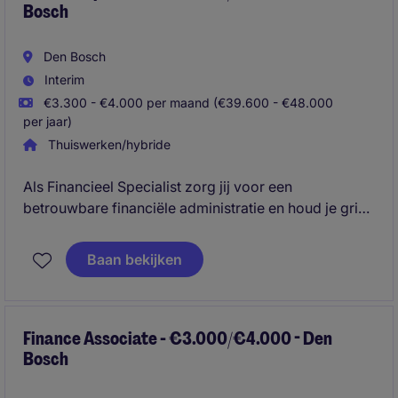
Bosch
Den Bosch
Interim
€3.300 - €4.000 per maand (€39.600 - €48.000
per jaar)
Thuiswerken/hybride
Als Financieel Specialist zorg jij voor een
betrouwbare financiële administratie en houd je grip
op complexe internationale geldstromen binnen een
snelgroeiende HealthTech-organisatie. Klaar om
Baan bekijken
jouw financiële expertise in te zetten in een
omgeving waar cijfers en ondernemerschap
samenkomen? Reageer vandaag nog.
Finance Associate - €3.000/€4.000 - Den
Bosch