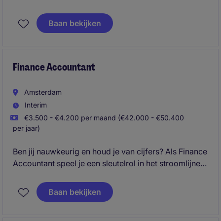
verantwoordelijk voor accounting, IFRS-rapportages,
Dutch GAAP jaarrekeningen, maand- en
Baan bekijken
jaarafsluitingen en het verder optimaliseren en
uniformeren van de financeprocessen binnen een
Benelux-structuur.
Finance Accountant
Amsterdam
Interim
€3.500 - €4.200 per maand (€42.000 - €50.400
per jaar)
Ben jij nauwkeurig en houd je van cijfers? Als Finance
Accountant speel je een sleutelrol in het stroomlijnen
van financiële processen en het analyseren van data.
Ontdek hoe jouw expertise impact maakt op een
Baan bekijken
dynamische organisatie!