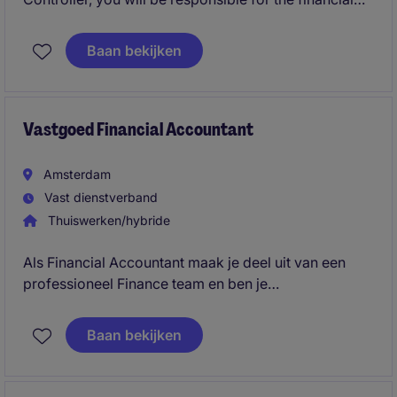
administration and reporting of multiple real estate
entities and portfolios. You will work closely with
Baan bekijken
internal stakeholders, external accountants, and
property owners to ensure accurate financial
reporting and compliance.
Vastgoed Financial Accountant
Amsterdam
Vast dienstverband
Thuiswerken/hybride
Als Financial Accountant maak je deel uit van een
professioneel Finance team en ben je
verantwoordelijk voor een correcte, tijdige en
volledige financiële administratie van meerdere
Baan bekijken
entiteiten. Je werkt nauw samen met collega's binnen
Finance en ondersteunt diverse stakeholders met
financiële rapportages en analyses.