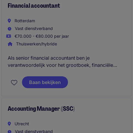
Financial accountant
Rotterdam
Vast dienstverband
€70.000 - €80.000 per jaar
Thuiswerken/hybride
Als senior financial accountant ben je
verantwoordelijk voor het grootboek, financiële
afsluitingen, wettelijke rapportages en de coördinatie
van audits en fiscale verplichtingen. Je zorgt voor
Baan bekijken
betrouwbare financiële gegevens, bewaakt
compliance en ondersteunt de organisatie met
analyses, rapportages en procesverbeteringen
binnen een productieomgeving.
Accounting Manager ((SSC)
Utrecht
Vast dienstverband