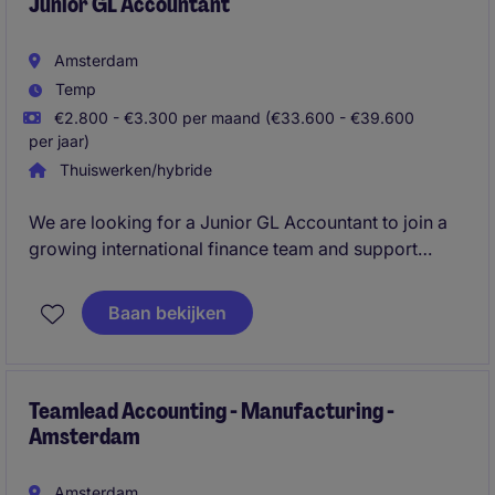
Junior GL Accountant
Amsterdam
Temp
€2.800 - €3.300 per maand (€33.600 - €39.600
per jaar)
Thuiswerken/hybride
We are looking for a Junior GL Accountant to join a
growing international finance team and support
General Ledger activities across multiple European
entities. This is an excellent opportunity for an
Baan bekijken
ambitious accounting professional with 1-3 years of
experience to gain exposure to month-end closing,
reconciliations, SAP processes, and financial control
in a dynamic multinational environment.
Teamlead Accounting - Manufacturing -
Amsterdam
Amsterdam