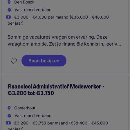
Den Bosch
Vast dienstverband
€3.000 - €4.000 per maand (€36.000 - €48.000
per jaar)
Sommige vacatures vragen om ervaring. Deze
vraagt om ambitie. Zet je financiële kennis in, leer van
ervaren professionals en groei stap voor stap naar
een rol waarin je niet alleen rapporteert over de
Baan bekijken
cijfers, maar ze ook helpt sturen.
Financieel Administratief Medewerker -
€3.200 tot €3.750
Oosterhout
Vast dienstverband
€3.200 - €3.750 per maand (€38.400 - €45.000
per jaar)