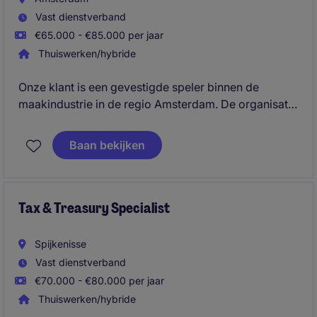
Vast dienstverband
€65.000 - €85.000 per jaar
Thuiswerken/hybride
Onze klant is een gevestigde speler binnen de
maakindustrie in de regio Amsterdam. De organisatie
produceert hoogwaardige industriële producten en
levert aan zowel nationale als internationale klanten.
Baan bekijken
Met een sterke focus op kwaliteit, efficiëntie en
continue verbetering groeit het bedrijf gestaag. Ter
versterking van het finance team zoeken zij een
Teamlead Accounting die structuur brengt en het
Tax & Treasury Specialist
team verder ontwikkelt.
Spijkenisse
Vast dienstverband
€70.000 - €80.000 per jaar
Thuiswerken/hybride