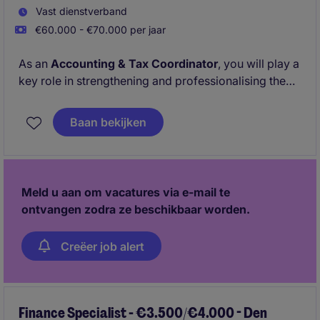
Vast dienstverband
€60.000 - €70.000 per jaar
As an
Accounting & Tax Coordinator
, you will play a
key role in strengthening and professionalising the
finance function of a growing international group.
You combine hands-on accounting and tax
Baan bekijken
responsibilities with coordinating and developing a
small local team. This role offers real ownership,
international exposure and the opportunity to build
structures rather than simply maintain them.
Meld u aan om vacatures via e-mail te
ontvangen zodra ze beschikbaar worden.
Creëer job alert
Finance Specialist - €3.500/€4.000 - Den