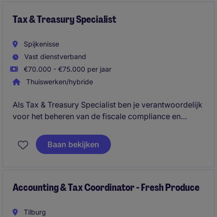
Tax & Treasury Specialist
Spijkenisse
Vast dienstverband
€70.000 - €75.000 per jaar
Thuiswerken/hybride
Als Tax & Treasury Specialist ben je verantwoordelijk
voor het beheren van de fiscale compliance en
treasury-activiteiten voor meerdere internationale
entiteiten, waaronder Nederland, Houston,
Baan bekijken
Singapore, Dubai en Suriname. Daarnaast
ondersteun je de kernprocessen binnen accounting
en speel je een belangrijke rol in het verbeteren van
financiële processen.
Accounting & Tax Coordinator - Fresh Produce
Tilburg