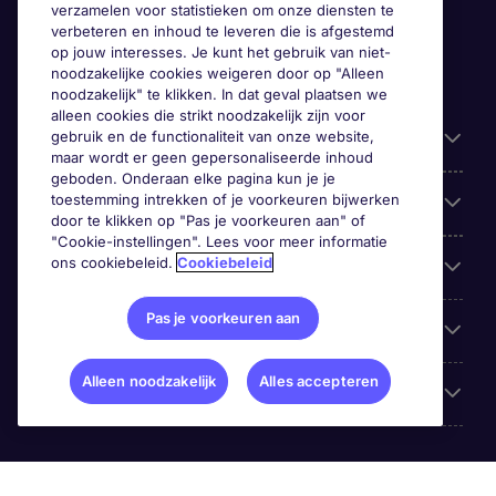
verzamelen voor statistieken om onze diensten te
verbeteren en inhoud te leveren die is afgestemd
op jouw interesses. Je kunt het gebruik van niet-
noodzakelijke cookies weigeren door op "Alleen
noodzakelijk" te klikken. In dat geval plaatsen we
alleen cookies die strikt noodzakelijk zijn voor
gebruik en de functionaliteit van onze website,
Handige informatie
maar wordt er geen gepersonaliseerde inhoud
geboden. Onderaan elke pagina kun je je
toestemming intrekken of je voorkeuren bijwerken
Onze expertise
door te klikken op "Pas je voorkeuren aan" of
"Cookie-instellingen". Lees voor meer informatie
ons cookiebeleid.
Cookiebeleid
Google Rating
Pas je voorkeuren aan
Mobile apps
Alleen noodzakelijk
Alles accepteren
Over Michael Page