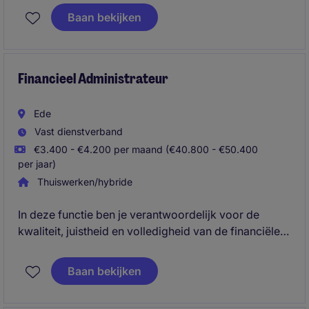
van de CAPEX-administratie. In deze operationele rol
Baan bekijken
zorg je ervoor dat kosten en wijzigingen correct
worden verwerkt, houd je overzicht over de
financiële administratie en ondersteun je de
controller met betrouwbare informatie.
Financieel Administrateur
Ede
Vast dienstverband
€3.400 - €4.200 per maand (€40.800 - €50.400
per jaar)
Thuiswerken/hybride
In deze functie ben je verantwoordelijk voor de
kwaliteit, juistheid en volledigheid van de financiële
administratie. Je werkt nauw samen met operationele
afdelingen om financiële vraagstukken en verschillen
Baan bekijken
in geld- en goederenstromen te analyseren en op te
lossen.