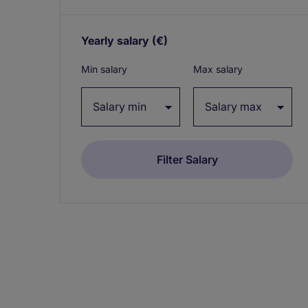
Yearly salary
(€)
Expand / collapse
Min salary
Max salary