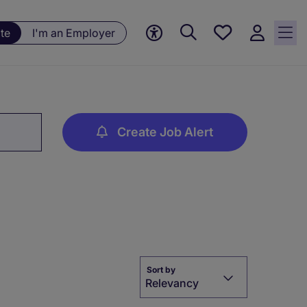
Save
te
I'm an Employer
jobs, 0
currently
saved
jobs
Create Job Alert
Sort by
Relevancy