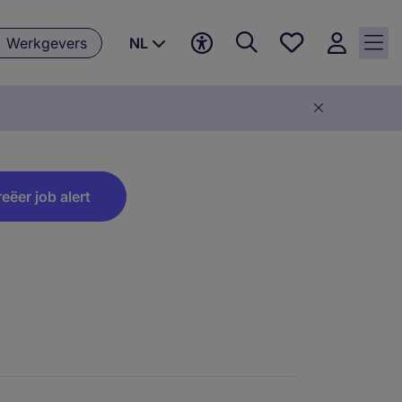
Favorieten,
Werkgevers
NL
0
Opgeslagen
vacatures
eëer job alert