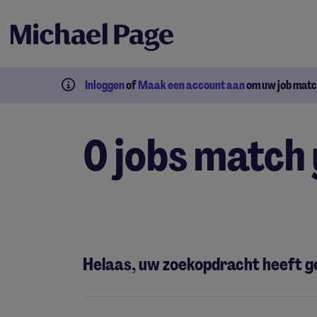
Inloggen
of
Maak een account aan
om uw job match
0 jobs match 
Helaas, uw zoekopdracht heeft g