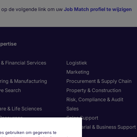
ik op de volgende link om uw
Job Match profiel te wijzigen
pertise
& Financial Services
Logistiek
Marketing
ring & Manufacturing
Procurement & Supply Chain
ve Search
Property & Construction
Risk, Compliance & Audit
re & Life Sciences
Sales
Resources
Sales Support
tion Technology
Secretarial & Business Support
okies gebruiken om gegevens te
Tax