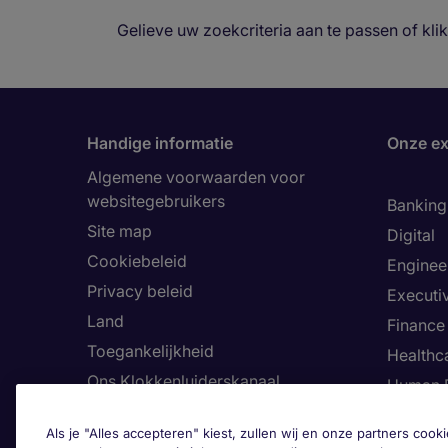
Gelieve uw zoekcriteria aan te passen of kl
Handige informatie
Onze ex
Algemene voorwaarden voor
websitegebruikers
Banking 
Site map
Digital
Cookiebeleid
Enginee
Privacy beleid
Executi
Land
Finance
Toegankelijkheid
Healthca
Ons Klokkenluiderskanaal
Human 
Informa
Als je "Alles accepteren" kiest, zullen wij en onze partners co
Legal