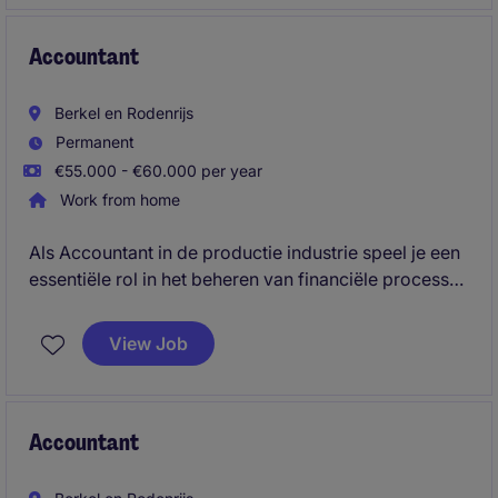
Accountant
Berkel en Rodenrijs
Permanent
€55.000 - €60.000 per year
Work from home
Als Accountant in de productie industrie speel je een
essentiële rol in het beheren van financiële processen
en het waarborgen van nauwkeurige rapportages. Je
zorgt ervoor dat de financiële administratie soepel
View Job
verloopt en draagt bij aan het financiële succes van
de organisatie.
Accountant