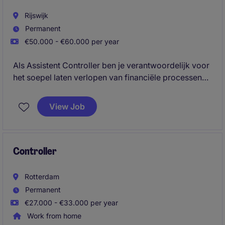
Rijswijk
Permanent
€50.000 - €60.000 per year
Als Assistent Controller ben je verantwoordelijk voor
het soepel laten verlopen van financiële processen
en zorg je voor een correcte administratie. Daarnaast
kijk je actief naar verbeterkansen, draag je bij aan
View Job
verdere professionalisering van de financiële
organisatie.
Controller
Rotterdam
Permanent
€27.000 - €33.000 per year
Work from home