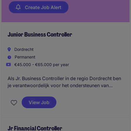
Create Job Alert
Junior Business Controller
Dordrecht
Permanent
€45.000 - €65.000 per year
Als Jr. Business Controller in de regio Dordrecht ben
je verantwoordelijk voor het ondersteunen van
financiële processen en het bieden van waardevolle
inzichten voor strategische besluitvorming. Je werkt
View Job
nauw samen met verschillende afdelingen om
financiële doelen te behalen en bij te dragen aan het
succes van de organisatie.
Jr Financial Controller