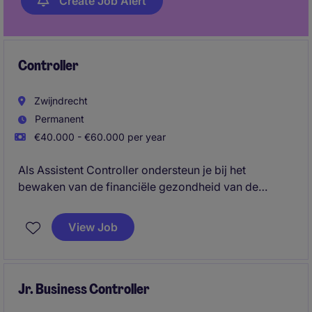
Create Job Alert
Controller
Zwijndrecht
Permanent
€40.000 - €60.000 per year
Als Assistent Controller ondersteun je bij het
bewaken van de financiële gezondheid van de
organisatie en zorg je voor betrouwbare rapportages
en analyses. Daarnaast draag je actief bij aan het
View Job
verbeteren van financiële processen en ondersteun
je de business met relevante stuurinformatie.
Jr. Business Controller