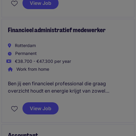
correct en overzichtelijk beschikbaar is. Je bent een
View Job
belangrijke schakel tussen administratie,
projectteams en de operationele organisatie en helpt
processen continu te verbeteren.
Financieel administratief medewerker
Rotterdam
Permanent
€38.700 - €47.300 per year
Work from home
Ben jij een financieel professional die graag
overzicht houdt en energie krijgt van zowel
verwerken als analyseren? In deze brede
financefunctie zorg je voor een betrouwbare
View Job
administratie, ondersteun je rapportages en denk je
mee over procesverbeteringen en digitalisering.
Accountant