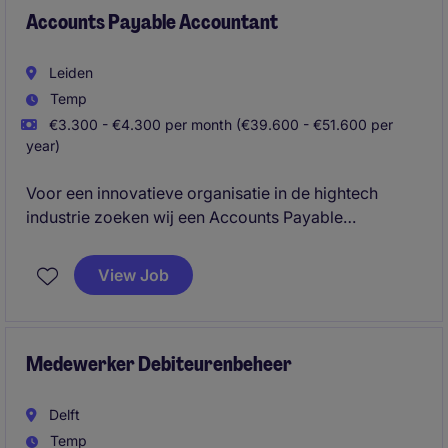
te ontwikkelen.
Accounts Payable Accountant
Leiden
Temp
€3.300 - €4.300 per month (€39.600 - €51.600 per
year)
Voor een innovatieve organisatie in de hightech
industrie zoeken wij een Accounts Payable
Accountant die verantwoordelijk is voor het
volledige crediteurenproces en ondersteuning biedt
View Job
bij periodieke afsluitingen. Je werkt nauw samen met
verschillende afdelingen en draagt actief bij aan de
optimalisatie van financiële processen.
Medewerker Debiteurenbeheer
Delft
Temp