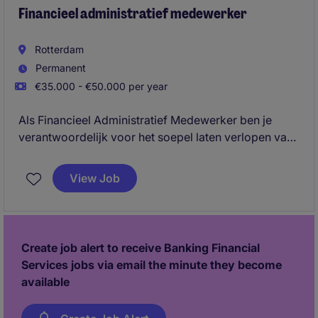
Financieel administratief medewerker
Rotterdam
Permanent
€35.000 - €50.000 per year
Als Financieel Administratief Medewerker ben je
verantwoordelijk voor het soepel laten verlopen van
de financiële administratie. Met jouw nauwkeurigheid
en organisatietalent draag je bij aan het succes van
View Job
de afdeling Accounting & Finance.
Create job alert to receive Banking Financial
Services jobs via email the minute they become
available