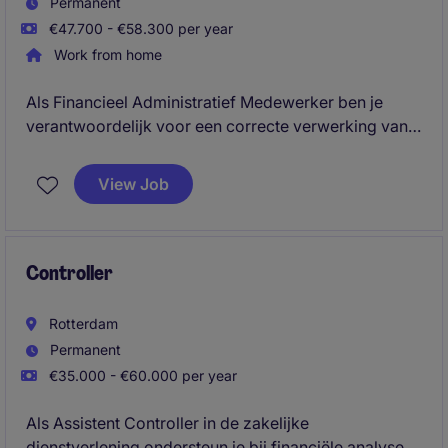
Permanent
€47.700 - €58.300 per year
Work from home
Als Financieel Administratief Medewerker ben je
verantwoordelijk voor een correcte verwerking van
inkoopfacturen en een goed georganiseerde
crediteurenadministratie. Dankzij jouw
View Job
nauwkeurigheid verlopen betalingen tijdig en
beschikt de organisatie over een betrouwbare
financiële administratie.
Controller
Rotterdam
Permanent
€35.000 - €60.000 per year
Als Assistent Controller in de zakelijke
dienstverlening ondersteun je bij financiële analyses