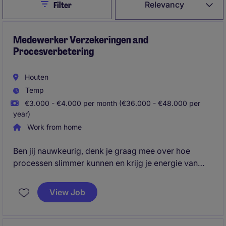
Close
Relevancy
Filter
Medewerker Verzekeringen and
Procesverbetering
Houten
Temp
€3.000 - €4.000 per month (€36.000 - €48.000 per
year)
Work from home
Ben jij nauwkeurig, denk je graag mee over hoe
processen slimmer kunnen en krijg je energie van
afwisselend werk? Dan hebben wij een mooie
uitdaging voor je. In deze functie combineer je
View Job
operationele werkzaamheden met procesverbetering
en digitalisering. Je krijgt de ruimte om ideeën aan te
dragen, mee te werken aan projecten en jezelf verder