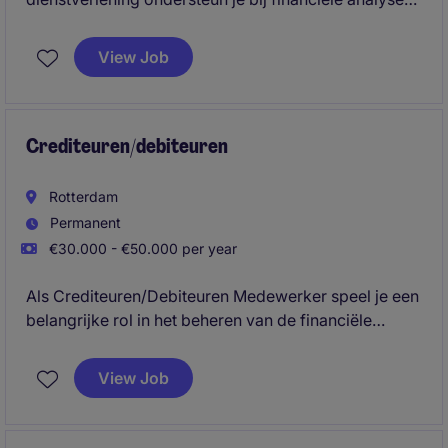
en rapportages. Je werkt nauw samen met het team
om financiële processen soepel te laten verlopen.
View Job
Crediteuren/debiteuren
Rotterdam
Permanent
€30.000 - €50.000 per year
Als Crediteuren/Debiteuren Medewerker speel je een
belangrijke rol in het beheren van de financiële
administratie en het ondersteunen van het team. Met
jouw nauwkeurigheid en organisatorisch talent zorg
View Job
je voor een soepel verloop van de crediteuren- en
debiteurenprocessen.