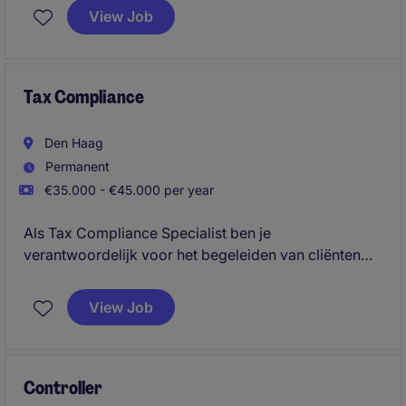
voor een nauwkeurige administratie en helpt bij het
View Job
opstellen van rapportages en analyses.
Tax Compliance
Den Haag
Permanent
€35.000 - €45.000 per year
Als Tax Compliance Specialist ben je
verantwoordelijk voor het begeleiden van cliënten
binnen het volledige fiscale aangifteproces en het
bewaken van belangrijke deadlines. Je analyseert
View Job
fiscale risico's, ondersteunt bij compliance-
vraagstukken en levert een belangrijke bijdrage aan
de voorbereiding van fiscale adviezen.
Controller