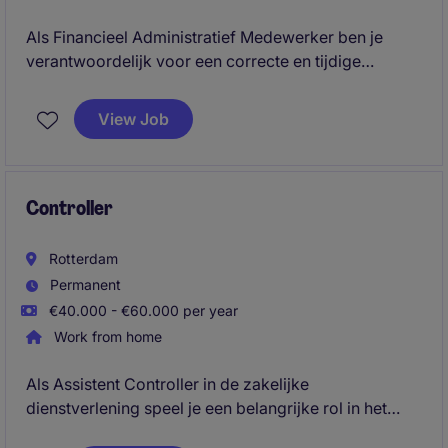
Als Financieel Administratief Medewerker ben je
verantwoordelijk voor een correcte en tijdige
verwerking van de financiële administratie. Je werkt
nauw samen met de Finance Manager en draagt bij
View Job
aan het optimaliseren van financiële processen
binnen de organisatie.
Controller
Rotterdam
Permanent
€40.000 - €60.000 per year
Work from home
Als Assistent Controller in de zakelijke
dienstverlening speel je een belangrijke rol in het
ondersteunen van de financiële afdeling. Je zorgt