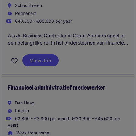
Schoonhoven
Permanent
€40.500 - €60.000 per year
Als Jr. Business Controller in Groot Ammers speel je
een belangrijke rol in het ondersteunen van financiële
besluitvorming binnen de energiesector. Je werkt
nauw samen met collega's om inzichten te bieden die
View Job
de financiële prestaties verbeteren.
Financieel administratief medewerker
Den Haag
Interim
€2.800 - €3.800 per month (€33.600 - €45.600 per
year)
Work from home