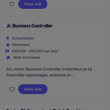
werkt nauw samen met het accounting & finance
View Job
team om bij te dragen aan de financiële gezondheid
van de organisatie.
Jr. Business Controller
Schoonhoven
Permanent
€35.000 - €50.000 per year
Work from home
Als Junior Business Controller ondersteun je bij
financiële rapportages, analyses en
controlewerkzaamheden binnen een complexe en
dynamische organisatie. Daarnaast denk je actief
View Job
mee over procesverbeteringen en krijg je de kans om
jezelf te ontwikkelen tot een volwaardige
businesspartner.