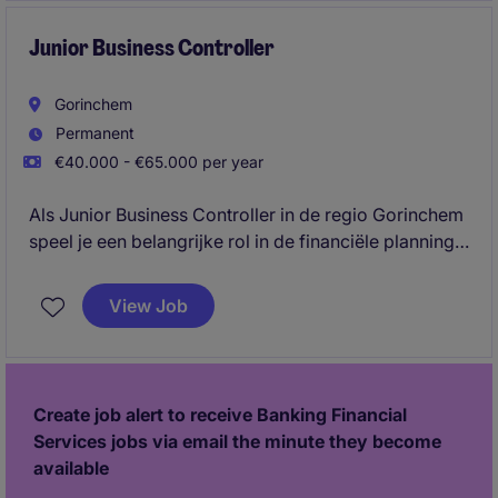
en betalingsrisico's.
Junior Business Controller
Gorinchem
Permanent
€40.000 - €65.000 per year
Als Junior Business Controller in de regio Gorinchem
speel je een belangrijke rol in de financiële planning
en analyse binnen de zakelijke dienstverlening. Je
ondersteunt bij het opstellen van rapportages en
View Job
helpt bij het optimaliseren van financiële processen.
Create job alert to receive Banking Financial
Services jobs via email the minute they become
available