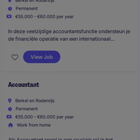
Berkel en Rodenrijs
Permanent
€55.000 - €60.000 per year
In deze veelzijdige accountantsfunctie ondersteun je
de financiële operatie van een internationaal
georiënteerde organisatie en ben je betrokken bij
uiteenlopende werkzaamheden binnen accounting,
View Job
payroll en reporting. Je werkt intensief samen met
Finance, HR en internationale stakeholders en draagt
actief bij aan een betrouwbare administratie, tijdige
rapportages en verdere optimalisatie van financiële
Accountant
processen.
Berkel en Rodenrijs
Permanent
€55.000 - €60.000 per year
Work from home
Als Accountant speel je een cruciale rol in het