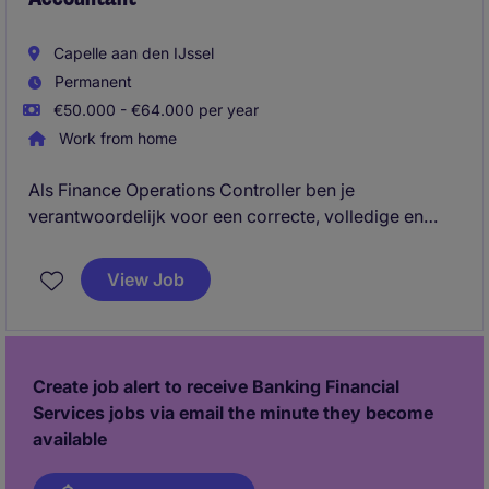
Capelle aan den IJssel
Permanent
€50.000 - €64.000 per year
Work from home
Als Finance Operations Controller ben je
verantwoordelijk voor een correcte, volledige en
tijdige financiële administratie en bewaak je de
kwaliteit van operationele financiële processen. Je
View Job
zorgt ervoor dat afsluitingen, aansluitingen, controles
en fiscale verplichtingen soepel verlopen en draagt
actief bij aan procesoptimalisatie.
Create job alert to receive Banking Financial
Services jobs via email the minute they become
available