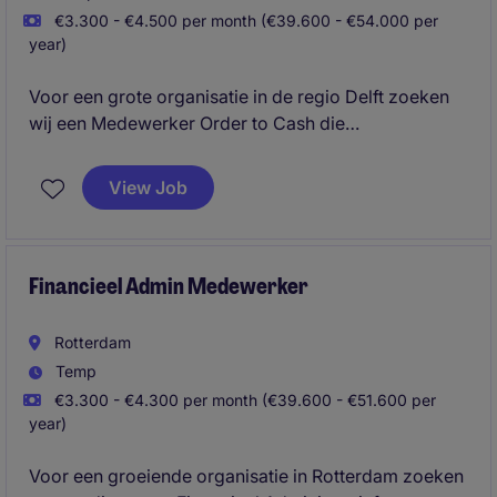
€3.300 - €4.500 per month (€39.600 - €54.000 per
year)
Voor een grote organisatie in de regio Delft zoeken
wij een Medewerker Order to Cash die
verantwoordelijk is voor debiteurenbeheer,
klantcontact en het opvolgen van openstaande
View Job
facturen. Je combineert operationele
werkzaamheden met het signaleren en doorvoeren
van procesverbeteringen.
Financieel Admin Medewerker
Rotterdam
Temp
€3.300 - €4.300 per month (€39.600 - €51.600 per
year)
Voor een groeiende organisatie in Rotterdam zoeken