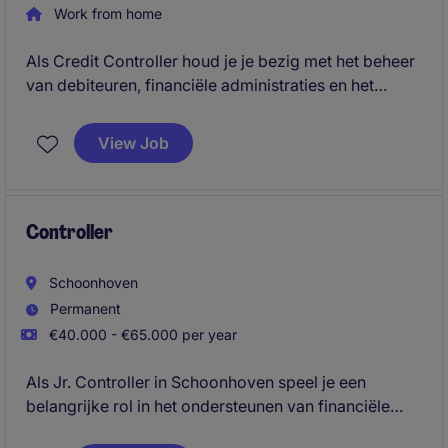
Work from home
Als Credit Controller houd je je bezig met het beheer
van debiteuren, financiële administraties en het
bewaken van tijdige betalingen. Daarnaast
ondersteun je bij financiële rapportages,
View Job
maandafsluitingen en het optimaliseren van
administratieve processen.
Controller
Schoonhoven
Permanent
€40.000 - €65.000 per year
Als Jr. Controller in Schoonhoven speel je een
belangrijke rol in het ondersteunen van financiële
processen binnen de business services sector. Je