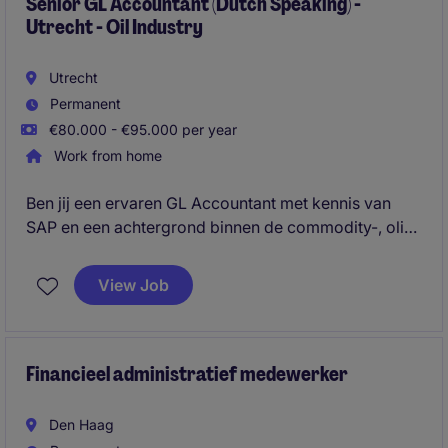
Senior GL Accountant (Dutch Speaking) -
Utrecht - Oil Industry
Utrecht
Permanent
€80.000 - €95.000 per year
Work from home
Ben jij een ervaren GL Accountant met kennis van
SAP en een achtergrond binnen de commodity-, olie-
of handelssector? In deze rol combineer je complexe
accounting, consolidatie en reporting met
View Job
procesverbetering binnen een internationale
organisatie waar kwaliteit, eigenaarschap en
samenwerking centraal staan.
Financieel administratief medewerker
Den Haag