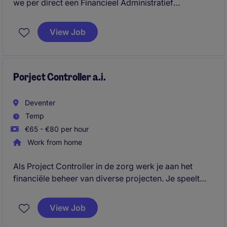
we per direct een Financieel Administratief
Medewerker voor minimaal 2 maanden ter
ondersteuning van de financiële administratie. Je
View Job
houdt je bezig met boekhouding, afletteren,
inkoopfacturen en afsluitingen binnen een informeel
en dynamisch finance team.
Porject Controller a.i.
Deventer
Temp
€65 - €80 per hour
Work from home
Als Project Controller in de zorg werk je aan het
financiële beheer van diverse projecten. Je speelt
een essentiële rol in het analyseren van cijfers en het
ondersteunen van besluitvorming.
View Job