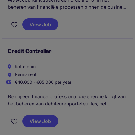
beheren van financiële processen binnen de business
services-sector. Je zorgt voor een nauwkeurige
administratie en ondersteunt bij het opstellen van
View Job
rapportages.
Credit Controller
Rotterdam
Permanent
€40.000 - €65.000 per year
Ben jij een finance professional die energie krijgt van
het beheren van debiteurenportefeuilles, het
verbeteren van cashflow en het minimaliseren van
financiële risico's? In deze veelzijdige functie
View Job
combineer je operationeel debiteurenbeheer met
analyses, rapportages en het adviseren over krediet-