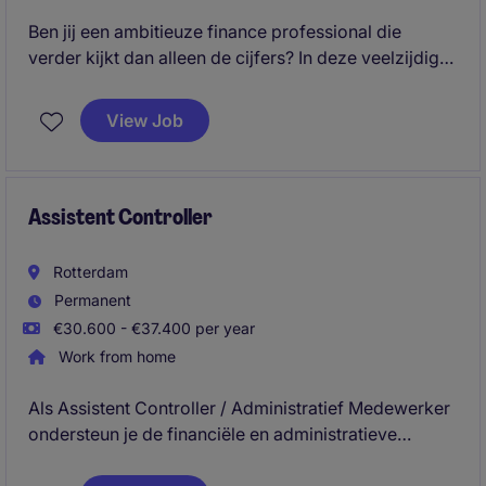
Ben jij een ambitieuze finance professional die
verder kijkt dan alleen de cijfers? In deze veelzijdige
controlfunctie ondersteun je bij financiële
rapportages, analyses, forecasting en
View Job
procesoptimalisaties, terwijl je uitgroeit tot een
belangrijke sparringpartner voor de business.
Je krijgt de kans om het volledige financiële
Assistent Controller
speelveld te leren kennen en ontwikkelt jezelf stap
voor stap richting een brede controllerfunctie.
Rotterdam
Permanent
€30.600 - €37.400 per year
Work from home
Als Assistent Controller / Administratief Medewerker
ondersteun je de financiële en administratieve
processen en zorg je ervoor dat informatie tijdig,