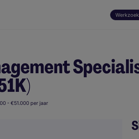
Werkzoek
agement Speciali
51K)
00 - €51.000 per jaar
S