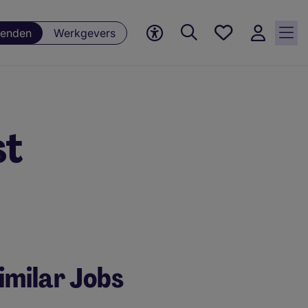
Favorieten,
enden
Werkgevers
0
Opgeslagen
vacatures
st
imilar Jobs