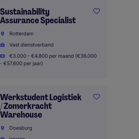
Sustainability
Custo
Assurance Specialist
Repres
Rotterdam
Rotte
Vast dienstverband
Vast d
€3.000 - €4.800 per maand (€36.000
€2.800
- €57.600 per jaar)
- €40.800 
Werkstudent Logistiek
Transp
/ Zomerkracht
Berkel
Warehouse
Vast d
Doesburg
€2.800