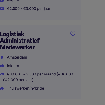
Interim
- €42.000 
€2.500 - €3.000 per jaar
Suppo
Logist
Logistiek
Administratief
Hoofd
Medewerker
Interi
Amsterdam
€2.800
Interim
- €42.000 
€3.000 - €3.500 per maand (€36.000
- €42.000 per jaar)
Thuiswerken/hybride