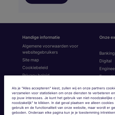
Handige informatie
Onze ex
Algemene voorwaarden voor
websitegebruikers
Banking 
Site map
Digital
Cookiebeleid
Enginee
Privacy beleid
Executi
Land
Finance
Als je "Alles accepteren" kiest, zullen wij en onze partners co
Toegankelijkheid
Healthca
verzamelen voor statistieken om onze diensten te verbeteren en
op jouw interesses. Je kunt het gebruik van niet-noodzakelijke
Ons Klokkenluiderskanaal
Human 
noodzakelijk" te klikken. In dat geval plaatsen we alleen cookies d
Informa
gebruik en de functionaliteit van onze website, maar wordt er 
geboden. Onderaan elke pagina kun je je toestemming intrekken
Legal