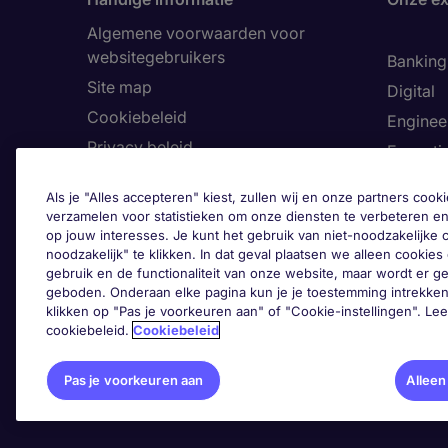
Algemene voorwaarden voor
websitegebruikers
Banking 
Site map
Digital
Cookiebeleid
Enginee
Privacy beleid
Executi
Land
Finance
Als je "Alles accepteren" kiest, zullen wij en onze partners co
Toegankelijkheid
Healthca
verzamelen voor statistieken om onze diensten te verbeteren en
op jouw interesses. Je kunt het gebruik van niet-noodzakelijke
Ons Klokkenluiderskanaal
Human 
noodzakelijk" te klikken. In dat geval plaatsen we alleen cookies d
Informa
gebruik en de functionaliteit van onze website, maar wordt er 
geboden. Onderaan elke pagina kun je je toestemming intrekken
Legal
klikken op "Pas je voorkeuren aan" of "Cookie-instellingen". Le
cookiebeleid.
Cookiebeleid
Pas 
Pas je voorkeuren aan
Alleen