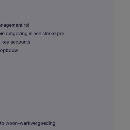
management rol
ële omgeving is een sterke pré
n key accounts
ieopbouw
etto woon-werkvergoeding