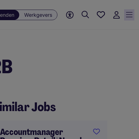
Favorieten,
enden
Werkgevers
0
Opgeslagen
vacatures
2B
imilar Jobs
Accountmanager
Accou