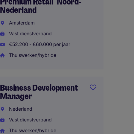
Premium Retail | Noord-
Amers
Nederland
Vast d
Amsterdam
Thuisw
Vast dienstverband
€52.200 - €60.000 per jaar
Thuiswerken/hybride
Key A
Neder
Vast d
Business Development
Manager
Thuisw
Nederland
Vast dienstverband
Thuiswerken/hybride