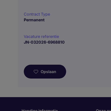
Contract Type
Permanent
Vacature referentie
JN-032026-6968810
Opslaan
Handige informatie
Onze ex