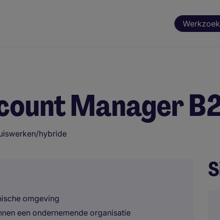
Werkzoek
Account Manager B
uiswerken/hybride
S
hnische omgeving
nnen een ondernemende organisatie