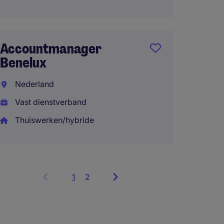
Accountmanager
Benelux
Nederland
Vast dienstverband
Thuiswerken/hybride
1
Showing
2
items
1
to