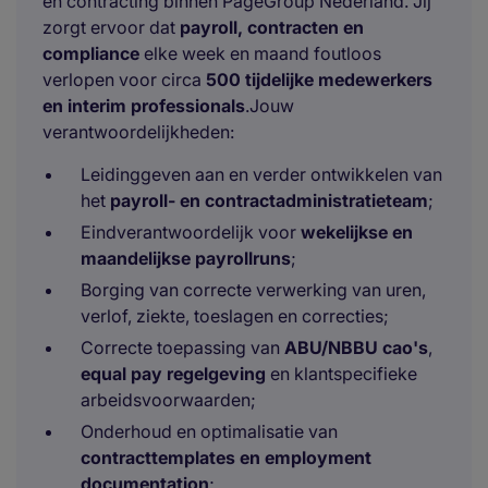
en contracting binnen PageGroup Nederland. Jij
zorgt ervoor dat
payroll, contracten en
compliance
elke week en maand foutloos
verlopen voor circa
500 tijdelijke medewerkers
en interim professionals
.Jouw
verantwoordelijkheden:
Leidinggeven aan en verder ontwikkelen van
het
payroll- en contractadministratieteam
;
Eindverantwoordelijk voor
wekelijkse en
maandelijkse payrollruns
;
Borging van correcte verwerking van uren,
verlof, ziekte, toeslagen en correcties;
Correcte toepassing van
ABU/NBBU cao's
,
equal pay regelgeving
en klantspecifieke
arbeidsvoorwaarden;
Onderhoud en optimalisatie van
contracttemplates en employment
documentation
;