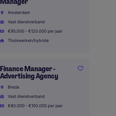
Manager
Hilve
Amsterdam
Vast d
Vast dienstverband
Thuisw
€95.000 - €120.000 per jaar
Thuiswerken/hybride
Finan
Harder
Finance Manager -
Vast d
Advertising Agency
€80.00
Breda
Thuisw
Vast dienstverband
€80.000 - €100.000 per jaar