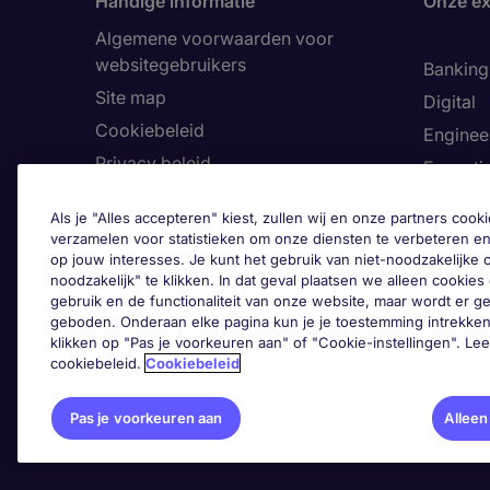
Handige informatie
Onze ex
Algemene voorwaarden voor
websitegebruikers
Banking 
Site map
Digital
Cookiebeleid
Enginee
Privacy beleid
Executi
Land
Finance
Als je "Alles accepteren" kiest, zullen wij en onze partners co
Toegankelijkheid
Healthca
verzamelen voor statistieken om onze diensten te verbeteren en
op jouw interesses. Je kunt het gebruik van niet-noodzakelijke
Ons Klokkenluiderskanaal
Human 
noodzakelijk" te klikken. In dat geval plaatsen we alleen cookies d
Informa
gebruik en de functionaliteit van onze website, maar wordt er 
geboden. Onderaan elke pagina kun je je toestemming intrekken
Legal
klikken op "Pas je voorkeuren aan" of "Cookie-instellingen". Le
cookiebeleid.
Cookiebeleid
Pas 
Pas je voorkeuren aan
Alleen