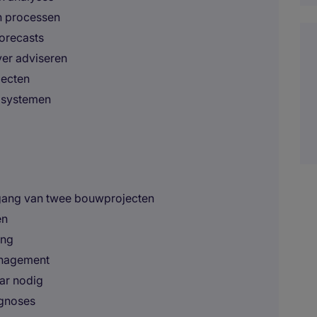
n processen
forecasts
ver adviseren
jecten
n systemen
tgang van twee bouwprojecten
en
ang
anagement
aar nodig
ognoses