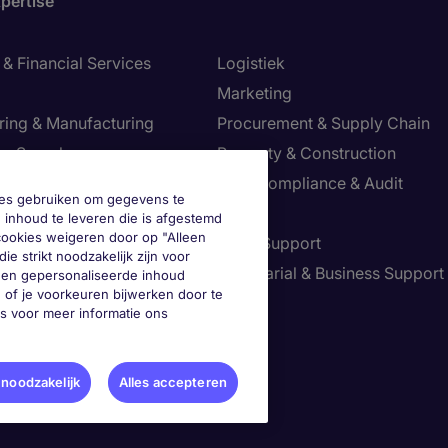
pertise
& Financial Services
Logistiek
Marketing
ring & Manufacturing
Procurement & Supply Chain
ve Search
Property & Construction
Risk, Compliance & Audit
okies gebruiken om gegevens te
re & Life Sciences
Sales
 inhoud te leveren die is afgestemd
 cookies weigeren door op "Alleen
Resources
Sales Support
ie strikt noodzakelijk zijn voor
tion Technology
Secretarial & Business Support
geen gepersonaliseerde inhoud
 of je voorkeuren bijwerken door te
Tax
es voor meer informatie ons
je voorkeuren aan
 noodzakelijk
Alles accepteren