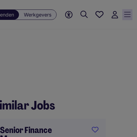
Favorieten,
enden
Werkgevers
0
Opgeslagen
vacatures
imilar Jobs
Senior Finance
Finan