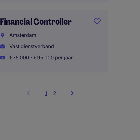
Finan
Amste
Financial Controller
Vast d
Amsterdam
€100.0
Vast dienstverband
Thuisw
€75.000 - €95.000 per jaar
1
Showing
2
items
1
to
3
of
6