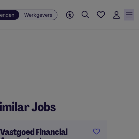
Favorieten,
enden
Werkgevers
0
Opgeslagen
vacatures
imilar Jobs
Vastgoed Financial
Manag