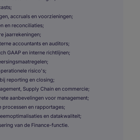
asts;
en, accruals en voorzieningen;
en reconciliaties;
re jaarrekeningen;
erne accountants en auditors;
h GAAP en interne richtlijnen;
eersingsmaatregelen;
perationele risico's;
bij reporting en closing;
agement, Supply Chain en commercie;
ncrete aanbevelingen voor management;
le processen en rapportages;
eemoptimalisaties en datakwaliteit;
sering van de Finance-functie.