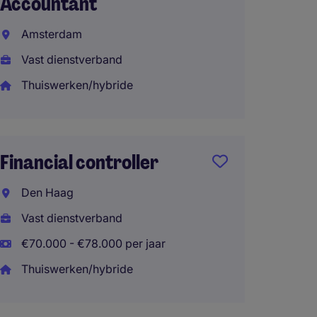
Accountant
(SSC)
Amsterdam
Utrech
Vast dienstverband
Vast d
Thuiswerken/hybride
€90.00
Thuisw
Financial controller
Refine
Den Haag
Contro
Vast dienstverband
Rotte
€70.000 - €78.000 per jaar
Vast d
Thuiswerken/hybride
€85.00
Thuisw