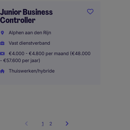
Junior Business
Controller
Busine
Alphen aan den Rijn
Manufa
Vast dienstverband
Veghel
€4.000 - €4.800 per maand (€48.000
Veghe
- €57.600 per jaar)
Vast d
Thuiswerken/hybride
€84.24
Thuisw
1
Showing
2