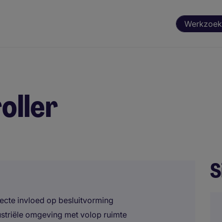
Werkzoek
oller
S
irecte invloed op besluitvorming
ustriële omgeving met volop ruimte