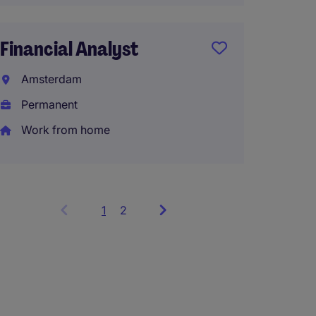
Financial Analyst
Amsterdam
Permanent
Work from home
1
Showing
2
items
1
to
3
of
5