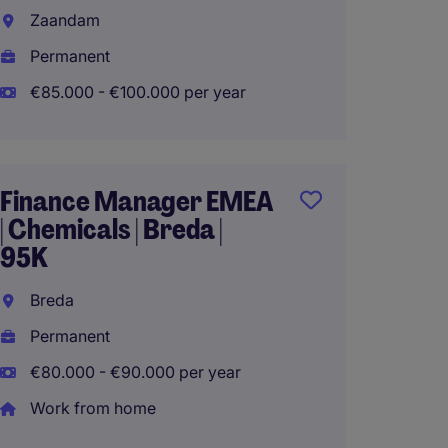
(Retail
Zaandam
Amste
Permanent
Perma
€85.000 - €100.000 per year
Work 
Finance Manager EMEA
| Chemicals | Breda |
Prope
95K
Amste
Breda
Perma
Permanent
Work 
€80.000 - €90.000 per year
Work from home