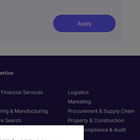
Apply
ertise
Financial Services
Logistics
Marketing
ring & Manufacturing
Procurement & Supply Chain
ve Search
Property & Construction
Risk, Compliance & Audit
re & Life Sciences
Sales