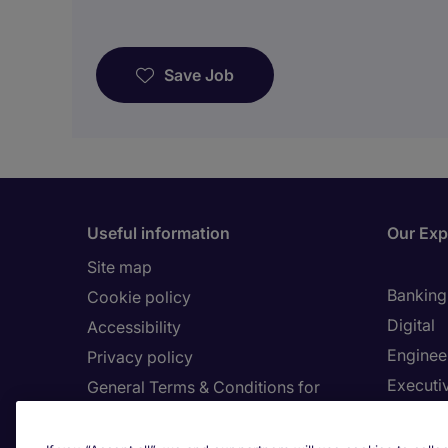
Save Job
Useful information
Our Exp
Site map
Banking 
Cookie policy
Digital
Accessibility
Enginee
Privacy policy
Executi
General Terms & Conditions for
website users
Finance
Country
Healthca