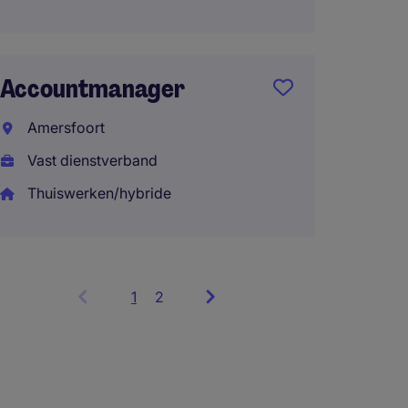
Accountmanager
Amersfoort
Vast dienstverband
Thuiswerken/hybride
1
Showing
2
items
1
to
3
of