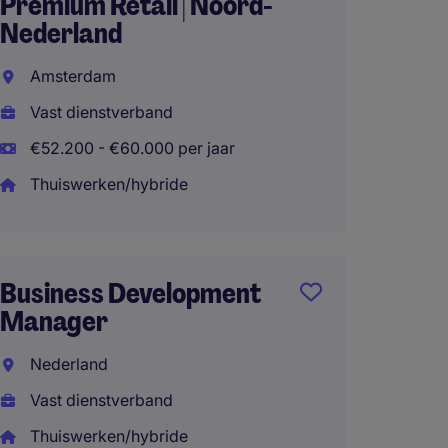
Premium Retail | Noord-
Neder
Nederland
Vast d
Amsterdam
Thuisw
Vast dienstverband
€52.200 - €60.000 per jaar
Thuiswerken/hybride
Senior
Manag
Eindh
Business Development
Vast d
Manager
Thuisw
Nederland
Vast dienstverband
Thuiswerken/hybride