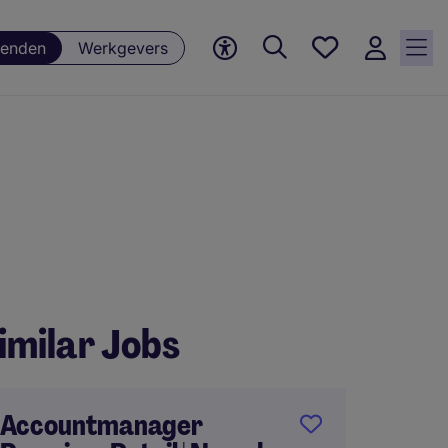
Favorieten,
enden
Werkgevers
0
Opgeslagen
vacatures
imilar Jobs
Accountmanager
Key A