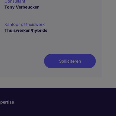
Consultant
Tony Verbeucken
Kantoor of thuiswerk
Thuiswerken/hybride
Solliciteren
pertise