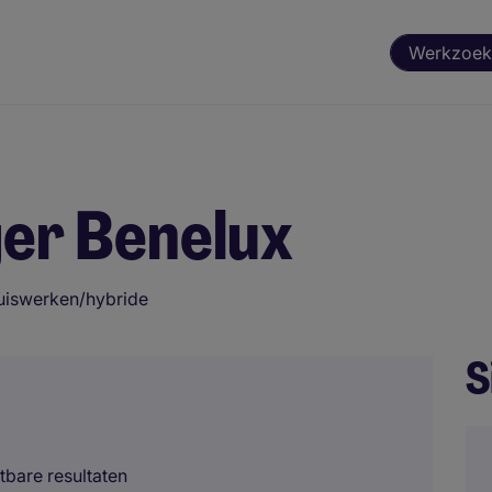
Werkzoek
er Benelux
uiswerken/hybride
S
htbare resultaten