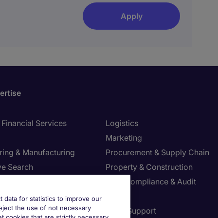
Apply
ertise
Financial Services
Logistics
Marketing
ring & Manufacturing
Procurement & Supply Chain
ve Search
Property & Construction
Risk, Compliance & Audit
re & Life Sciences
Sales
t data for statistics to improve our
reject the use of not necessary
Resources
Sales Support
et cookies that are strictly necessary