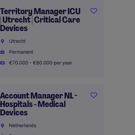
Territory Manager ICU
Busin
| Utrecht | Critical Care
Manag
Devices
Orthod
Hollan
Utrecht
North 
Permanent
Perma
€70.000 - €80.000 per year
€80.00
Account Manager NL -
Hospitals - Medical
Accou
Devices
Vascul
Zuid N
Netherlands
Nether