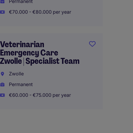
Permanent
Perma
€70.000 - €80.000 per year
€60.00
Veterinarian
Emergency Care
Sales 
Zwolle | Specialist Team
Special
Benel
Zwolle
Den B
Permanent
Perma
€60.000 - €75.000 per year
€61.00