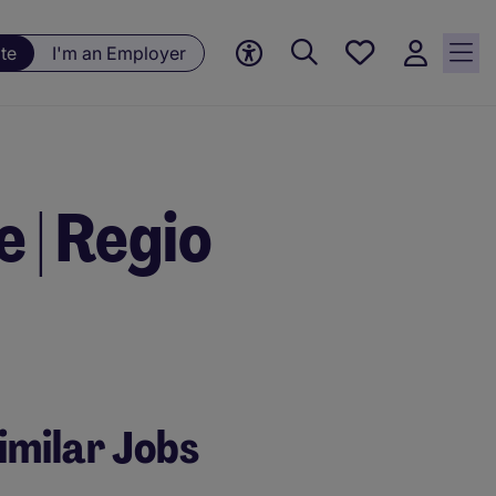
Save
te
I'm an Employer
jobs, 0
currently
saved
jobs
 | Regio
imilar Jobs