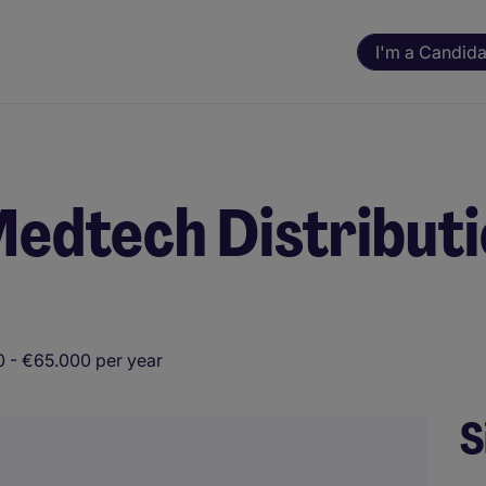
I'm a Candida
edtech Distributie
 - €65.000 per year
S